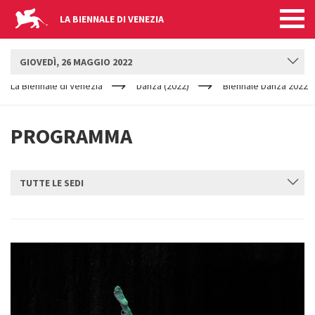
LA BIENNALE DI VENEZIA
BIENNALE DANZA
GIOVEDÌ, 26 MAGGIO 2022
YOUR
Salta al contenuto principale
ARE
La Biennale di Venezia
Danza (2022)
Biennale Danza 2022
HERE
PROGRAMMA
TUTTE LE SEDI
INVIA