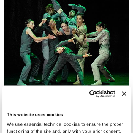
20:00
GAUTHIER DANCE // DANCE COMPANY
This website uses cookies
THEATERHAUS STUTTGART
We use essential technical cookies to ensure the proper
functioning of the site and, only with your prior consent,