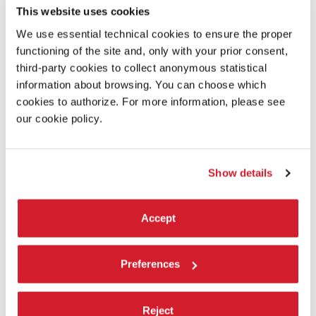
BLANCA LI - LE BAL DE PARIS
This website uses cookies
Un’esperienza virtuale in cui ogni partecipante è invitato ad assistere
We use essential technical cookies to ensure the proper
allo spettacolo, ma anche a esibirsi, interagendo dal vivo con i
danzatori.
functioning of the site and, only with your prior consent,
third-party cookies to collect anonymous statistical
LEGGI TUTTO
information about browsing. You can choose which
DANZA
cookies to authorize. For more information, please see
CA’ GIUSTINIAN
our cookie policy.
INGRESSO CON BIGLIETTO
Show details
Accept
Preferences
Reject