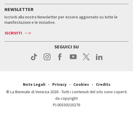
Servizi al pubblico
Storia
FAQ
NEWSLETTER
Come raggiungerci
Orari e sedi
Servizi al pubblico
Iscriviti alla nostra Newsletter per essere aggiornato su tutte le
Contatti
Biglietti
Orari e sedi
Come raggiungerci
manifestazioni e le iniziative.
Press
Servizi al pubblico
News
Contatti
ISCRIVITI
Come raggiungerci
Servizi al pubblico
Press
Contatti
Come raggiungerci
SEGUICI SU
Press
Contatti
Press
Note Legali
Privacy
Cookies
Credits
© La Biennale di Venezia 2026 - Tutti i contenuti del sito sono coperti
da copyright
P.I.00330320276