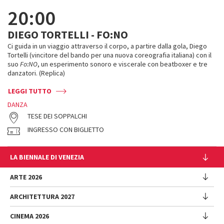
20:00
DIEGO TORTELLI - FO:NO
Ci guida in un viaggio attraverso il corpo, a partire dalla gola, Diego
Tortelli (vincitore del bando per una nuova coreografia italiana) con il
suo
Fo:NO
, un esperimento sonoro e viscerale con beatboxer e tre
danzatori. (Replica)
LEGGI TUTTO
DANZA
TESE DEI SOPPALCHI
INGRESSO CON BIGLIETTO
LA BIENNALE DI VENEZIA
L'Istituzione
ARTE 2026
Cariche istituzionali
ARCHITETTURA 2027
Esposizione
Storia
Direttrice
Luoghi
CINEMA 2026
Mostra