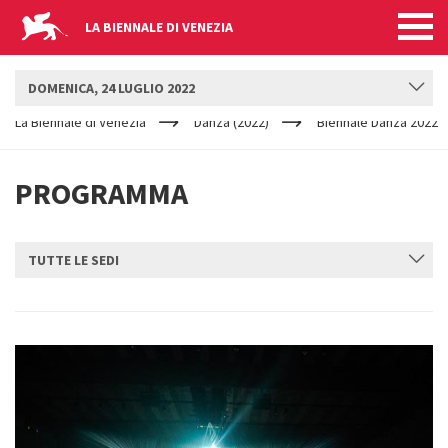
LA BIENNALE DI VENEZIA
BIENNALE DANZA
DOMENICA, 24 LUGLIO 2022
YOUR
Salta al contenuto principale
ARE
La Biennale di Venezia
Danza (2022)
Biennale Danza 2022
HERE
PROGRAMMA
TUTTE LE SEDI
INVIA