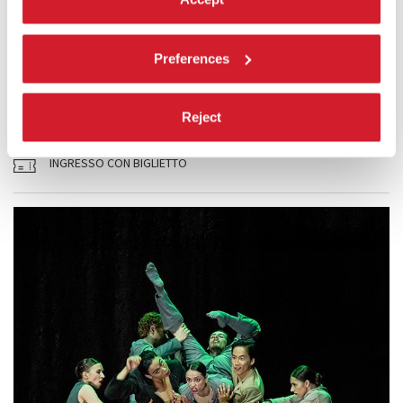
BLANCA LI - LE BAL DE PARIS
Un’esperienza virtuale in cui ogni partecipante è invitato ad assistere
allo spettacolo, ma anche a esibirsi, interagendo dal vivo con i
Preferences
danzatori.
LEGGI TUTTO
Reject
DANZA
CA’ GIUSTINIAN
INGRESSO CON BIGLIETTO