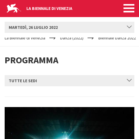
LA BIENNALE DI VENEZIA
BIENNALE DANZA
MARTEDÌ, 26 LUGLIO 2022
YOUR
Salta al contenuto principale
ARE
La Biennale di Venezia
Danza (2022)
Biennale Danza 2022
HERE
PROGRAMMA
TUTTE LE SEDI
INVIA