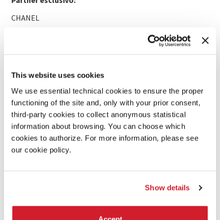
Partner esclusivo:
CHANEL
Si ringrazia:
Institut Français, Rencontres de Coproduction du Film,
Francophone (Luxembourg), Festival NewImages (Paris,
This website uses cookies
France), Festival International de Film de Genève,
(Switzerland), VR Days (the Netherlands), Cannes XR
We use essential technical cookies to ensure the proper
(France), Kaleidoscope (USA), Centre Phi (Canada) l’intero
functioning of the site and, only with your prior consent,
team di CHANEL
third-party cookies to collect anonymous statistical
information about browsing. You can choose which
Nota:
cookies to authorize. For more information, please see
Apertura 22.07 H 17.00, conversazione con la coreografa e
our cookie policy.
Wayne McGregor
Show details
LEGGI DI PIÙ
Accept