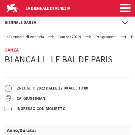
LA BIENNALE DI VENEZIA
BIENNALE DANZA
YOUR
Salta al contenuto principale
ARE
La Biennale di Venezia
Danza (2022)
Programma
Bl
HERE
DANZA
BLANCA LI - LE BAL DE PARIS
26 LUGLIO 2022
DALLE
12:00
ALLE
18:00
CA’ GIUSTINIAN
INGRESSO CON BIGLIETTO
Anno/Durata: