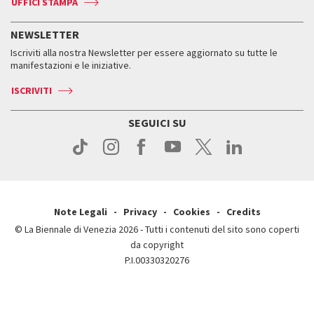
UFFICI STAMPA
ASAC DATI
Press
Accrediti
Press
Servizi al pubblico
Storia
FAQ
NEWSLETTER
Come raggiungerci
Orari e sedi
Servizi al pubblico
Iscriviti alla nostra Newsletter per essere aggiornato su tutte le
Contatti
Biglietti
Orari e sedi
Come raggiungerci
manifestazioni e le iniziative.
Press
Servizi al pubblico
News
Contatti
ISCRIVITI
Come raggiungerci
Servizi al pubblico
Press
Contatti
Come raggiungerci
SEGUICI SU
Press
Contatti
Press
Note Legali
Privacy
Cookies
Credits
© La Biennale di Venezia 2026 - Tutti i contenuti del sito sono coperti
da copyright
P.I.00330320276