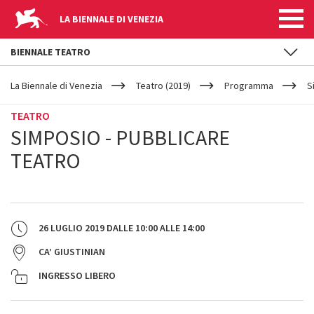
LA BIENNALE DI VENEZIA
BIENNALE TEATRO
YOUR
Salta al contenuto principale
ARE
La Biennale di Venezia
Teatro (2019)
Programma
S
HERE
TEATRO
SIMPOSIO - PUBBLICARE
TEATRO
26 LUGLIO 2019
DALLE
10:00
ALLE
14:00
CA’ GIUSTINIAN
INGRESSO LIBERO