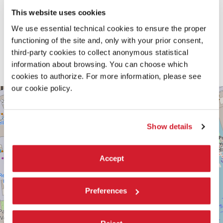
This website uses cookies
We use essential technical cookies to ensure the proper
functioning of the site and, only with your prior consent,
third-party cookies to collect anonymous statistical
information about browsing. You can choose which
cookies to authorize. For more information, please see
our cookie policy.
CA’
+
GIUSTINIAN
−
SESTIERE
SAN
Show details
MARCO
CALLE
RIDOTTO
Accept
1364/A
30124
VENEZIA
TEL.
Preferences
0415218711
info@labiennale.org