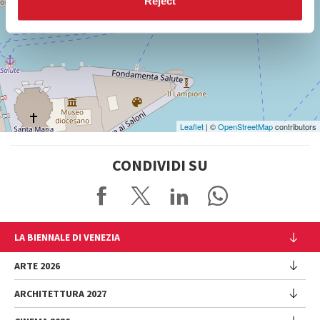
Reject
SCOPRI LA SEDE
Vedi
su
Google
Maps
Leaflet
| ©
OpenStreetMap
contributors
CONDIVIDI SU
LA BIENNALE DI VENEZIA
L'Istituzione
ARTE 2026
Cariche istituzionali
ARCHITETTURA 2027
Esposizione
Storia
Direttrice
Luoghi