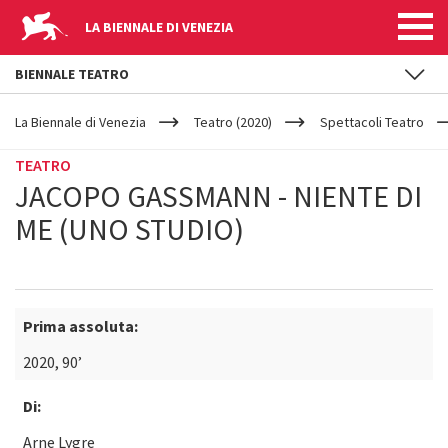
LA BIENNALE DI VENEZIA
BIENNALE TEATRO
YOUR
Salta al contenuto principale
ARE
La Biennale di Venezia
Teatro (2020)
Spettacoli Teatro
HERE
TEATRO
JACOPO GASSMANN - NIENTE DI
ME (UNO STUDIO)
Prima assoluta:
2020, 90’
Di:
Arne Lygre