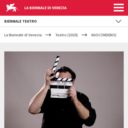
LA BIENNALE DI VENEZIA
BIENNALE TEATRO
YOUR
Salta al contenuto principale
ARE
La Biennale di Venezia
Teatro (2020)
NASCONDI(NO)
HERE
NASCONDI(NO)