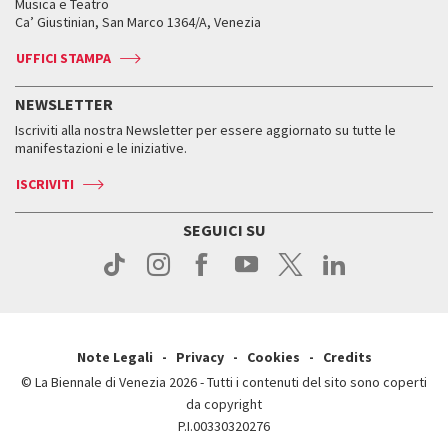
Orari e sedi
Leone d’oro alla carriera
Musica e Teatro
Biennale College ASAC
Come raggiungerci
Orari e sedi
Come raggiungerci
Ca’ Giustinian, San Marco 1364/A, Venezia
Biglietti
Leone d’argento
Biennale Channel
Contatti
Biglietti
Contatti
Accrediti
Edizioni passate
UFFICI STAMPA
ASAC DATI
Press
Accrediti
Press
Servizi al pubblico
Storia
FAQ
NEWSLETTER
Come raggiungerci
Orari e sedi
Servizi al pubblico
Iscriviti alla nostra Newsletter per essere aggiornato su tutte le
Contatti
Biglietti
Orari e sedi
Come raggiungerci
manifestazioni e le iniziative.
Press
Servizi al pubblico
News
Contatti
ISCRIVITI
Come raggiungerci
Servizi al pubblico
Press
Contatti
Come raggiungerci
SEGUICI SU
Press
Contatti
Press
Note Legali
Privacy
Cookies
Credits
© La Biennale di Venezia 2026 - Tutti i contenuti del sito sono coperti
da copyright
P.I.00330320276