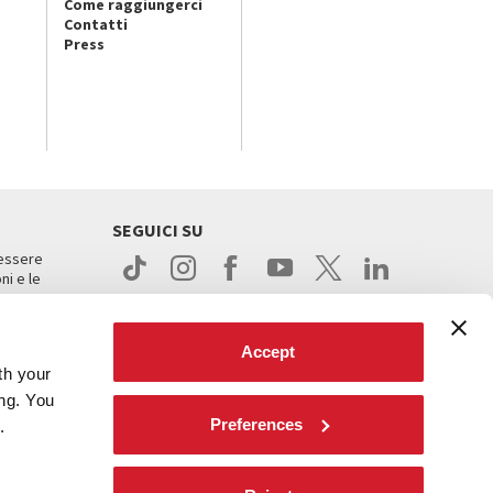
Come raggiungerci
Contatti
Press
SEGUICI SU
 essere
ni e le
Accept
th your
ing. You
Preferences
.
ight