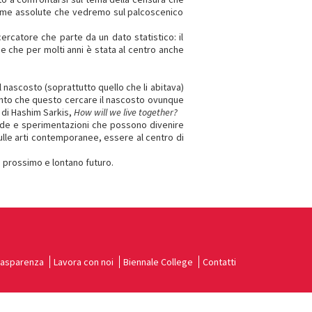
prime assolute che vedremo sul palcoscenico
ercatore che parte da un dato statistico: il
ne che per molti anni è stata al centro anche
nascosto (soprattutto quello che li abitava)
sento che questo cercare il nascosto ovunque
a di Hashim Sarkis,
How will we live together?
nde e sperimentazioni che possono divenire
sulle arti contemporanee, essere al centro di
 prossimo e lontano futuro.
rasparenza
Lavora con noi
Biennale College
Contatti