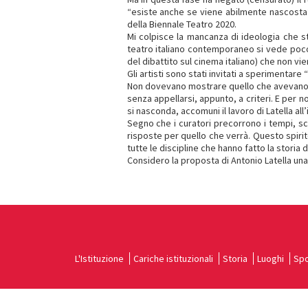
“esiste anche se viene abilmente nascosta”
della Biennale Teatro 2020.
Mi colpisce la mancanza di ideologia che st
teatro italiano contemporaneo si vede poco i
del dibattito sul cinema italiano) che non v
Gli artisti sono stati invitati a sperimentare 
Non dovevano mostrare quello che avevano gi
senza appellarsi, appunto, a criteri. E per
si nasconda, accomuni il lavoro di Latella all
Segno che i curatori precorrono i tempi, 
risposte per quello che verrà. Questo spirit
tutte le discipline che hanno fatto la storia d
Considero la proposta di Antonio Latella un
L'Istituzione
Cariche istituzionali
Storia
Luoghi
Spo