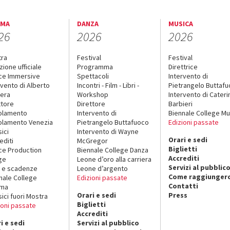
EMA
DANZA
MUSICA
26
2026
2026
tra
Festival
Festival
zione ufficiale
Programma
Direttrice
ce Immersive
Spettacoli
Intervento di
rvento di Alberto
Incontri - Film - Libri -
Pietrangelo Buttaf
era
Workshop
Intervento di Cateri
ttore
Direttore
Barbieri
olamento
Intervento di
Biennale College Mu
lamento Venezia
Pietrangelo Buttafuoco
Edizioni passate
sici
Intervento di Wayne
Orari e sedi
editi
McGregor
Biglietti
ce Production
Biennale College Danza
Accrediti
ge
Leone d’oro alla carriera
Servizi al pubblic
 e scadenze
Leone d’argento
Come raggiungerc
nale College
Edizioni passate
Contatti
ema
Orari e sedi
Press
sici fuori Mostra
Biglietti
ioni passate
Accrediti
i e sedi
Servizi al pubblico