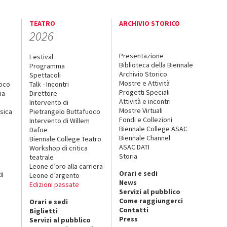
TEATRO
ARCHIVIO STORICO
2026
Presentazione
Festival
Biblioteca della Biennale
Programma
Archivio Storico
Spettacoli
Mostre e Attività
uoco
Talk - Incontri
Progetti Speciali
na
Direttore
Attività e incontri
Intervento di
Mostre Virtuali
sica
Pietrangelo Buttafuoco
Fondi e Collezioni
Intervento di Willem
Biennale College ASAC
Dafoe
Biennale Channel
Biennale College Teatro
ASAC DATI
Workshop di critica
Storia
teatrale
o
Leone d’oro alla carriera
Orari e sedi
i
Leone d’argento
News
Edizioni passate
Servizi al pubblico
Come raggiungerci
Orari e sedi
Contatti
Biglietti
Press
Servizi al pubblico