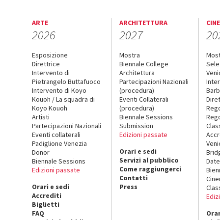
ARTE
ARCHITETTURA
CIN
2026
2027
20
Esposizione
Mostra
Mos
Direttrice
Biennale College
Sele
Intervento di
Architettura
Veni
Pietrangelo Buttafuoco
Partecipazioni Nazionali
Inte
Intervento di Koyo
(procedura)
Barb
Kouoh / La squadra di
Eventi Collaterali
Dire
Koyo Kouoh
(procedura)
Reg
Artisti
Biennale Sessions
Rego
Partecipazioni Nazionali
Submission
Clas
Eventi collaterali
Edizioni passate
Accr
Padiglione Venezia
Veni
Orari e sedi
Donor
Brid
Servizi al pubblico
Biennale Sessions
Date
Come raggiungerci
Edizioni passate
Bien
Contatti
Cin
Orari e sedi
Press
Clas
Accrediti
Ediz
Biglietti
FAQ
Orar