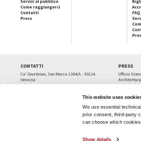
Servizi al pubblico
Bigl
Come raggiungerci
Accr
Contatti
FAQ
Press
Serv
Com
Con
Pre
CONTATTI
PRESS
Ca’ Giustinian, San Marco 1364/A - 30124
Ufficio Stam
Venezia
Architettura
Tel. 041 5218711
Ca’ Giustini
email info@labiennale.org
UFFICI ST
This website uses cookie
TUTTI I CONTATTI
We use essential technical 
prior consent, third-party
can choose which cookies t
© L
Show details