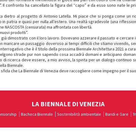
. Il confronto ha cancellato la figura del “capo” e da esso sono nate le 
a dietro al progetto di Antonio Latella. Mi piace che si ponga come un ric
n patria e quasi per nulla all’estero. Una realtà sgradevole (una riflessio
iene NASCOSTA (censurata) ma affrontata con libertà.
“nuovi prodotti”.
à dimostrato con il loro lavoro. Dovevano azzerare il passato e cercare il 
 non mancare un passaggio doveroso ai tempi difficili che stiamo vivendo, 
’interrogativo che è il titolo della prossima Biennale Architettura 2021 a cur
scelgono strade pur non sapendo cosa accadrà domani e anticipano doma
o di ricerca deve essere, a mio avviso, la spinta per un dialogo continuo 
ella Biennale.
a sfida che La Biennale di Venezia deve raccogliere come impegno per il suo
LA BIENNALE DI VENEZIA
nsorship
Bacheca Biennale
Sostenibilità ambientale
Bandi e Gare
T