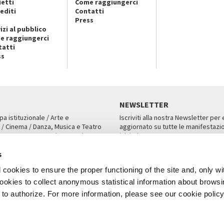
ietti
Come raggiungerci
editi
Contatti
Press
izi al pubblico
e raggiungerci
tatti
ss
NEWSLETTER
pa istituzionale / Arte e
Iscriviti alla nostra Newsletter per
 / Cinema / Danza, Musica e Teatro
aggiornato su tutte le manifestazio
an, San Marco 1364/A, Venezia
iniziative.
AMPA
ISCRIVITI
s
cookies to ensure the proper functioning of the site and, only wi
 cookies to collect anonymous statistical information about brows
o authorize. For more information, please see our cookie policy
Note Legali
Privacy
Cookies
Credits
a Biennale di Venezia 2026 - Tutti i contenuti del sito sono coperti da copyr