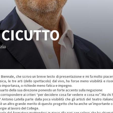
 CICUTTO
zia
a Biennale, che scrivo un breve testo di presentazione e mi fa molto piacer
ca, le tre arti (dello spettacolo) dal vivo, ha forse meno visibilità e ri
o importanza, o richiede meno fatica e impegno.
uarto della sua direzione ponendo un forte accento sulla negazione:
rrispondere ai criteri “per decidere cosa far vedere e cosa no”. Ma chi ha 
 Antonio Latella parte dalla poca visibilità che gli artisti del teatro it
ede è un altro grande merito di questo progetto che ha anche un’importante
rgie al lavoro del College.
ruolo del formatore mettendosi in gioco alla pari con coloro che ha chiama