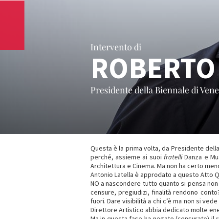
Intervento di
ROBERTO
Presidente della Biennale di Vene
Questa è la prima volta, da Presidente dell
perché, assieme ai suoi
fratelli
Danza e Musi
Architettura e Cinema. Ma non ha certo men
Antonio Latella è approdato a questo Atto Q
NO a nascondere tutto quanto si pensa non co
censure, pregiudizi, finalità rendono conto?
fuori. Dare visibilità a chi c’è ma non si v
Direttore Artistico abbia dedicato molte ene
Ma in questa fase ha negato (censurato) il 