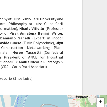
ophy at Luiss Guido Carli University and
ral Philosophy at Luiss Guido Carli
nformation),
Nicola Vitiello
(Professor
ty of Pisa),
Annalena Benini
(Writer,
,
Damiano Sanelli
(Expert in indoor
avide Buoso
(Turin Polytechnic),
Jiyu
 Construction – Metalworking – Plant
nale),
Nereo Tassotti
(Confederal
e President of ANCE for Industrial
f Sanedil),
Camilla Nicolini
(Strategy &
(CRA – Carlo Ratti Associati)
vatorio Ethos Luiss)
+