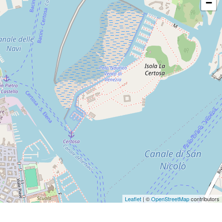
−
Leaflet
| ©
OpenStreetMap
contributors