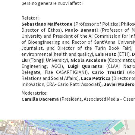
persino generare nuovi affetti.
Relatori:
Sebastiano Maffettone
(Professor of Political Philos
Director of Ethos),
Paolo Benanti
(Professor of Mo
University and President of the AI Commission for I
of Bioengineering and Rector of Sant'Anna Universi
Journalist, and Director of the Turin Book Fair)
environmental health and quality),
Lais Hotz
(ETH),
D
Liu
(Tongji University),
Nicola Ascalone
(Coordinator,
Engineering, AGCI),
Luigi Quaranta
(CLAAI Nazio
Delegate, Fiae CASARTIGIANI),
Carlo Trestini
(Vic
Relations and Social Affairs),
Luca Petricca
(Director o
Innovation, CRA- Carlo Ratti Associati),
Javier Madero
Moderatrice:
Camilla Dacrema
(President, Associated Media – Osser