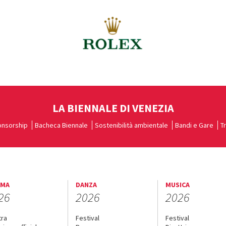
LA BIENNALE DI VENEZIA
nsorship
Bacheca Biennale
Sostenibilità ambientale
Bandi e Gare
T
EMA
DANZA
MUSICA
26
2026
2026
tra
Festival
Festival