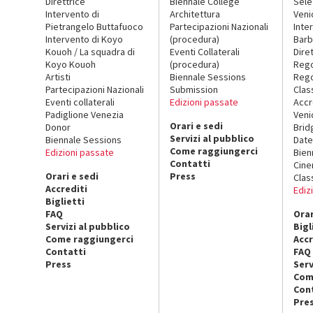
Direttrice
Biennale College
Sele
Intervento di
Architettura
Veni
Pietrangelo Buttafuoco
Partecipazioni Nazionali
Inte
Intervento di Koyo
(procedura)
Barb
Kouoh / La squadra di
Eventi Collaterali
Dire
Koyo Kouoh
(procedura)
Reg
Artisti
Biennale Sessions
Rego
Partecipazioni Nazionali
Submission
Clas
Eventi collaterali
Edizioni passate
Accr
Padiglione Venezia
Veni
Orari e sedi
Donor
Brid
Servizi al pubblico
Biennale Sessions
Date
Come raggiungerci
Edizioni passate
Bien
Contatti
Cin
Orari e sedi
Press
Clas
Accrediti
Ediz
Biglietti
FAQ
Orar
Servizi al pubblico
Bigl
Come raggiungerci
Accr
Contatti
FAQ
Press
Serv
Com
Con
Pre