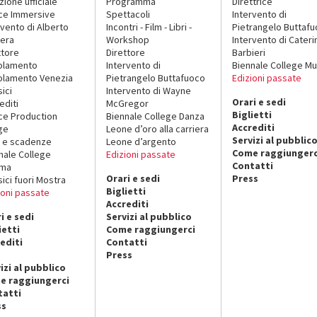
zione ufficiale
Programma
Direttrice
ce Immersive
Spettacoli
Intervento di
rvento di Alberto
Incontri - Film - Libri -
Pietrangelo Buttaf
era
Workshop
Intervento di Cateri
ttore
Direttore
Barbieri
olamento
Intervento di
Biennale College Mu
lamento Venezia
Pietrangelo Buttafuoco
Edizioni passate
sici
Intervento di Wayne
Orari e sedi
editi
McGregor
Biglietti
ce Production
Biennale College Danza
Accrediti
ge
Leone d’oro alla carriera
Servizi al pubblic
 e scadenze
Leone d’argento
Come raggiungerc
nale College
Edizioni passate
Contatti
ema
Orari e sedi
Press
sici fuori Mostra
Biglietti
ioni passate
Accrediti
i e sedi
Servizi al pubblico
ietti
Come raggiungerci
editi
Contatti
Press
izi al pubblico
e raggiungerci
tatti
ss