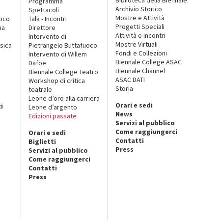
Biblioteca della Biennale
Programma
Archivio Storico
Spettacoli
Mostre e Attività
uoco
Talk - Incontri
Progetti Speciali
na
Direttore
Attività e incontri
Intervento di
Mostre Virtuali
sica
Pietrangelo Buttafuoco
Fondi e Collezioni
Intervento di Willem
Biennale College ASAC
Dafoe
Biennale Channel
Biennale College Teatro
ASAC DATI
Workshop di critica
Storia
teatrale
o
Leone d’oro alla carriera
Orari e sedi
i
Leone d’argento
News
Edizioni passate
Servizi al pubblico
Come raggiungerci
Orari e sedi
Contatti
Biglietti
Press
Servizi al pubblico
Come raggiungerci
Contatti
Press