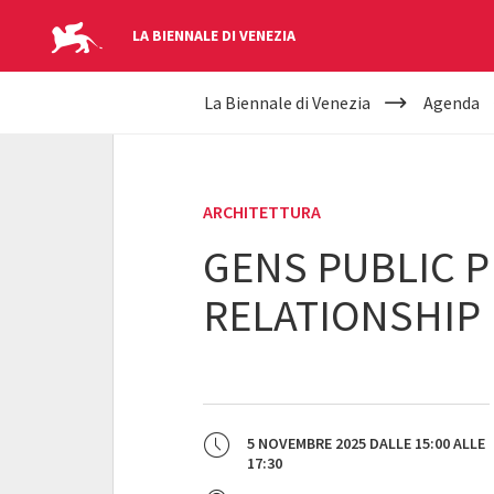
LA BIENNALE DI VENEZIA
YOUR
Salta al contenuto principale
La Biennale di Venezia
Agenda
ARE
HERE
ARCHITETTURA
GENS PUBLIC 
RELATIONSHIP
5 NOVEMBRE 2025
DALLE
15:00
ALLE
17:30