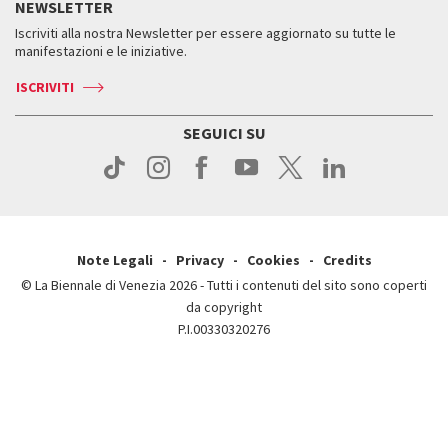
NEWSLETTER
Come raggiungerci
Orari e sedi
Servizi al pubblico
Iscriviti alla nostra Newsletter per essere aggiornato su tutte le
Contatti
Biglietti
Orari e sedi
Come raggiungerci
manifestazioni e le iniziative.
Press
Servizi al pubblico
News
Contatti
ISCRIVITI
Come raggiungerci
Servizi al pubblico
Press
Contatti
Come raggiungerci
SEGUICI SU
Press
Contatti
Press
Note Legali
Privacy
Cookies
Credits
© La Biennale di Venezia 2026 - Tutti i contenuti del sito sono coperti
da copyright
P.I.00330320276