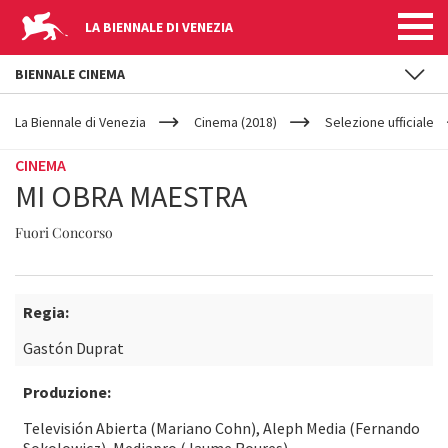
LA BIENNALE DI VENEZIA
BIENNALE CINEMA
YOUR
Salta al contenuto principale
ARE
La Biennale di Venezia
Cinema (2018)
Selezione ufficiale
HERE
CINEMA
MI OBRA MAESTRA
Fuori Concorso
Regia:
Gastón Duprat
Produzione:
Televisión Abierta (Mariano Cohn), Aleph Media (Fernando