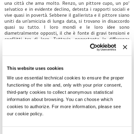
una città che ama molto. Renzo, un pittore cupo, un po’
selvatico e in evidente declino, detesta i rapporti sociali e
vive quasi in povertà. Sebbene il gallerista e il pittore siano
uniti da un’amicizia di lunga data, si trovano in disaccordo
quasi su tutto. I loro mondi e le loro idee sono
diametralmente opposti, il che è fonte di gravi tensioni e
conflitti tra di loro. Tuttavia, nonostante le differenze
abissali, sono grandi amici. E questa commedia, infatti, parla
di amicizia.
COMMENTO DEL REGISTA
This website uses cookies
Il film narra la storia di una pericolosa frode nel mondo
We use essential technical cookies to ensure the proper
dell’arte e, parallelamente, la storia di un’amicizia tra i
functioning of the site and, only with your prior consent,
personaggi interpretati da Guillermo Francella e Luis
third-party cookies to collect anonymous statistical
Brandoni. Il tono del film si presta meravigliosamente a
information about browsing. You can choose which
questi due grandi attori. Il film è intriso di tensione, dramma,
emozione, ma ha anche una profonda vena umoristica. Il cast
cookies to authorize. For more information, please see
comprende anche Andrea Frigerio, che abbiamo voluto dopo
our cookie policy.
la sua eccezionale interpretazione di
El ciudadano ilustre
, e
Raúl Arévalo, il grande attore e regista spagnolo. La
sceneggiatura di Andrés Duprat (sceneggiatore di
El