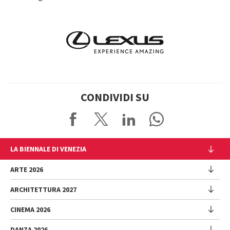
CONDIVIDI SU
LA BIENNALE DI VENEZIA
L'Istituzione
ARTE 2026
Cariche istituzionali
ARCHITETTURA 2027
Esposizione
Storia
Direttrice
Luoghi
CINEMA 2026
Mostra
Intervento di Pietrangelo Buttafuoco
Sponsorship
Biennale College Architettura
DANZA 2026