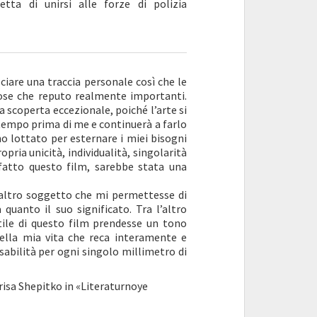
etta di unirsi alle forze di polizia
are una traccia personale così che le
ose che reputo realmente importanti.
 scoperta eccezionale, poiché l’arte si
tempo prima di me e continuerà a farlo
o lottato per esternare i miei bisogni
opria unicità, individualità, singolarità
 fatto questo film, sarebbe stata una
n altro soggetto che mi permettesse di
quanto il suo significato. Tra l’altro
ile di questo film prendesse un tono
della mia vita che reca interamente e
abilità per ogni singolo millimetro di
Larisa Shepitko in «Literaturnoye