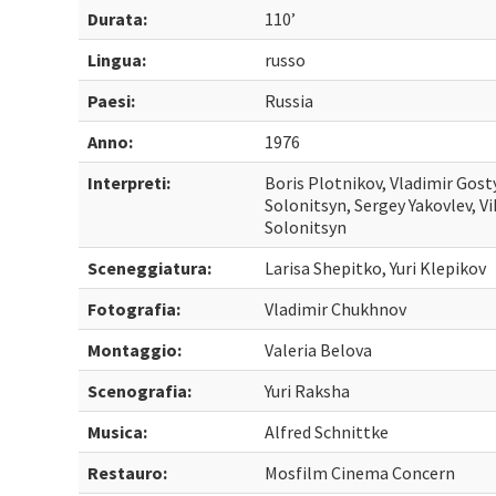
Durata:
110’
Lingua:
russo
Paesi:
Russia
Anno:
1976
Interpreti:
Boris Plotnikov, Vladimir Gos
Solonitsyn, Sergey Yakovlev, V
Solonitsyn
Sceneggiatura:
Larisa Shepitko, Yuri Klepikov
Fotografia:
Vladimir Chukhnov
Montaggio:
Valeria Belova
Scenografia:
Yuri Raksha
Musica:
Alfred Schnittke
Restauro:
Mosfilm Cinema Concern