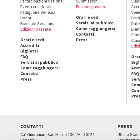
Partecipazioni Nazionali
Submission
Clas
Eventi collaterali
Edizioni passate
Accr
Padiglione Venezia
Veni
Orari e sedi
Donor
Brid
Servizi al pubblico
Biennale Sessions
Date
Come raggiungerci
Edizioni passate
Bien
Contatti
Cin
Orari e sedi
Press
Clas
Accrediti
Ediz
Biglietti
FAQ
Orar
Servizi al pubblico
Bigl
Come raggiungerci
Accr
Contatti
FAQ
Press
Serv
Com
Con
Pre
CONTATTI
PRESS
Ca’ Giustinian, San Marco 1364/A - 30124
Ufficio Stam
Venezia
Architettura