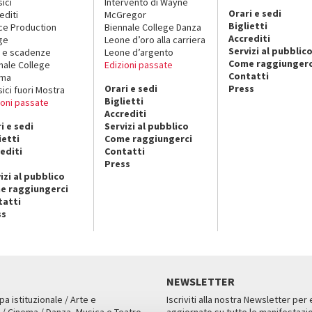
sici
Intervento di Wayne
Orari e sedi
editi
McGregor
Biglietti
ce Production
Biennale College Danza
Accrediti
ge
Leone d’oro alla carriera
Servizi al pubblic
 e scadenze
Leone d’argento
Come raggiungerc
nale College
Edizioni passate
Contatti
ema
Orari e sedi
Press
sici fuori Mostra
Biglietti
ioni passate
Accrediti
i e sedi
Servizi al pubblico
ietti
Come raggiungerci
editi
Contatti
Press
izi al pubblico
e raggiungerci
tatti
ss
NEWSLETTER
pa istituzionale / Arte e
Iscriviti alla nostra Newsletter per
 / Cinema / Danza, Musica e Teatro
aggiornato su tutte le manifestazio