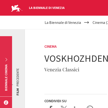
LA BIENNALE DI VENEZIA
YOUR
Salta al contenuto principale
La Biennale di Venezia
Cinema (
ARE
HERE
CINEMA
VOSKHOZHDENIY
BIENNALE CINEMA
Venezia Classici
PRECEDENTE
FILM
CONDIVIDI SU