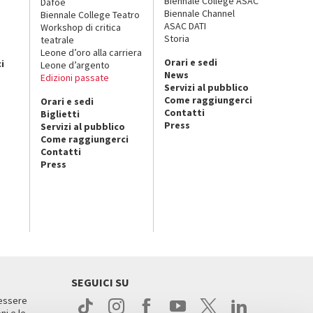
Biennale College ASAC
Dafoe
Biennale Channel
Biennale College Teatro
ASAC DATI
Workshop di critica
Storia
teatrale
o
Leone d’oro alla carriera
Orari e sedi
i
Leone d’argento
News
Edizioni passate
Servizi al pubblico
Come raggiungerci
Orari e sedi
Contatti
Biglietti
Press
Servizi al pubblico
Come raggiungerci
Contatti
Press
SEGUICI SU
 essere
ni e le