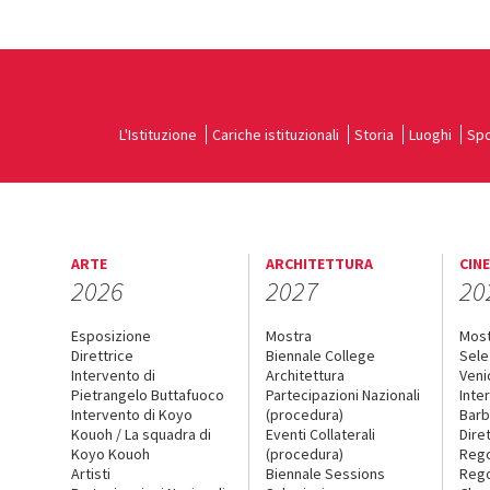
L'Istituzione
Cariche istituzionali
Storia
Luoghi
Spo
ARTE
ARCHITETTURA
CIN
2026
2027
20
Esposizione
Mostra
Mos
Direttrice
Biennale College
Sele
Intervento di
Architettura
Veni
Pietrangelo Buttafuoco
Partecipazioni Nazionali
Inte
Intervento di Koyo
(procedura)
Barb
Kouoh / La squadra di
Eventi Collaterali
Dire
Koyo Kouoh
(procedura)
Reg
Artisti
Biennale Sessions
Rego