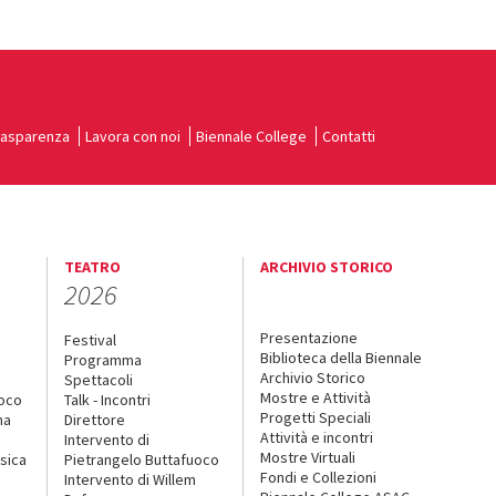
rasparenza
Lavora con noi
Biennale College
Contatti
TEATRO
ARCHIVIO STORICO
2026
Presentazione
Festival
Biblioteca della Biennale
Programma
Archivio Storico
Spettacoli
Mostre e Attività
uoco
Talk - Incontri
Progetti Speciali
na
Direttore
Attività e incontri
Intervento di
Mostre Virtuali
sica
Pietrangelo Buttafuoco
Fondi e Collezioni
Intervento di Willem