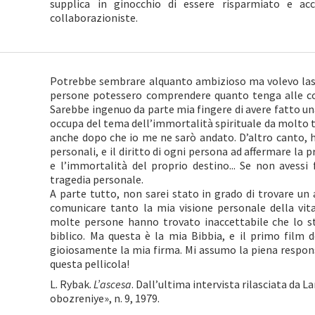
supplica in ginocchio di essere risparmiato e acc
collaborazioniste.
Potrebbe sembrare alquanto ambizioso ma volevo lasci
persone potessero comprendere quanto tenga alle c
Sarebbe ingenuo da parte mia fingere di avere fatto una
occupa del tema dell’immortalità spirituale da molto 
anche dopo che io me ne sarò andato. D’altro canto, h
personali, e il diritto di ogni persona ad affermare la pr
e l’immortalità del proprio destino... Se non avessi
tragedia personale.
A parte tutto, non sarei stato in grado di trovare u
comunicare tanto la mia visione personale della vita 
molte persone hanno trovato inaccettabile che lo st
biblico. Ma questa è la mia Bibbia, e il primo film 
gioiosamente la mia firma. Mi assumo la piena respons
questa pellicola!
L. Rybak.
L’ascesa
. Dall’ultima intervista rilasciata da 
obozreniye», n. 9, 1979.