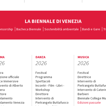
LA BIENNALE DI VENEZIA
nsorship
Bacheca Biennale
Sostenibilità ambientale
Bandi e Gare
T
EMA
DANZA
MUSICA
26
2026
2026
tra
Festival
Festival
zione ufficiale
Programma
Direttrice
ce Immersive
Spettacoli
Intervento di
rvento di Alberto
Incontri - Film - Libri -
Pietrangelo Buttaf
era
Workshop
Intervento di Cateri
ttore
Direttore
Barbieri
olamento
Intervento di
Biennale College Mu
lamento Venezia
Pietrangelo Buttafuoco
Edizioni passate