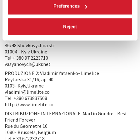
orientale è il tema che sento più urgente e acuto. Un disastro
Preferences
ecologico, che la guerra ha già causato.
PRODUZIONE/DISTRIBUZIONE
Reject
PRODUZIONE 1: Valentyn Vasyanovych,Iya Myslytska –
Garmata Film Studios
46/48 Shovkovychna str.
01004 - Kyiv,Ukraine
Tel.+ 380 97 2223710
vasyanovych@ukr.net
PRODUZIONE 2: Vladimir Yatsenko- Limelite
Reytarska 31/16, ap. 40
0103- Kyiv,Ukraine
vladimir@limelite.co
Tel. +380 673837508
http://www.limelite.co
DISTRIBUZIONE INTERNAZIONALE: Martin Gondre - Best
Friend Forever
Rue du Geometre 10
1080- Brussels, Belgium
Tel.+ 33 672232718