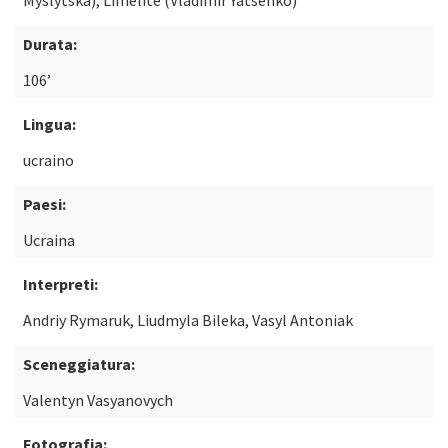
Myslytska), Limelite (Vladimir Yatsenko)
Durata:
106’
Lingua:
ucraino
Paesi:
Ucraina
Interpreti:
Andriy Rymaruk, Liudmyla Bileka, Vasyl Antoniak
Sceneggiatura:
Valentyn Vasyanovych
Fotografia: