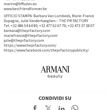
martin@bffsales.eu
www.bestfriendforever.be
UFFICIO STAMPA: Barbara Van Lombeek, Marie-France
Dupagne, Julie Vanderhaeghen – THE PR FACTORY
Tel. +32 486 54 64 80; +32 477 62 67 70; +32 473 37 38 07
barbara@theprfactory.com
mariefrance@theprfactory.com
julie@theprfactory.com
https://www.theprfactory.com/
https://www.facebook.com/theprfactorypublicity/
CONDIVIDI SU