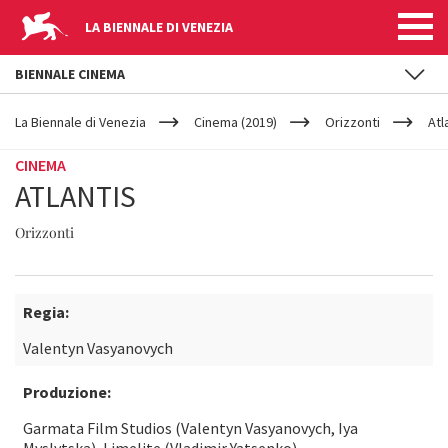
LA BIENNALE DI VENEZIA
BIENNALE CINEMA
YOUR
Salta al contenuto principale
ARE
La Biennale di Venezia
Cinema (2019)
Orizzonti
Atl
HERE
CINEMA
ATLANTIS
Orizzonti
Regia:
Valentyn Vasyanovych
Produzione:
Garmata Film Studios (Valentyn Vasyanovych, Iya