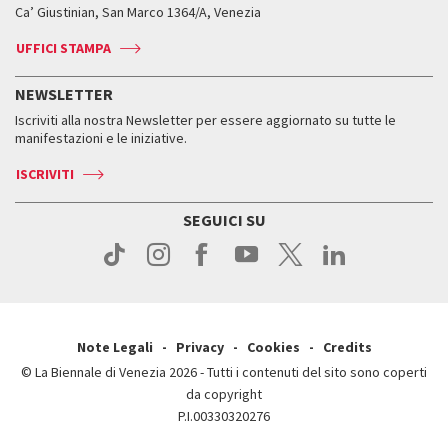
Biennale College ASAC
Come raggiungerci
Orari e sedi
Come raggiungerci
Ca’ Giustinian, San Marco 1364/A, Venezia
Biglietti
Leone d’argento
Biennale Channel
Contatti
Biglietti
Contatti
Accrediti
Edizioni passate
UFFICI STAMPA
ASAC DATI
Press
Accrediti
Press
Servizi al pubblico
Storia
FAQ
NEWSLETTER
Come raggiungerci
Orari e sedi
Servizi al pubblico
Iscriviti alla nostra Newsletter per essere aggiornato su tutte le
Contatti
Biglietti
Orari e sedi
Come raggiungerci
manifestazioni e le iniziative.
Press
Servizi al pubblico
News
Contatti
ISCRIVITI
Come raggiungerci
Servizi al pubblico
Press
Contatti
Come raggiungerci
SEGUICI SU
Press
Contatti
Press
Note Legali
Privacy
Cookies
Credits
© La Biennale di Venezia 2026 - Tutti i contenuti del sito sono coperti
da copyright
P.I.00330320276