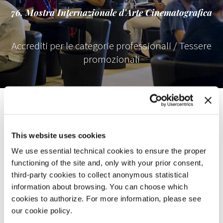
76. Mostra Internazionale d’Arte Cinematografica
Accrediti per le categorie professionali / Tessere
promozionali
ACCREDITI 2019
La Mostra Internazionale d’Arte Cinematografica riserva agli
operatori del settore cinematografico
la possibilità di
This website uses cookies
richiedere un accredito secondo la specifica attività svolta.
We use essential technical cookies to ensure the proper
L’accredito sarà rilasciato nel rispetto delle
relative metodologie e
functioning of the site and, only with your prior consent,
dei posti disponibili
.
third-party cookies to collect anonymous statistical
La partecipazione alla Mostra comporta l’
accettazione di tutti i
information about browsing. You can choose which
suoi regolamenti
.
cookies to authorize. For more information, please see
Ogni violazione giustificherà il ritiro della tessera di accredito.
our cookie policy.