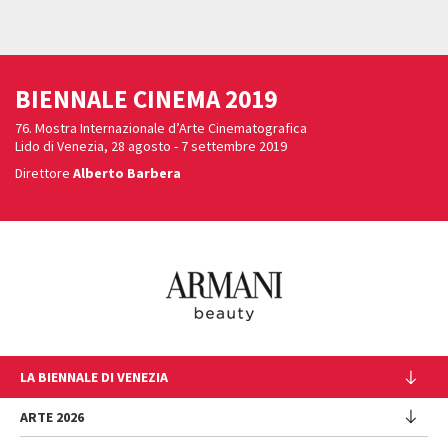
BIENNALE CINEMA 2019
76. Mostra Internazionale d’Arte Cinematografica
Lido di Venezia, 28 agosto - 7 settembre 2019
Direttore
Alberto Barbera
LA BIENNALE DI VENEZIA
L'Istituzione
ARTE 2026
Cariche istituzionali