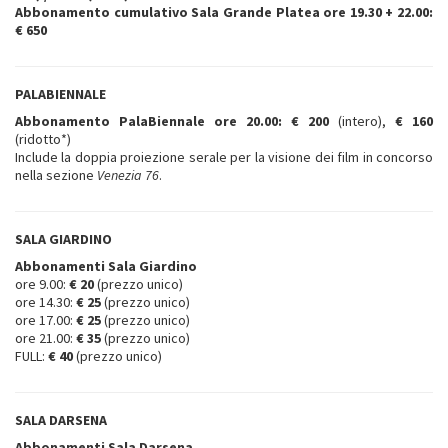
Abbonamento cumulativo Sala Grande Platea ore 19.30 + 22.00:
€ 650
PALABIENNALE
Abbonamento PalaBiennale ore 20.00: € 200
(intero),
€ 160
(ridotto*)
Include la doppia proiezione serale per la visione dei film in concorso
nella sezione
Venezia 76
.
SALA GIARDINO
Abbonamenti Sala Giardino
ore 9.00:
€ 20
(prezzo unico)
ore 14.30:
€ 25
(prezzo unico)
ore 17.00:
€ 25
(prezzo unico)
ore 21.00:
€ 35
(prezzo unico)
FULL:
€ 40
(prezzo unico)
SALA DARSENA
Abbonamenti Sala Darsena