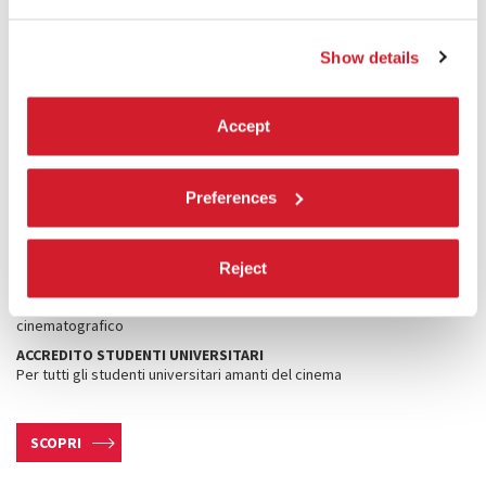
ACCREDITO STAMPA
Stampa scritta, stampa online, radio/televisioni, fotografi, uffici
stampa
Show details
ACCREDITO INDUSTRY
Professionisti dell’industria audiovisiva e altre figure professionali
del mondo del cinema
Accept
ACCREDITO FILM DELEGATION
Professionisti che hanno collaborato alla realizzazione dei film
presenti alla Mostra
Preferences
ACCREDITO CINEMA
Per chi opera in ambito cinematografico sotto il profilo culturale e per
studenti universitari
Reject
TESSERE PROMOZIONALI
Per un pubblico under 26 / over 60 che non opera nell’ambito
cinematografico
ACCREDITO STUDENTI UNIVERSITARI
Per tutti gli studenti universitari amanti del cinema
SCOPRI