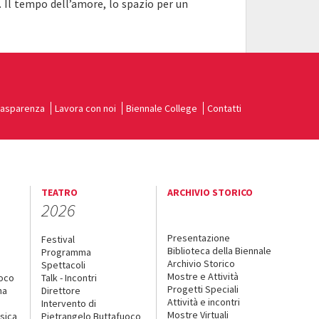
Il tempo dell’amore, lo spazio per un
rasparenza
Lavora con noi
Biennale College
Contatti
TEATRO
ARCHIVIO STORICO
2026
Presentazione
Festival
Biblioteca della Biennale
Programma
Archivio Storico
Spettacoli
Mostre e Attività
uoco
Talk - Incontri
Progetti Speciali
na
Direttore
Attività e incontri
Intervento di
Mostre Virtuali
sica
Pietrangelo Buttafuoco