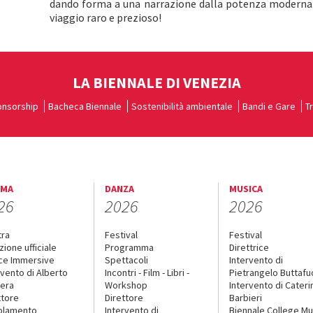
dando forma a una narrazione dalla potenza moderna. 
viaggio raro e prezioso!
LA BIENNALE DI VENEZIA
nsorship
Bacheca Biennale
Sostenibilità ambientale
Bandi e Gare
T
EMA
DANZA
MUSICA
26
2026
2026
tra
Festival
Festival
zione ufficiale
Programma
Direttrice
ce Immersive
Spettacoli
Intervento di
rvento di Alberto
Incontri - Film - Libri -
Pietrangelo Buttaf
era
Workshop
Intervento di Cateri
ttore
Direttore
Barbieri
olamento
Intervento di
Biennale College Mu