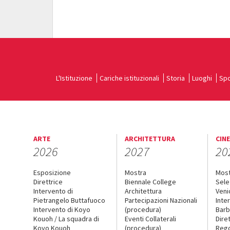
L'Istituzione
Cariche istituzionali
Storia
Luoghi
Spo
ARTE
ARCHITETTURA
CIN
2026
2027
20
Esposizione
Mostra
Mos
Direttrice
Biennale College
Sele
Intervento di
Architettura
Veni
Pietrangelo Buttafuoco
Partecipazioni Nazionali
Inte
Intervento di Koyo
(procedura)
Barb
Kouoh / La squadra di
Eventi Collaterali
Dire
Koyo Kouoh
(procedura)
Reg