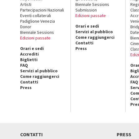
Artisti
Biennale Sessions
Rego
Partecipazioni Nazionali
Submission
Clas
Eventi collaterali
Edizioni passate
Accr
Padiglione Venezia
Veni
Orari e sedi
Donor
Brid
Servizi al pubblico
Biennale Sessions
Date
Come raggiungerci
Edizioni passate
Bien
Contatti
Cin
Orari e sedi
Press
Clas
Accrediti
Ediz
Biglietti
FAQ
Orar
Servizi al pubblico
Bigl
Come raggiungerci
Accr
Contatti
FAQ
Press
Serv
Com
Con
Pre
CONTATTI
PRESS