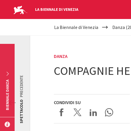
LA BIENNALE DI VENEZIA
YOUR
Salta al contenuto principale
La Biennale di Venezia
Danza (2
ARE
HERE
DANZA
COMPAGNIE HER
PRECEDENTE
BIENNALE DANZA
SPETTACOLO
CONDIVIDI SU