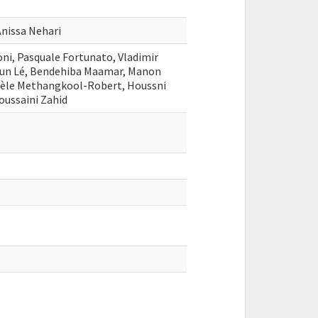
Anissa Nehari
oni, Pasquale Fortunato, Vladimir
sun Lé, Bendehiba Maamar, Manon
ngèle Methangkool-Robert, Houssni
oussaini Zahid