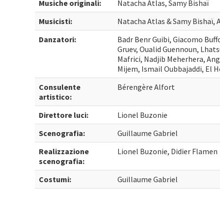
Musiche originali:
Natacha Atlas, Samy Bishaï
Musicisti:
Natacha Atlas & Samy Bishaï, 
Danzatori:
Badr Benr Guibi, Giacomo Buff
Gruev, Oualid Guennoun, Lhat
Mafrici, Nadjib Meherhera, A
Mijem, Ismail Oubbajaddi, El H
Consulente
Bérengère Alfort
artistico:
Direttore luci:
Lionel Buzonie
Scenografia:
Guillaume Gabriel
Realizzazione
Lionel Buzonie, Didier Flamen
scenografia:
Costumi:
Guillaume Gabriel