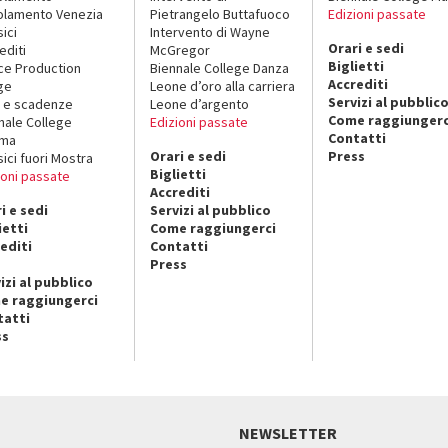
lamento Venezia
Pietrangelo Buttafuoco
Edizioni passate
sici
Intervento di Wayne
Orari e sedi
editi
McGregor
Biglietti
ce Production
Biennale College Danza
Accrediti
ge
Leone d’oro alla carriera
Servizi al pubblic
 e scadenze
Leone d’argento
Come raggiungerc
nale College
Edizioni passate
Contatti
ema
Orari e sedi
Press
sici fuori Mostra
Biglietti
ioni passate
Accrediti
i e sedi
Servizi al pubblico
ietti
Come raggiungerci
editi
Contatti
Press
izi al pubblico
e raggiungerci
tatti
ss
NEWSLETTER