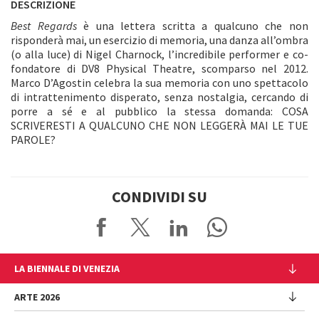
DESCRIZIONE
Best Regards
è una lettera scritta a qualcuno che non
risponderà mai, un esercizio di memoria, una danza all’ombra
(o alla luce) di Nigel Charnock, l’incredibile performer e co-
fondatore di DV8 Physical Theatre, scomparso nel 2012.
Marco D’Agostin celebra la sua memoria con uno spettacolo
di intrattenimento disperato, senza nostalgia, cercando di
porre a sé e al pubblico la stessa domanda: COSA
SCRIVERESTI A QUALCUNO CHE NON LEGGERÀ MAI LE TUE
PAROLE?
CONDIVIDI SU
LA BIENNALE DI VENEZIA
L'Istituzione
ARTE 2026
Cariche istituzionali