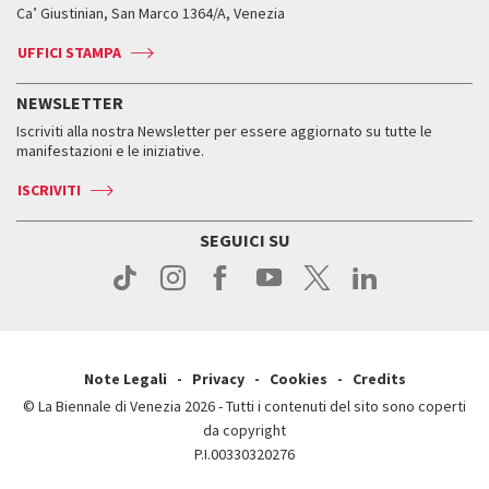
Biennale College ASAC
Come raggiungerci
Orari e sedi
Come raggiungerci
Ca’ Giustinian, San Marco 1364/A, Venezia
Biglietti
Leone d’argento
Biennale Channel
Contatti
Biglietti
Contatti
Accrediti
Edizioni passate
UFFICI STAMPA
ASAC DATI
Press
Accrediti
Press
Servizi al pubblico
Storia
FAQ
NEWSLETTER
Come raggiungerci
Orari e sedi
Servizi al pubblico
Iscriviti alla nostra Newsletter per essere aggiornato su tutte le
Contatti
Biglietti
Orari e sedi
Come raggiungerci
manifestazioni e le iniziative.
Press
Servizi al pubblico
News
Contatti
ISCRIVITI
Come raggiungerci
Servizi al pubblico
Press
Contatti
Come raggiungerci
SEGUICI SU
Press
Contatti
Press
Note Legali
Privacy
Cookies
Credits
© La Biennale di Venezia 2026 - Tutti i contenuti del sito sono coperti
da copyright
P.I.00330320276