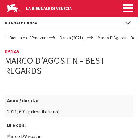
LA BIENNALE DI VENEZIA
BIENNALE DANZA
YOUR
Salta al contenuto principale
ARE
La Biennale di Venezia
Danza (2021)
Marco D’Agostin - Be
HERE
DANZA
MARCO D’AGOSTIN - BEST
REGARDS
Anno / durata:
2021, 60’ (prima italiana)
Di e con:
Marco D’Agostin