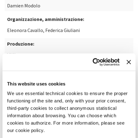
Damien Modolo
Organizzazione, amministrazione:
Eleonora Cavallo, Federica Giuliani
Produzione:
VAN
Coproduzione:
KLAP Maison pour la danse (Marseille), Rencontres
This website uses cookies
chorégraphiques internationales de Seine-Saint-Denis,
CCN2-Centre chorégraphique national de Grenoble, ERT –
We use essential technical cookies to ensure the proper
Emilia-Romagna Teatro Fondazione
functioning of the site and, only with your prior consent,
third-party cookies to collect anonymous statistical
Con il supporto di:
information about browsing. You can choose which
Points communs – Nouvelle scène nationale de Cergy-
cookies to authorize. For more information, please see
Pontoise et du Val d’Oise, Centrale Fies, Marche Teatro /
our cookie policy.
inteatro festival, theWorkRoom (Fattoria Vittadini),