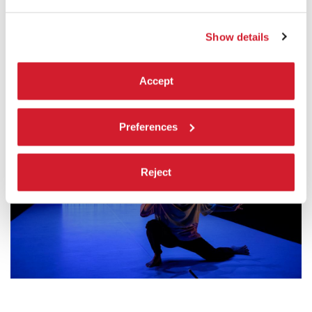
Teatro comunale città di Vicenza, L’arboreto – Teatro
Dimora | La Corte Ospitale ::: Centro di Residenza Emilia-
Romagna, ARTEFICI. Residenze Creative FVG di
Show details
ArtistiAssociati
Accept
Preferences
Reject