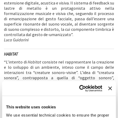
estensione digitale, acustica e visiva. Il sistema di feedback su
lastre di metallo è un protagonista attivo nella
formalizzazione musicale e visiva che, seguendo il processo
di emancipazione del gesto facciale, passa dall’essere una
superficie risonante del suono vocale, al diventare sorgente
di suono complesso e distorto, la cui componente timbrica è
controllata dal gesto de-umanizzato”.
Luca Guidarini
HABITAT
“L’intento di
Habitat
consiste nel rappresentare la creazione
e lo sviluppo di un ambiente, inteso come il campo delle
interazioni tra “creature sonoro-visive”. L’idea di “creatura
sonora”, contrapposta a quella di “oggetto sonoro”,
sottolinea la possibilità intrinseca di un evento sonoro di
avere proprie forme di evoluzione nel tempo e il fatto che
queste forme esistano solo come processo di interazione
con altre creature andando a inventare un
habitat
. Il video
estende l’esistenza di tali “creature sonore” sul piano visivo,
This website uses cookies
rappresentandole attraverso strutture astratte in grado di
interagire fra loro originando “creature sonoro-visive” in un
We use essential technical cookies to ensure the proper