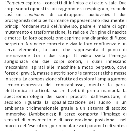
“
Perpetuo
esplora i concetti di infinito e di ciclo vitale. Due
corpi sonori opposti si attraggono e si respingono, creando
così un
continuum
di contrappunti audiovisivi. I due
protagonisti della performance rappresentano idealmente i
principi fondamentali dell’universo, padre e madre di ogni
mutamento e trasformazione, la radice e l’origine di nascita
e morte. La loro opposizione esprime una dinamica di flusso
perpetuo. A rendere concreta e viva la loro confluenza è un
terzo elemento, la luce, che rappresenta il punto di
intersezione tra i due corpi. Il video svela l’energia
sprigionata dai due corpi sonori, i quali innescano
meccanismi ispirati alle macchine a moto perpetuo, dove
forze di gravità, masse e attriti sono le caratteristiche messe
in scena. La composizione sfrutta ed esplora l’ampia gamma
tecnico-espressiva del contrabbasso, mentre la parte
elettronica si articola su tre livelli: il primo manipola la
spettromorfologia dei suoni prodotti dall’esecutore; il
secondo riguarda la spazializzazione del suono in un
ambiente tridimensionale grazie a un sistema di ascolto
immersivo (Ambisonics); il terzo comporta l’impiego di
sensori di movimento e di accelerazione posizionati nel
braccio dell’esecutore, per modulare vari parametri di sintesi