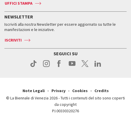
Accrediti
Edizioni passate
UFFICI STAMPA
ASAC DATI
Press
Accrediti
Press
Servizi al pubblico
Storia
FAQ
NEWSLETTER
Come raggiungerci
Orari e sedi
Servizi al pubblico
Iscriviti alla nostra Newsletter per essere aggiornato su tutte le
Contatti
Biglietti
Orari e sedi
Come raggiungerci
manifestazioni e le iniziative.
Press
Servizi al pubblico
News
Contatti
ISCRIVITI
Come raggiungerci
Servizi al pubblico
Press
Contatti
Come raggiungerci
SEGUICI SU
Press
Contatti
Press
Note Legali
Privacy
Cookies
Credits
© La Biennale di Venezia 2026 - Tutti i contenuti del sito sono coperti
da copyright
P.I.00330320276