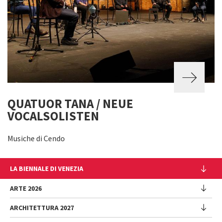
QUATUOR TANA / NEUE
VOCALSOLISTEN
Musiche di Cendo
LA BIENNALE DI VENEZIA
L'Istituzione
ARTE 2026
Cariche istituzionali
ARCHITETTURA 2027
Esposizione
Storia