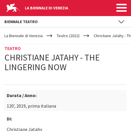
LA BIENNALE DI VENEZIA
BIENNALE TEATRO
YOUR
Salta al contenuto principale
ARE
La Biennale di Venezia
Teatro (2022)
Christiane Jatahy - T
HERE
TEATRO
CHRISTIANE JATAHY - THE
LINGERING NOW
Durata / Anno:
120’, 2019, prima italiana
Di:
Christiane Jatahy