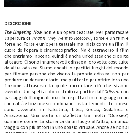
DESCRIZIONE
The Lingering Now
non è un'opera teatrale. Per parafrasare
l'apertura di
What if They Went to Moscow?
, forse è un film e
forse no. Forse è un'opera teatrale ma inizia come un film. Il
cuore dell’opera è cinematografico. Ma è attraverso il film
che entriamo in scena, quindi è anche un’odissea che ci porta
al teatro. Ci sono innumerevoli odissee a loro volta costituite
da altre odissee. Siamo andati in specifici luoghi del mondo
per filmare persone che vivono la propria odissea, non per
produrre un documentario, ma piuttosto per offrire loro una
finzione attraverso la quale raccontare ciò che stanno
vivendo. Uno spettacolo costruito a partire dall’
Odissea
con
passaggi dell’originale ma che rispetta il mio linguaggio e in
cui realtà e finzione si combinano costantemente. Le riprese
sono avvenute in Palestina, Libia, Grecia, Sudafrica e
Amazzonia. Una sorta di staffetta tra molti “Odisseo”,
uomini e donne. La storia va da un luogo all’altro, un unico
viaggio con più attori in uno spazio virtuale. Anche se non si
incontrano, la storia continua e numerose sfaccettature