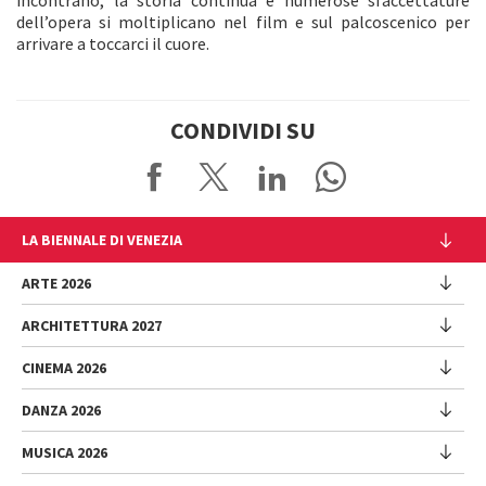
dell’opera si moltiplicano nel film e sul palcoscenico per
arrivare a toccarci il cuore.
CONDIVIDI SU
LA BIENNALE DI VENEZIA
L'Istituzione
ARTE 2026
Cariche istituzionali
ARCHITETTURA 2027
Esposizione
Storia
Direttrice
Luoghi
CINEMA 2026
Mostra
Intervento di Pietrangelo Buttafuoco
Sponsorship
Biennale College Architettura
DANZA 2026
Intervento di Koyo Kouoh / La squadra di Koyo Kouoh
Mostra
Bacheca Biennale
Partecipazioni Nazionali (procedura)
Artisti
Selezione ufficiale
Sostenibilità ambientale
MUSICA 2026
Eventi Collaterali (procedura)
Festival
Partecipazioni Nazionali
Venice Immersive
Bandi e Gare
Biennale Sessions
Programma