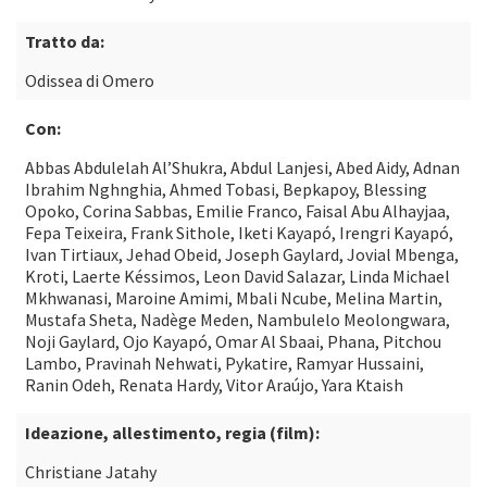
Tratto da:
Odissea di Omero
Con:
Abbas Abdulelah Al’Shukra, Abdul Lanjesi, Abed Aidy, Adnan
Ibrahim Nghnghia, Ahmed Tobasi, Bepkapoy, Blessing
Opoko, Corina Sabbas, Emilie Franco, Faisal Abu Alhayjaa,
Fepa Teixeira, Frank Sithole, Iketi Kayapó, Irengri Kayapó,
Ivan Tirtiaux, Jehad Obeid, Joseph Gaylard, Jovial Mbenga,
Kroti, Laerte Késsimos, Leon David Salazar, Linda Michael
Mkhwanasi, Maroine Amimi, Mbali Ncube, Melina Martin,
Mustafa Sheta, Nadège Meden, Nambulelo Meolongwara,
Noji Gaylard, Ojo Kayapó, Omar Al Sbaai, Phana, Pitchou
Lambo, Pravinah Nehwati, Pykatire, Ramyar Hussaini,
Ranin Odeh, Renata Hardy, Vitor Araújo, Yara Ktaish
Ideazione, allestimento, regia (film):
Christiane Jatahy