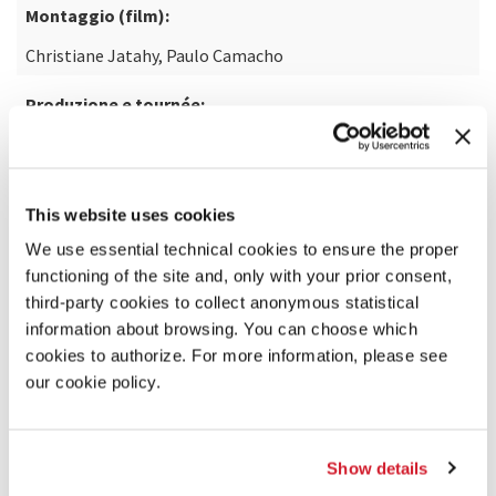
Montaggio (film):
Christiane Jatahy, Paulo Camacho
Produzione e tournée:
Juliette Thieme, Matthieu Defour
Produzione:
This website uses cookies
Théâtre National Wallonie-Bruxelles, SESC São Paulo
We use essential technical cookies to ensure the proper
functioning of the site and, only with your prior consent,
Coproduzione:
third-party cookies to collect anonymous statistical
Ruhrtriennale, Comédie de Genève, Odéon-Théâtre de
information about browsing. You can choose which
l’Europe, Teatro Municipal São Luiz, Festival d’Avignon, Le
cookies to authorize. For more information, please see
Maillon-Théâtre de Strasbourg - Scène européenne,
our cookie policy.
Riksteatern, Temporada Alta
Con il supporto di:
Show details
The Freedom Theatre (Palestina), Outreach Foundation