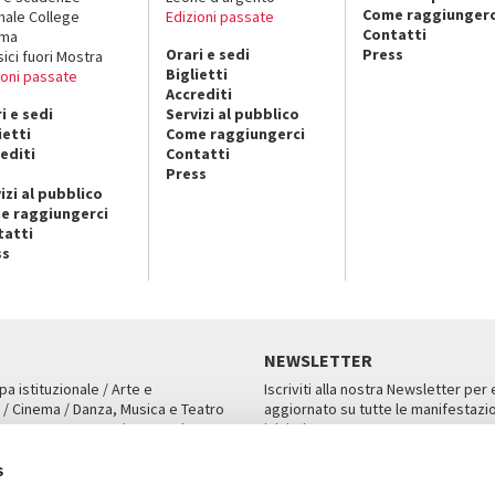
Come raggiungerc
nale College
Edizioni passate
Contatti
ema
Orari e sedi
Press
sici fuori Mostra
Biglietti
ioni passate
Accrediti
i e sedi
Servizi al pubblico
ietti
Come raggiungerci
editi
Contatti
Press
izi al pubblico
e raggiungerci
tatti
ss
NEWSLETTER
pa istituzionale / Arte e
Iscriviti alla nostra Newsletter per
 / Cinema / Danza, Musica e Teatro
aggiornato su tutte le manifestazio
an, San Marco 1364/A, Venezia
iniziative.
AMPA
ISCRIVITI
s