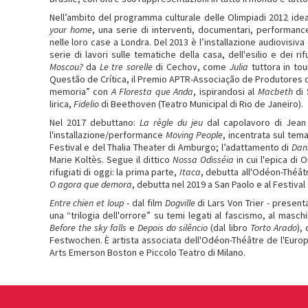
Nell’ambito del programma culturale delle Olimpiadi 2012 idea
your home
, una serie di interventi, documentari, performance e
nelle loro case a Londra. Del 2013 è l’installazione audiovisiv
serie di lavori sulle tematiche della casa, dell'esilio e dei ri
Moscou?
da
Le tre sorelle
di Cechov, come
Julia
tuttora in tou
Questão de Crítica, il Premio APTR-Associação de Produtores de
memoria” con
A Floresta que Anda
, ispirandosi al
Macbeth
di 
lirica,
Fidelio
di Beethoven (Teatro Municipal di Rio de Janeiro).
Nel 2017 debuttano:
La règle du jeu
dal capolavoro di Jean 
l'installazione/performance
Moving People
, incentrata sul tema
Festival e del Thalia Theater di Amburgo; l’adattamento di
Dans
Marie Koltès. Segue il dittico
Nossa Odisséia
in cui l'epica di
rifugiati di oggi: la prima parte,
Itaca
, debutta all'Odéon-Théâtr
O agora que demora
, debutta nel 2019 a San Paolo e al Festival
Entre chien et loup
- dal film
Dogville
di Lars Von Trier - present
una “trilogia dell'orrore” su temi legati al fascismo, al maschil
Before the sky falls
e
Depois do silêncio
(dal libro
Torto Arado
),
Festwochen. È artista associata dell'Odéon-Théâtre de l'Europ
Arts Emerson Boston e Piccolo Teatro di Milano.