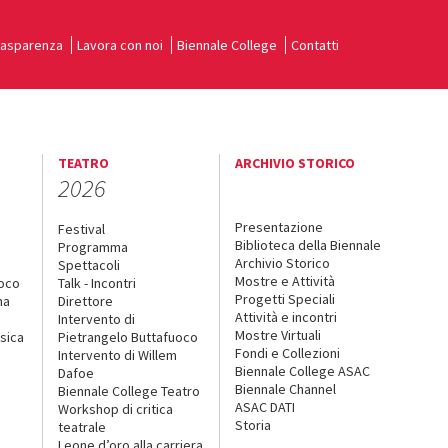
rasparenza
Lavora con noi
Biennale College
Contatti
TEATRO
ARCHIVIO STORICO
2026
Presentazione
Festival
Biblioteca della Biennale
Programma
Archivio Storico
Spettacoli
Mostre e Attività
uoco
Talk - Incontri
Progetti Speciali
na
Direttore
Attività e incontri
Intervento di
Mostre Virtuali
sica
Pietrangelo Buttafuoco
Fondi e Collezioni
Intervento di Willem
Biennale College ASAC
Dafoe
Biennale Channel
Biennale College Teatro
ASAC DATI
Workshop di critica
Storia
teatrale
o
Leone d’oro alla carriera