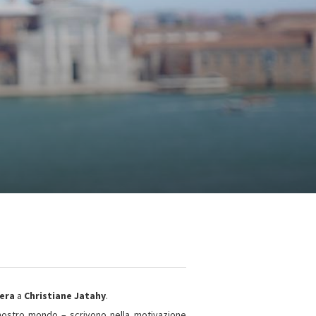
iera
a
Christiane Jatahy
.
 nostro mondo – scrivono nella motivazione