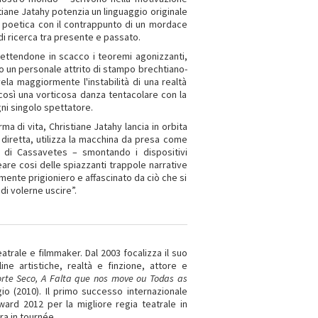
istiane Jatahy potenzia un linguaggio originale
ne poetica con il contrappunto di un mordace
di ricerca tra presente e passato.
ttendone in scacco i teoremi agonizzanti,
so un personale attrito di stampo brechtiano-
vela maggiormente l'instabilità di una realtà
così una vorticosa danza tentacolare con la
gni singolo spettatore.
a di vita, Christiane Jatahy lancia in orbita
diretta, utilizza la macchina da presa come
m di Cassavetes – smontando i dispositivi
creare cosi delle spiazzanti trappole narrative
vamente prigioniero e affascinato da ciò che si
di volerne uscire”.
atrale e filmmaker. Dal 2003 focalizza il suo
ine artistiche, realtà e finzione, attore e
rte Seco, A Falta que nos move ou Todas as
io (2010). Il primo successo internazionale
ward 2012 per la migliore regia teatrale in
ra in tournée.