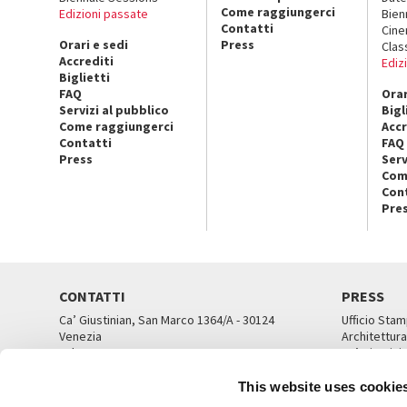
Come raggiungerci
Edizioni passate
Bien
Contatti
Cin
Orari e sedi
Press
Clas
Accrediti
Ediz
Biglietti
FAQ
Orar
Servizi al pubblico
Bigl
Come raggiungerci
Accr
Contatti
FAQ
Press
Serv
Com
Con
Pre
CONTATTI
PRESS
Ca’ Giustinian, San Marco 1364/A - 30124
Ufficio Stam
Venezia
Architettura
Tel. 041 5218711
Ca’ Giustini
email info@labiennale.org
UFFICI ST
This website uses cookie
TUTTI I CONTATTI