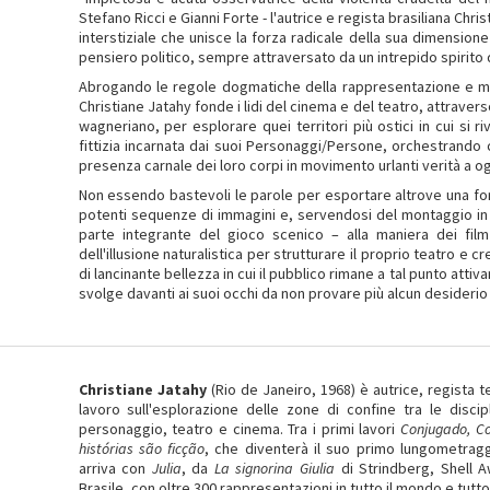
Stefano Ricci e Gianni Forte - l'autrice e regista brasiliana Chr
interstiziale che unisce la forza radicale della sua dimensio
pensiero politico, sempre attraversato da un intrepido spirito 
Abrogando le regole dogmatiche della rappresentazione e me
Christiane Jatahy fonde i lidi del cinema e del teatro, attraver
wagneriano, per esplorare quei territori più ostici in cui si ri
fittizia incarnata dai suoi Personaggi/Persone, orchestrando 
presenza carnale dei loro corpi in movimento urlanti verità a o
Non essendo bastevoli le parole per esportare altrove una form
potenti sequenze di immagini e, servendosi del montaggio in 
parte integrante del gioco scenico – alla maniera dei fil
dell'illusione naturalistica per strutturare il proprio teatro e 
di lancinante bellezza in cui il pubblico rimane a tal punto atti
svolge davanti ai suoi occhi da non provare più alcun desiderio 
Christiane Jatahy
(Rio de Janeiro, 1968) è autrice, regista te
lavoro sull'esplorazione delle zone di confine tra le discipl
personaggio, teatro e cinema. Tra i primi lavori
Conjugado, Co
histórias são ficção
, che diventerà il suo primo lungometragg
arriva con
Julia
, da
La signorina Giulia
di Strindberg, Shell A
Brasile, con oltre 300 rappresentazioni in tutto il mondo e tutto