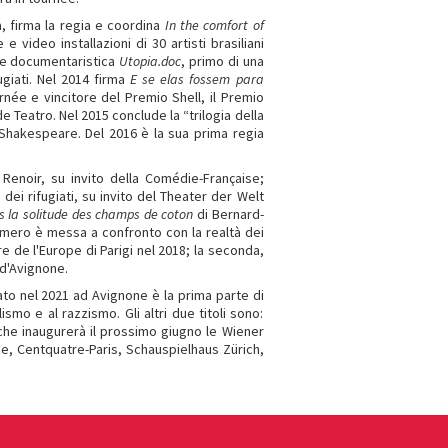
, firma la regia e coordina
In the comfort of
 video installazioni di 30 artisti brasiliani
a e documentaristica
Utopia.doc
, primo di una
fugiati. Nel 2014 firma
E se elas fossem para
rnée e vincitore del Premio Shell, il Premio
 Teatro. Nel 2015 conclude la “trilogia della
Shakespeare. Del 2016 è la sua prima regia
Renoir, su invito della Comédie-Française;
 dei rifugiati, su invito del Theater der Welt
 la solitude des champs de coton
di Bernard-
 Omero è messa a confronto con la realtà dei
e de l'Europe di Parigi nel 2018; la seconda,
 d'Avignone.
ato nel 2021 ad Avignone è la prima parte di
ismo e al razzismo. Gli altri due titoli sono:
 che inaugurerà il prossimo giugno le Wiener
e, Centquatre-Paris, Schauspielhaus Zürich,