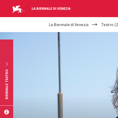
LA BIENNALE DI VENEZIA
YOUR
Salta al contenuto principale
La Biennale di Venezia
Teatro (2
ARE
HERE
BIENNALE TEATRO