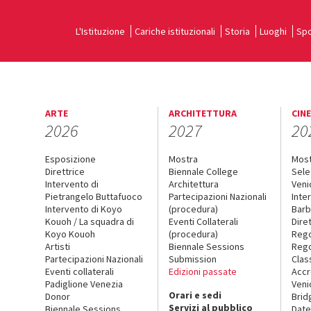
L'Istituzione
Cariche istituzionali
Storia
Luoghi
Spo
ARTE
ARCHITETTURA
CIN
2026
2027
20
Esposizione
Mostra
Mos
Direttrice
Biennale College
Sele
Intervento di
Architettura
Veni
Pietrangelo Buttafuoco
Partecipazioni Nazionali
Inte
Intervento di Koyo
(procedura)
Barb
Kouoh / La squadra di
Eventi Collaterali
Dire
Koyo Kouoh
(procedura)
Reg
Artisti
Biennale Sessions
Rego
Partecipazioni Nazionali
Submission
Clas
Eventi collaterali
Edizioni passate
Accr
Padiglione Venezia
Veni
Orari e sedi
Donor
Brid
Servizi al pubblico
Biennale Sessions
Date