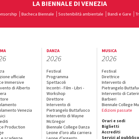
LA BIENNALE DI VENEZIA
nsorship
Bacheca Biennale
Sostenibilità ambientale
Bandi e Gare
T
EMA
DANZA
MUSICA
26
2026
2026
tra
Festival
Festival
zione ufficiale
Programma
Direttrice
ce Immersive
Spettacoli
Intervento di
rvento di Alberto
Incontri - Film - Libri -
Pietrangelo Buttaf
era
Workshop
Intervento di Cateri
ttore
Direttore
Barbieri
olamento
Intervento di
Biennale College Mu
lamento Venezia
Pietrangelo Buttafuoco
Edizioni passate
sici
Intervento di Wayne
Orari e sedi
editi
McGregor
Biglietti
ce Production
Biennale College Danza
Accrediti
ge
Leone d’oro alla carriera
Servizi al pubblic
 e scadenze
Leone d’argento