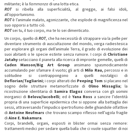
militante; è la
fiammanza
di una lotta etica.
ROT
si ribella alla superficialità, al gregge, ai falsi idoli,
all’opportunismo.
ROT
è l’animale malato, agonizzante, che esplode di magnificenza nel
suo opporsi a tutto ciò.
ROT
sei tu, il tuo corpo, ma te lo sei dimenticato.
Un corpo, quello di
ROT
, che ha necessità di strappare via la pelle per
diventare strumento di auscultazione del mondo, verga radiestesica
per esplorare gli organi dell’animale Terra, il grado di evoluzione dei
suoi abitanti o le specie estinte senza rumore. I corpi di
Christiane
Jatahy
setacciano il pianeta alla ricerca di impronte gemelle, quelli di
Caden Manson/Big Art Group
ansimano spasmodicamente
accumulando per sfamare il vuoto; gli arti di
Milo Rau,
percossi e in
solitudine si contrappongono a quelli nostalgici di
Deflorian/Tagliarini
; i corpi alterati dei
Peeping Tom
si placano nel
sogno delle strutture metamorfizzate di
Olmo Missaglia
; la
ricostruzione identitaria di
Samira Elagoz
conversa con gli uomini
inorganici di
Belova/Iacobelli
; ed è
Yana Ross
a sancire l’identità
propria di una superficie epidermica che si oppone alla battaglia dei
sessi, attraversando l’impudico ipertrofismo delle ghiandole olfattive
di
Antoine Neufmars
che trovano scampo riflesso nell’ugola fragile
di
Aine E. Nakamura
.
Corpi, brandelli, organi, esposti in blister ormai senza remore:
trattamenti medici per sedare quella balìa che ci vuole squatter di noi