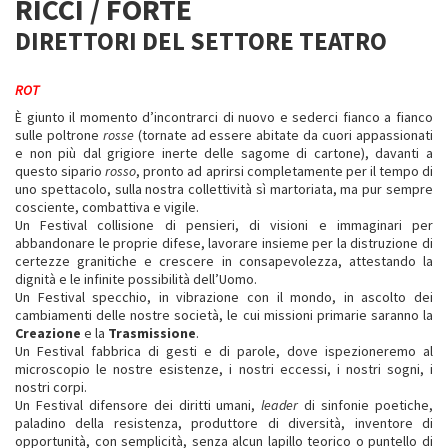
RICCI / FORTE
DIRETTORI DEL SETTORE TEATRO
ROT
È giunto il momento d’incontrarci di nuovo e sederci fianco a fianco
sulle poltrone
rosse
(tornate ad essere abitate da cuori appassionati
e non più dal grigiore inerte delle sagome di cartone), davanti a
questo sipario
rosso
, pronto ad aprirsi completamente per il tempo di
uno spettacolo, sulla nostra collettività sì martoriata, ma pur sempre
cosciente, combattiva e vigile.
Un Festival collisione di pensieri, di visioni e immaginari per
abbandonare le proprie difese, lavorare insieme per la distruzione di
certezze granitiche e crescere in consapevolezza, attestando la
dignità e le infinite possibilità dell’Uomo.
Un Festival specchio, in vibrazione con il mondo, in ascolto dei
cambiamenti delle nostre società, le cui missioni primarie saranno la
Creazione
e la
Trasmissione
.
Un Festival fabbrica di gesti e di parole, dove ispezioneremo al
microscopio le nostre esistenze, i nostri eccessi, i nostri sogni, i
nostri corpi.
Un Festival difensore dei diritti umani,
leader
di sinfonie poetiche,
paladino della resistenza, produttore di diversità, inventore di
opportunità, con semplicità, senza alcun lapillo teorico o puntello di