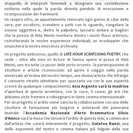
drappello di interpreti femminili a disegnare una costellazione
notturna nella quale la parola diventa pendolo di evocazione e
ricomposizione dei frammenti.
Un respiro
altro
, un appuntamento rinnovato ogni giorno al calar della
sera, per
ascoltare
, scendere a patti con lo sguardo, congelare la
visione oggettiva e, dietro le palpebre, lasciarsi andare ai bagliori
che la poesia di Alda Merini riverbera dentro i nostri flussi arteriosi,
ristrutturando le nostre esperienze individuali; un ecodoppler che
smaschera la nostra innocenza archiviata.
Un progetto ambizioso, quello di
LATE HOUR SCRATCHING POETRY
, che
vede – oltre alla
mise en lecture
di famosi opere in prosa di Alda
Merini, uno tra tutte
La pazza della porta accanto
- la partecipazione di
strutture e artiste riconosciute: ad aprire il viaggio nella parola
universale un’eroina del nostro tempo, una donna/artista che infrange
il consueto ritratto identitario per spazzarlo via con le sue asperità
scevre da qualunque compiacimento;
Asia Argento sarà la madrina
d’apertura di questa avventura, con la voce, il cuore, gli arti che
abbiamo visto fremere e ridisegnarsi in tanto cinema internazionale.
Per un progetto sì ardito viene sancita la collaborazione con una delle
strutture di formazione più longeve e autorevoli del panorama
teatrale: l’
Accademia
Nazionale
d’Arte Drammatica Silvio
d’Amico
sarà la musa che tesserà l’ordito di questa tela; a cominciare
dall’artista che curerà interamente il progetto;
Galatea Ranzi
, una
delle esponenti del teatro e cinema italiano più fulgide della sua