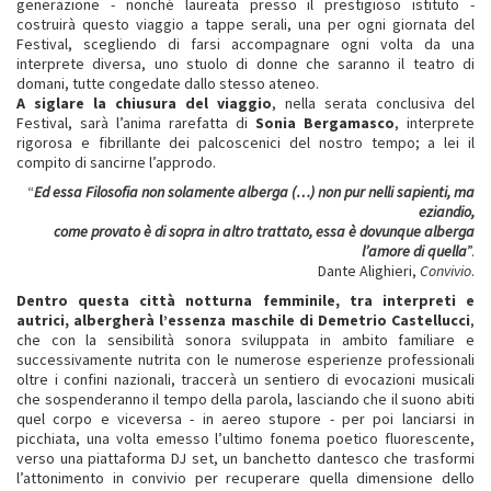
generazione - nonché laureata presso il prestigioso istituto -
costruirà questo viaggio a tappe serali, una per ogni giornata del
Festival, scegliendo di farsi accompagnare ogni volta da una
interprete diversa, uno stuolo di donne che saranno il teatro di
domani, tutte congedate dallo stesso ateneo.
A siglare la chiusura del viaggio
, nella serata conclusiva del
Festival, sarà l’anima rarefatta di
Sonia Bergamasco
, interprete
rigorosa e fibrillante dei palcoscenici del nostro tempo; a lei il
compito di sancirne l’approdo.
“
Ed essa Filosofia non solamente alberga (…) non pur nelli sapienti, ma
eziandio,
come provato è di sopra in altro trattato, essa è dovunque alberga
l’amore di quella
”.
Dante Alighieri,
Convivio
.
Dentro questa città notturna femminile, tra interpreti e
autrici, albergherà l’essenza maschile di Demetrio Castellucci
,
che con la sensibilità sonora sviluppata in ambito familiare e
successivamente nutrita con le numerose esperienze professionali
oltre i confini nazionali, traccerà un sentiero di evocazioni musicali
che sospenderanno il tempo della parola, lasciando che il suono abiti
quel corpo e viceversa - in aereo stupore - per poi lanciarsi in
picchiata, una volta emesso l’ultimo fonema poetico fluorescente,
verso una piattaforma DJ set, un banchetto dantesco che trasformi
l’attonimento in convivio per recuperare quella dimensione dello