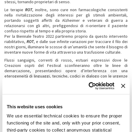
stessi, tornando proprietari di senso.
Le terapie
ROT
, inoltre, sono cure non farmacologiche consistenti
nella rivitalizzazione degli interessi per gli stimoli ambientali,
portando soggetti affetti da Alzheimer e veterani di guerra a
relazionarsi con gli altri, prefiggendosi di ri-orientare il paziente
confuso rispetto al tempo e alla propria storia.
Per la Biennale Teatro 2022 partiremo proprio da questo intervento
riabilitativo,
ROT
, e dalle sue infinite variazioni per tracciare il filo dei
nostri giorni, illuminare le scosse di un’umanità che sente il bisogno di
inventare nuove forme di vita attraverso una trasfusione culturale.
Flussi sanguigni, correnti di rosso, estuari espressivi dove le
Creazioni ospiti del Festival sconfineranno oltre le linee di
demarcazione, presentandoci opere d’interferenza con una
eterogeneità di linguaggi, tecniche, codici in dialogo con le urgenze
del Presente. Non un solo teatro ma molti teatri possibili; in un
travaso di senso tra una grammatica e l’altra.
Accostando partner di gioco inediti, abbasseremo i granitici ponti
levatoi per instaurare scambi reali tra discipline (come la Danza, la
Musica, le Arti Visive, l’Architettura e il Cinema); promuoveremo
This website uses cookies
giovani talenti dando loro voce, visibilità e l’opportunità di
sperimentare, realizzare creazioni originali con l’ausilio dei Bandi di
We use essential technical cookies to ensure the proper
Biennale College Teatro (per Registi Under 35, Autori Under 40 e
functioning of the site and, only with your prior consent,
Performer Under 40); e attraverso Tavole Rotonde e Masterclass –
coadiuvati da un’equipe internazionale di studiosi, operatori,
third-party cookies to collect anonymous statistical