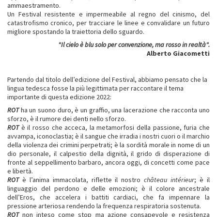
ammaestramento.
Un Festival resistente e impermeabile al regno del cinismo, del
catastrofismo cronico, per tracciare le linee e convalidare un futuro
migliore spostando la traiettoria dello sguardo.
"Il cielo è
blu solo per convenzione, ma rosso in realtà".
Alberto Giacometti
Partendo dal titolo dell’edizione del Festival, abbiamo pensato che la
lingua tedesca fosse la più legittimata per raccontare il tema
importante di questa edizione 2022:
ROT
ha un suono duro, è un graffio, una lacerazione che racconta uno
sforzo, è il rumore dei denti nello sforzo.
ROT
è il rosso che acceca, la metamorfosi della passione, furia che
avvampa, iconoclastia; è il sangue che irradia i nostri cuori o il marchio
della violenza dei crimini perpetrati; è la sordità morale in nome di un
dio personale, il calpestio della dignità, il grido di disperazione di
fronte al seppellimento barbaro, ancora oggi, di concetti come pace
e libertà.
ROT
è l’anima immacolata, riflette il nostro
château intérieur
; è il
linguaggio del perdono e delle emozioni; è il colore ancestrale
dell’Eros, che accelera i battiti cardiaci, che fa impennare la
pressione arteriosa rendendo la frequenza respiratoria sostenuta.
ROT
non inteso come stop ma azione consapevole e resistenza