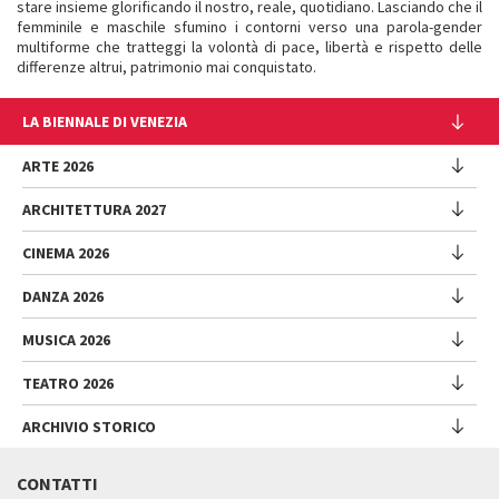
stare insieme glorificando il nostro, reale, quotidiano. Lasciando che il
femminile e maschile sfumino i contorni verso una parola-gender
multiforme che tratteggi la volontà di pace, libertà e rispetto delle
differenze altrui, patrimonio mai conquistato.
LA BIENNALE DI VENEZIA
L'Istituzione
ARTE 2026
Cariche istituzionali
ARCHITETTURA 2027
Esposizione
Storia
Direttrice
Luoghi
CINEMA 2026
Mostra
Intervento di Pietrangelo Buttafuoco
Sponsorship
Biennale College Architettura
DANZA 2026
Intervento di Koyo Kouoh / La squadra di Koyo Kouoh
Mostra
Bacheca Biennale
Partecipazioni Nazionali (procedura)
Artisti
Selezione ufficiale
Sostenibilità ambientale
MUSICA 2026
Eventi Collaterali (procedura)
Festival
Partecipazioni Nazionali
Venice Immersive
Bandi e Gare
Biennale Sessions
Programma
TEATRO 2026
Eventi collaterali
Intervento di Alberto Barbera
Festival
Trasparenza
Submission
Spettacoli
Padiglione Venezia
Direttore
Direttrice
ARCHIVIO STORICO
Lavora con noi
Edizioni passate
Incontri - Film - Libri - Workshop
Festival
Donor
Regolamento
Intervento di Pietrangelo Buttafuoco
Biennale College
Direttore
Programma
Presentazione
Biennale Sessions
Regolamento Venezia Classici
Intervento di Caterina Barbieri
CONTATTI
Orari e sedi
Intervento di Pietrangelo Buttafuoco
Spettacoli
Contatti