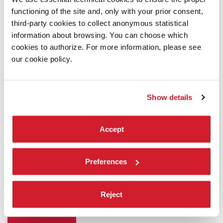
functioning of the site and, only with your prior consent,
third-party cookies to collect anonymous statistical
information about browsing. You can choose which
cookies to authorize. For more information, please see
our cookie policy.
Show details
ARCHIVIO STORICO
/ MUSICA
Accept
2009
Preferences
GYÖRGY KURTÁG
LEONE D’ORO ALLA CARRIERA
27 SETTEMBRE 2009, TEATRO ALLE TESE
Reject
SCOPRI DI PIÙ