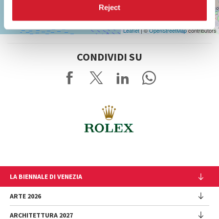
Reject
Leaflet
| ©
OpenStreetMap
contributors
CONDIVIDI SU
LA BIENNALE DI VENEZIA
L'Istituzione
ARTE 2026
Cariche istituzionali
ARCHITETTURA 2027
Esposizione