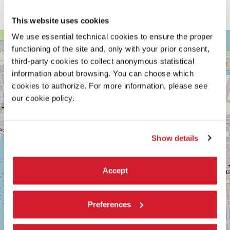
recuperare le tradizioni antiche, preservandone le tracce da
trasmettere alle generazioni future, radicandosi nella storia.
This website uses cookies
VENEZIA,
We use essential technical cookies to ensure the proper
+
CASTELLO
functioning of the site and, only with your prior consent,
2127/A
−
third-party cookies to collect anonymous statistical
Vedi
information about browsing. You can choose which
su
cookies to authorize. For more information, please see
Google
Maps
our cookie policy.
Show details
Accept
Preferences