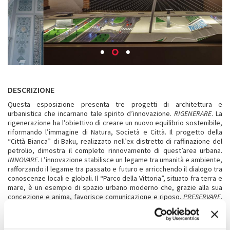
DESCRIZIONE
Questa esposizione presenta tre progetti di architettura e
urbanistica che incarnano tale spirito d’innovazione.
RIGENERARE
. La
rigenerazione ha l’obiettivo di creare un nuovo equilibrio sostenibile,
riformando l’immagine di Natura, Società e Città. Il progetto della
“Città Bianca” di Baku, realizzato nell’ex distretto di raffinazione del
petrolio, dimostra il completo rinnovamento di quest’area urbana.
INNOVARE
. L’innovazione stabilisce un legame tra umanità e ambiente,
rafforzando il legame tra passato e futuro e arricchendo il dialogo tra
conoscenze locali e globali. Il “Parco della Vittoria”, situato fra terra e
mare, è un esempio di spazio urbano moderno che, grazie alla sua
concezione e anima, favorisce comunicazione e riposo.
PRESERVARE
.
La preservazione in Azerbaigian si propone come un dialogo tra
passato e futuro, rispettando il patrimonio culturale e naturale. La
moschea di Zangilan rappresenta questo approccio, volto a