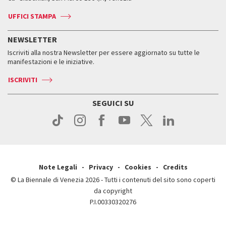
Biglietti
Leone d’argento
Biennale Channel
Contatti
Biglietti
Contatti
Accrediti
Edizioni passate
UFFICI STAMPA
ASAC DATI
Press
Accrediti
Press
Servizi al pubblico
Storia
FAQ
NEWSLETTER
Come raggiungerci
Orari e sedi
Servizi al pubblico
Iscriviti alla nostra Newsletter per essere aggiornato su tutte le
Contatti
Biglietti
Orari e sedi
Come raggiungerci
manifestazioni e le iniziative.
Press
Servizi al pubblico
News
Contatti
ISCRIVITI
Come raggiungerci
Servizi al pubblico
Press
Contatti
Come raggiungerci
SEGUICI SU
Press
Contatti
Press
Note Legali
Privacy
Cookies
Credits
© La Biennale di Venezia 2026 - Tutti i contenuti del sito sono coperti
da copyright
P.I.00330320276