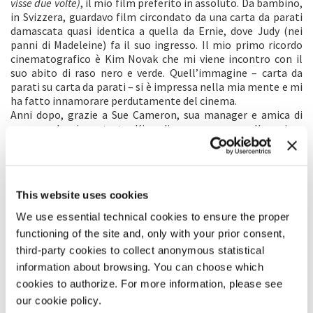
visse due volte)
, il mio film preferito in assoluto. Da bambino,
in Svizzera, guardavo film circondato da una carta da parati
damascata quasi identica a quella da Ernie, dove Judy (nei
panni di Madeleine) fa il suo ingresso. Il mio primo ricordo
cinematografico è Kim Novak che mi viene incontro con il
suo abito di raso nero e verde. Quell’immagine – carta da
parati su carta da parati – si è impressa nella mia mente e mi
ha fatto innamorare perdutamente del cinema.
Anni dopo, grazie a Sue Cameron, sua manager e amica di
sempre, ho incontrato Kim di persona, e quella prima
ossessione ha assunto un’importanza nuova. Due settimane
dopo, abbiamo iniziato le riprese. Questo film parla di una
vita che compie un cerchio completo – una storia che per
decenni orbita silenziosamente attorno a
Vertigo (La donna
This website uses cookies
che visse due volte)
. Ben lontano da un documentario
convenzionale (e molto diverso dai miei precedenti ritratti di
We use essential technical cookies to ensure the proper
Friedkin e Shatner),
Kim Novak’s
Vertigo
è un’opera
functioning of the site and, only with your prior consent,
profondamente personale – una séance cinematografica in
third-party cookies to collect anonymous statistical
cui aleggia lo spirito di Hitchcock. Adottando una struttura a
information about browsing. You can choose which
spirale, si srotola come una foglia di felce – tra passato e
presente, Judy e Madeleine, Kim e “Kim Novak”. Lavorare con
cookies to authorize. For more information, please see
Kim ha significato entrare in uno spazio di radicale onestà. La
our cookie policy.
sua voce – senza filtri, saggia, divertente, provocatoria – ci