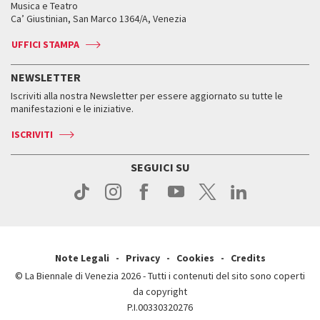
Orari e sedi
Leone d’oro alla carriera
Musica e Teatro
Biennale College ASAC
Come raggiungerci
Orari e sedi
Come raggiungerci
Ca’ Giustinian, San Marco 1364/A, Venezia
Biglietti
Leone d’argento
Biennale Channel
Contatti
Biglietti
Contatti
Accrediti
Edizioni passate
UFFICI STAMPA
ASAC DATI
Press
Accrediti
Press
Servizi al pubblico
Storia
FAQ
NEWSLETTER
Come raggiungerci
Orari e sedi
Servizi al pubblico
Iscriviti alla nostra Newsletter per essere aggiornato su tutte le
Contatti
Biglietti
Orari e sedi
Come raggiungerci
manifestazioni e le iniziative.
Press
Servizi al pubblico
News
Contatti
ISCRIVITI
Come raggiungerci
Servizi al pubblico
Press
Contatti
Come raggiungerci
SEGUICI SU
Press
Contatti
Press
Note Legali
Privacy
Cookies
Credits
© La Biennale di Venezia 2026 - Tutti i contenuti del sito sono coperti
da copyright
P.I.00330320276