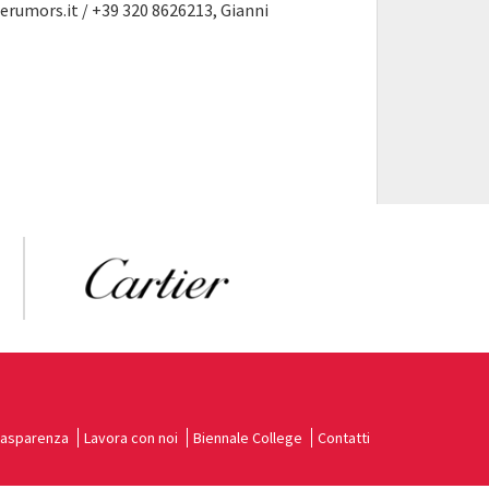
erumors.it / +39 320 8626213, Gianni
rasparenza
Lavora con noi
Biennale College
Contatti