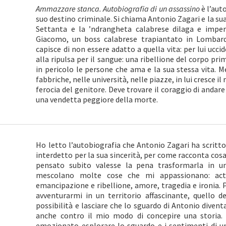
Ammazzare stanca. Autobiografia di un assassino
è l’auto
suo destino criminale. Si chiama Antonio Zagari e la sua
Settanta e la ’ndrangheta calabrese dilaga e impera
Giacomo, un boss calabrese trapiantato in Lombardi
capisce di non essere adatto a quella vita: per lui ucci
alla ripulsa per il sangue: una ribellione del corpo pr
in pericolo le persone che ama e la sua stessa vita. Me
fabbriche, nelle università, nelle piazze, in lui cresce il 
ferocia del genitore. Deve trovare il coraggio di andare
una vendetta peggiore della morte.
Ho letto l’autobiografia che Antonio Zagari ha scritto 
interdetto per la sua sincerità, per come racconta cosa 
pensato subito valesse la pena trasformarla in u
mescolano molte cose che mi appassionano: action
emancipazione e ribellione, amore, tragedia e ironia. 
avventurarmi in un territorio affascinante, quello 
possibilità e lasciare che lo sguardo di Antonio diven
anche contro il mio modo di concepire una storia. 
emozionato esplorare lo sguardo e i sentimenti di 