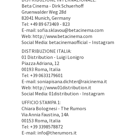
Beta Cinema - Dirk Schuerhoff
Gruenwalder Weg 28d
82041 Munich, Germany
Tel: +49 89 673469 - 823
E-mail: sofia.sklavou@betacinema.com
Web: http://www.betacinema.com
Social Media: betacinemaofficial – Instagram
DISTRIBUZIONE ITALIA:
01 Distribution - Luigi Lonigro
Piazza Adriana, 12
00193 Roma, Italia
Tel: +39 0633179601
E-mail: soniapisana.dichter@raicinema.it
Web: http://www.01distribution.it
Social Media: 01distribution - Instagram
UFFICIO STAMPA 1:
Chiara Bolognesi - The Rumors
Via Annia Faustina, 14A
00153 Roma, Italia
Tel: +39 3398578872
E-mail: info@therumors.it