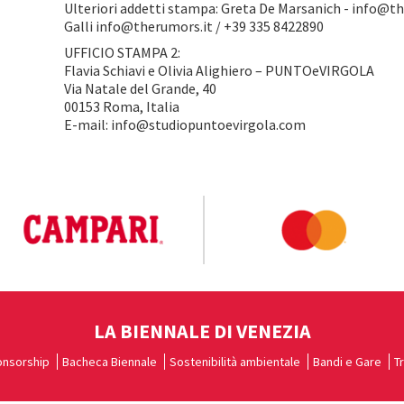
Ulteriori addetti stampa: Greta De Marsanich - info@th
Galli info@therumors.it / +39 335 8422890
UFFICIO STAMPA 2:
Flavia Schiavi e Olivia Alighiero – PUNTOeVIRGOLA
Via Natale del Grande, 40
00153 Roma, Italia
E-mail: info@studiopuntoevirgola.com
LA BIENNALE DI VENEZIA
nsorship
Bacheca Biennale
Sostenibilità ambientale
Bandi e Gare
T