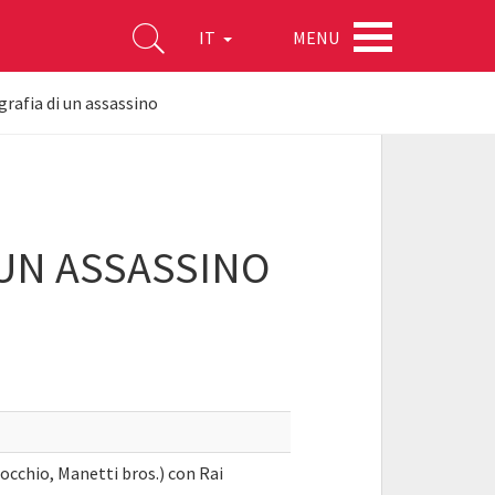
MENU
IT
afia di un assassino
UN ASSASSINO
cchio, Manetti bros.) con Rai