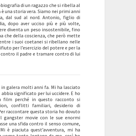
biografia di un ragazzo che si ribella al
 è una storia vera. Siamo nei primi anni
, dal sud al nord. Antonio, figlio di
a, dopo aver ucciso più e più volte,
dere diventa un peso insostenibile, fino
ima che della coscienza, che però mette
ntre i suoi coetanei si ribellano nelle
rifiuto per l’esercizio del potere e per la
 contro il padre e tramare contro di lui
in galera molti anni fa. Mi ha lasciato
abbia significato per lui uccidere. E ho
n film perché in questo racconto si
, conflitti familiari, desiderio di
Per raccontare questa storia ho dovuto
del gangster movie con le sue enormi
tasse una sfida contro il senso comune,
Mi è piaciuta quest’avventura, mi ha
un uomo tanto lontano da me, così ho