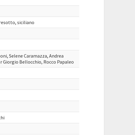
resotto, siciliano
hioni, Selene Caramazza, Andrea
r Giorgio Bellocchio, Rocco Papaleo
chi