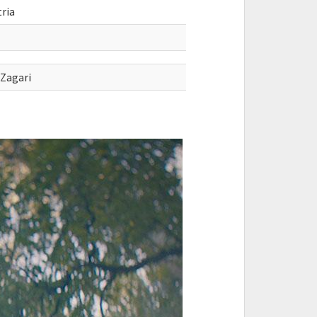
tria
Zagari