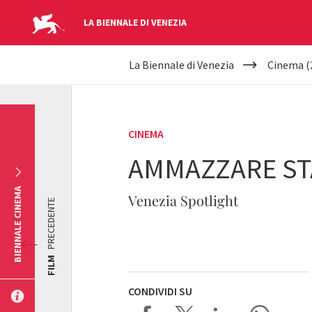
LA BIENNALE DI VENEZIA
YOUR
Salta al contenuto principale
La Biennale di Venezia
Cinema (
ARE
HERE
CINEMA
AMMAZZARE ST
BIENNALE CINEMA
Venezia Spotlight
PRECEDENTE
FILM
CONDIVIDI SU