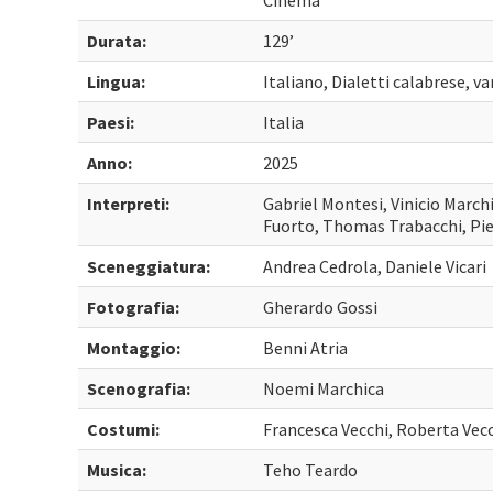
Cinema
Durata:
129’
Lingua:
Italiano, Dialetti calabrese, va
Paesi:
Italia
Anno:
2025
Interpreti:
Gabriel Montesi, Vinicio Marc
Fuorto, Thomas Trabacchi, Pie
Sceneggiatura:
Andrea Cedrola, Daniele Vicari
Fotografia:
Gherardo Gossi
Montaggio:
Benni Atria
Scenografia:
Noemi Marchica
Costumi:
Francesca Vecchi, Roberta Vec
Musica:
Teho Teardo