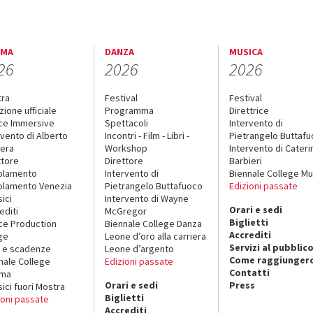
EMA
DANZA
MUSICA
26
2026
2026
tra
Festival
Festival
zione ufficiale
Programma
Direttrice
ce Immersive
Spettacoli
Intervento di
rvento di Alberto
Incontri - Film - Libri -
Pietrangelo Buttaf
era
Workshop
Intervento di Cateri
ttore
Direttore
Barbieri
olamento
Intervento di
Biennale College Mu
lamento Venezia
Pietrangelo Buttafuoco
Edizioni passate
sici
Intervento di Wayne
Orari e sedi
editi
McGregor
Biglietti
ce Production
Biennale College Danza
Accrediti
ge
Leone d’oro alla carriera
Servizi al pubblic
 e scadenze
Leone d’argento
Come raggiungerc
nale College
Edizioni passate
Contatti
ema
Orari e sedi
Press
sici fuori Mostra
Biglietti
ioni passate
Accrediti