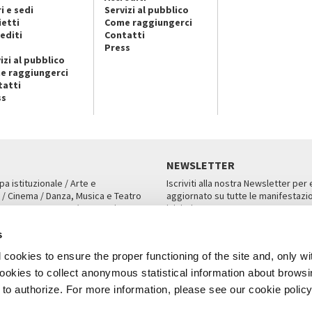
i e sedi
Servizi al pubblico
ietti
Come raggiungerci
editi
Contatti
Press
izi al pubblico
e raggiungerci
tatti
ss
NEWSLETTER
pa istituzionale / Arte e
Iscriviti alla nostra Newsletter per
 / Cinema / Danza, Musica e Teatro
aggiornato su tutte le manifestazio
an, San Marco 1364/A, Venezia
iniziative.
AMPA
ISCRIVITI
s
cookies to ensure the proper functioning of the site and, only wi
 cookies to collect anonymous statistical information about brows
o authorize. For more information, please see our cookie policy
Note Legali
Privacy
Cookies
Credits