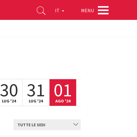
MENU
IT
30
31
01
02
03
LUG '24
LUG '24
AGO '24
AGO '24
AGO '24
TUTTE LE SEDI