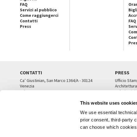
FAQ
Orar
Servizi al pubblico
Bigl
Come raggiungerci
Accr
Contatti
FAQ
Press
Serv
Com
Con
Pre
CONTATTI
PRESS
Ca’ Giustinian, San Marco 1364/A - 30124
Ufficio Stam
Venezia
Architettura
Tel. 041 5218711
Ca’ Giustini
email info@labiennale.org
UFFICI ST
This website uses cookie
TUTTI I CONTATTI
We use essential technical 
prior consent, third-party
can choose which cookies t