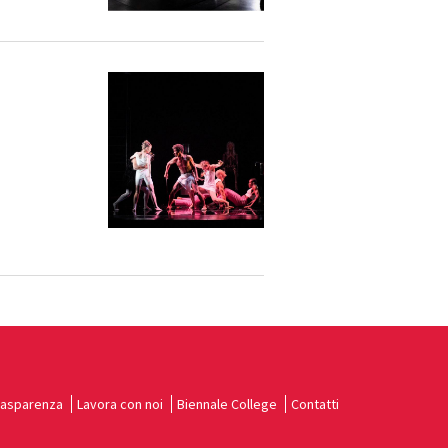
rasparenza
Lavora con noi
Biennale College
Contatti