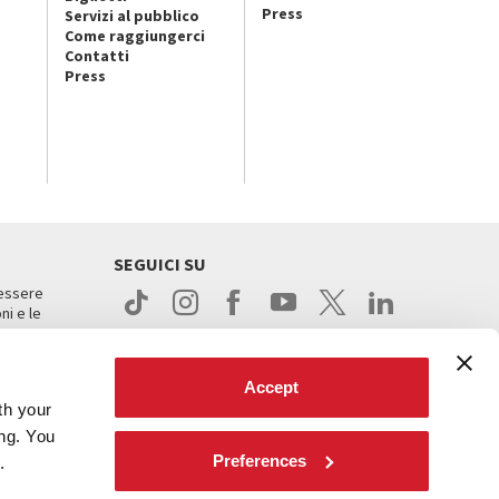
Press
Servizi al pubblico
Come raggiungerci
Contatti
Press
SEGUICI SU
 essere
ni e le
Accept
th your
ing. You
Preferences
.