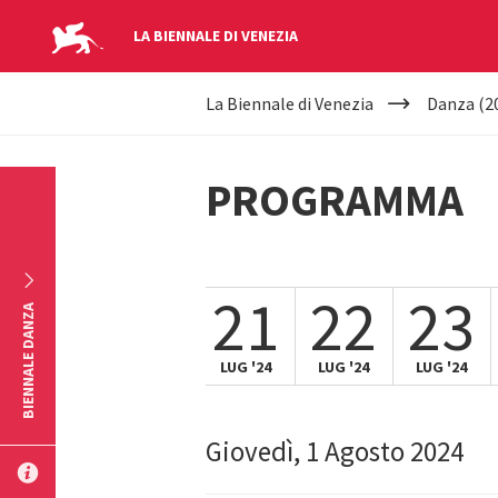
LA BIENNALE DI VENEZIA
YOUR
Salta al contenuto principale
La Biennale di Venezia
Danza (2
ARE
HERE
PROGRAMMA
19
20
21
22
23
BIENNALE DANZA
LUG '24
LUG '24
LUG '24
LUG '24
LUG '24
Giovedì, 1 Agosto 2024
INVIA