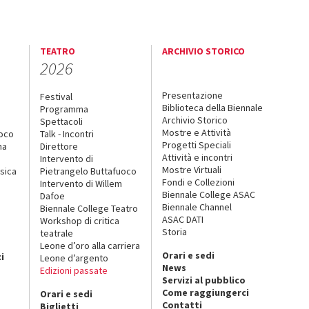
TEATRO
ARCHIVIO STORICO
2026
Presentazione
Festival
Biblioteca della Biennale
Programma
Archivio Storico
Spettacoli
Mostre e Attività
uoco
Talk - Incontri
Progetti Speciali
na
Direttore
Attività e incontri
Intervento di
Mostre Virtuali
sica
Pietrangelo Buttafuoco
Fondi e Collezioni
Intervento di Willem
Biennale College ASAC
Dafoe
Biennale Channel
Biennale College Teatro
ASAC DATI
Workshop di critica
Storia
teatrale
o
Leone d’oro alla carriera
Orari e sedi
i
Leone d’argento
News
Edizioni passate
Servizi al pubblico
Come raggiungerci
Orari e sedi
Contatti
Biglietti