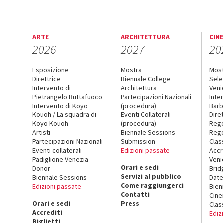
ARTE
ARCHITETTURA
CIN
2026
2027
20
Esposizione
Mostra
Mos
Direttrice
Biennale College
Sele
Intervento di
Architettura
Veni
Pietrangelo Buttafuoco
Partecipazioni Nazionali
Inte
Intervento di Koyo
(procedura)
Barb
Kouoh / La squadra di
Eventi Collaterali
Dire
Koyo Kouoh
(procedura)
Reg
Artisti
Biennale Sessions
Rego
Partecipazioni Nazionali
Submission
Clas
Eventi collaterali
Edizioni passate
Accr
Padiglione Venezia
Veni
Orari e sedi
Donor
Brid
Servizi al pubblico
Biennale Sessions
Date
Come raggiungerci
Edizioni passate
Bien
Contatti
Cin
Orari e sedi
Press
Clas
Accrediti
Ediz
Biglietti