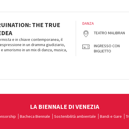
RUINATION: THE TRUE
DANZA
EDEA
TEATRO MALIBRAN
ormista e in chiave contemporanea, il
espressione in un dramma giudiziario,
INGRESSO CON
a e umorismo in un mix di danza, musica,
BIGLIETTO
LA BIENNALE DI VENEZIA
nsorship
Bacheca Biennale
Sostenibilità ambientale
Bandi e Gare
T