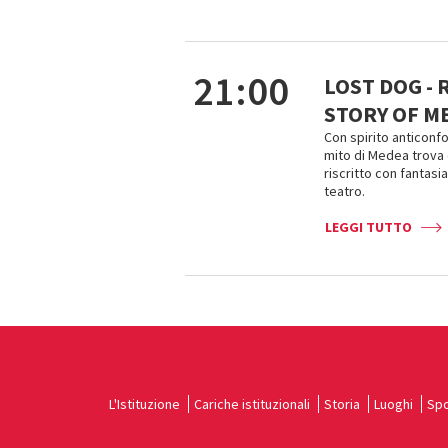
21:00
LOST DOG - 
STORY OF M
Con spirito anticonf
mito di Medea trova 
riscritto con fantasi
teatro.
LEGGI TUTTO
L'Istituzione
Cariche istituzionali
Storia
Luoghi
Spo