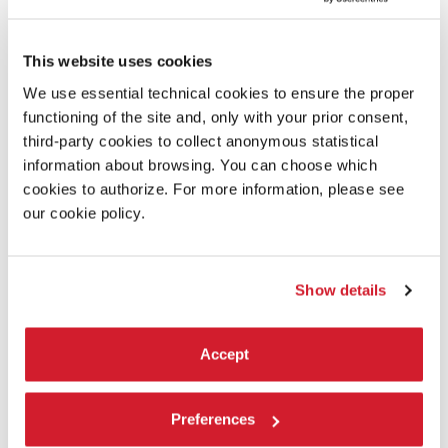
18:00
CRISTINA CAPRIOLI - DEADLOCK
This website uses cookies
Leone d’Oro alla carriera di questa edizione, Cristina Caprioli esprime
We use essential technical cookies to ensure the proper
un’idea di coreografia come “discorso critico in continuo movimento”.
functioning of the site and, only with your prior consent,
Fra i suoi ultimi lavori,
DEADLOCK
è il primo dei suoi quattro spettacoli
in programma.
third-party cookies to collect anonymous statistical
information about browsing. You can choose which
cookies to authorize. For more information, please see
LEGGI TUTTO
our cookie policy.
DANZA
TEATRO ALLE TESE
INGRESSO CON BIGLIETTO
Show details
Accept
Preferences