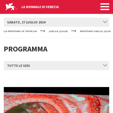
LA BIENNALE DI VENEZIA
BIENNALE DANZA
SABATO, 27 LUGLIO 2024
YOUR
Salta al contenuto principale
ARE
La Biennale di Venezia
Danza (2024)
Biennale Danza 2024
HERE
PROGRAMMA
TUTTE LE SEDI
INVIA