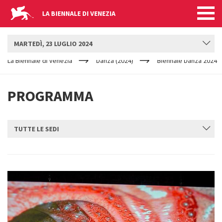
LA BIENNALE DI VENEZIA
BIENNALE DANZA
MARTEDÌ, 23 LUGLIO 2024
YOUR
Salta al contenuto principale
ARE
La Biennale di Venezia
Danza (2024)
Biennale Danza 2024
HERE
PROGRAMMA
TUTTE LE SEDI
INVIA