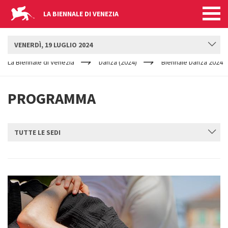
LA BIENNALE DI VENEZIA
BIENNALE DANZA
VENERDÌ, 19 LUGLIO 2024
YOUR
Salta al contenuto principale
ARE
La Biennale di Venezia
Danza (2024)
Biennale Danza 2024
HERE
PROGRAMMA
TUTTE LE SEDI
INVIA