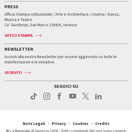
Biglietti
Classici fuori Mostra
Biglietti
Edizioni passate
Biennale College Teatro
PRESS
Mostre Virtuali
FAQ
Edizioni passate
Accrediti
Workshop di critica teatrale
Ufficio Stampa istituzionale / Arte e Architettura / Cinema / Danza,
Fondi e Collezioni
Servizi al pubblico
Servizi al pubblico
Orari e sedi
Leone d’oro alla carriera
Musica e Teatro
Biennale College ASAC
Come raggiungerci
Orari e sedi
Come raggiungerci
Ca’ Giustinian, San Marco 1364/A, Venezia
Biglietti
Leone d’argento
Biennale Channel
Contatti
Biglietti
Contatti
Accrediti
Edizioni passate
UFFICI STAMPA
ASAC DATI
Press
Accrediti
Press
Servizi al pubblico
Storia
FAQ
NEWSLETTER
Come raggiungerci
Orari e sedi
Servizi al pubblico
Iscriviti alla nostra Newsletter per essere aggiornato su tutte le
Contatti
Biglietti
Orari e sedi
Come raggiungerci
manifestazioni e le iniziative.
Press
Servizi al pubblico
News
Contatti
ISCRIVITI
Come raggiungerci
Servizi al pubblico
Press
Contatti
Come raggiungerci
SEGUICI SU
Press
Contatti
Press
Note Legali
Privacy
Cookies
Credits
© La Biennale di Venezia 2026 - Tutti i contenuti del sito sono coperti