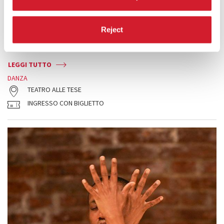
NATURAL ORDER OF THINGS
Un incontro fra danzatori che impiegando schemi di movimento
ripetitivi e ciclici, evoca un’atmosfera ipnotica che altera la nostra
Reject
percezione visiva trasformandola in un paesaggio di entità viventi.
LEGGI TUTTO
DANZA
TEATRO ALLE TESE
INGRESSO CON BIGLIETTO