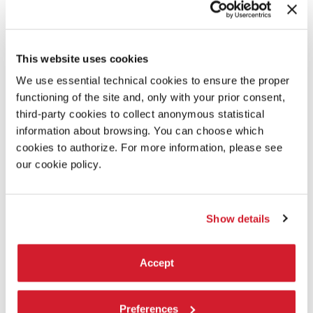
This website uses cookies
We use essential technical cookies to ensure the proper
functioning of the site and, only with your prior consent,
third-party cookies to collect anonymous statistical
information about browsing. You can choose which
cookies to authorize. For more information, please see
our cookie policy.
Show details
Accept
18:00
GN|MC GUY NADER | MARIA CAMPOS -
Preferences