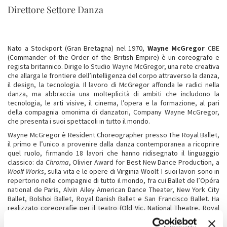
Direttore Settore Danza
Nato a Stockport (Gran Bretagna) nel 1970,
Wayne McGregor
CBE
(Commander of the Order of the British Empire) è un coreografo e
regista britannico. Dirige lo Studio Wayne McGregor, una rete creativa
che allarga le frontiere dell’intelligenza del corpo attraverso la danza,
il design, la tecnologia. Il lavoro di McGregor affonda le radici nella
danza, ma abbraccia una molteplicità di ambiti che includono la
tecnologia, le arti visive, il cinema, l’opera e la formazione, al pari
della compagnia omonima di danzatori, Company Wayne McGregor,
che presenta i suoi spettacoli in tutto il mondo.
Wayne McGregor è Resident Choreographer presso The Royal Ballet,
il primo e l’unico a provenire dalla danza contemporanea a ricoprire
quel ruolo, firmando 18 lavori che hanno ridisegnato il linguaggio
classico: da
Chroma
, Olivier Award for Best New Dance Production, a
Woolf Works
, sulla vita e le opere di Virginia Woolf. I suoi lavori sono in
repertorio nelle compagnie di tutto il mondo, fra cui Ballet de l’Opéra
national de Paris, Alvin Ailey American Dance Theater, New York City
Ballet, Bolshoi Ballet, Royal Danish Ballet e San Francisco Ballet. Ha
realizzato coreografie per il teatro (Old Vic, National Theatre, Royal
Court), l’opera (La Scala/Royal Opera House
Dido and Aeneas, Acis and
Galatea
), il cinema (
Harry Potter and the Goblet of Fire, Sing, Mary