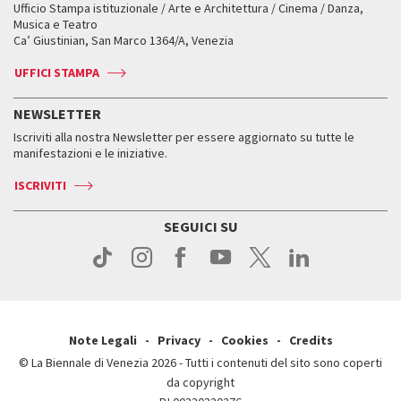
Workshop di critica teatrale
Ufficio Stampa istituzionale / Arte e Architettura / Cinema / Danza,
Fondi e Collezioni
Servizi al pubblico
Servizi al pubblico
Orari e sedi
Leone d’oro alla carriera
Musica e Teatro
Biennale College ASAC
Come raggiungerci
Orari e sedi
Come raggiungerci
Ca’ Giustinian, San Marco 1364/A, Venezia
Biglietti
Leone d’argento
Biennale Channel
Contatti
Biglietti
Contatti
Accrediti
Edizioni passate
UFFICI STAMPA
ASAC DATI
Press
Accrediti
Press
Servizi al pubblico
Storia
FAQ
NEWSLETTER
Come raggiungerci
Orari e sedi
Servizi al pubblico
Iscriviti alla nostra Newsletter per essere aggiornato su tutte le
Contatti
Biglietti
Orari e sedi
Come raggiungerci
manifestazioni e le iniziative.
Press
Servizi al pubblico
News
Contatti
ISCRIVITI
Come raggiungerci
Servizi al pubblico
Press
Contatti
Come raggiungerci
SEGUICI SU
Press
Contatti
Press
Note Legali
Privacy
Cookies
Credits
© La Biennale di Venezia 2026 - Tutti i contenuti del sito sono coperti
da copyright