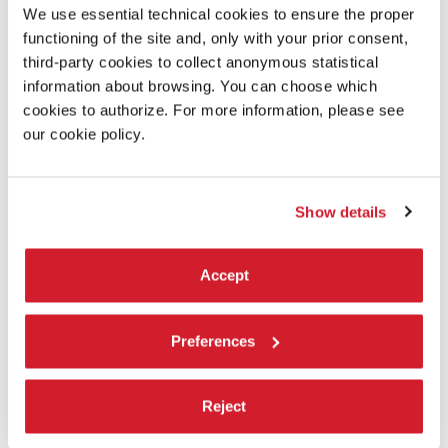
We use essential technical cookies to ensure the proper
functioning of the site and, only with your prior consent,
third-party cookies to collect anonymous statistical
information about browsing. You can choose which
cookies to authorize. For more information, please see
our cookie policy.
Show details
Accept
18:00
Preferences
CRISTINA CAPRIOLI - SILVER
Da soli, insieme, a gruppi, in fila, vestiti d'argento, i danzatori si
riuniscono in un ambiente tranquillo fino a toccare il cuore degli
Reject
spettatori che ascoltano il silenzio, arrendendosi a ciò che vedono.