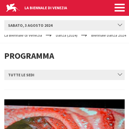
LA BIENNALE DI VENEZIA
BIENNALE DANZA
SABATO, 3 AGOSTO 2024
YOUR
Salta al contenuto principale
ARE
La Biennale di Venezia
Danza (2024)
Biennale Danza 2024
HERE
PROGRAMMA
TUTTE LE SEDI
INVIA