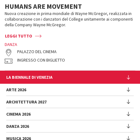
HUMANS ARE MOVEMENT
Nuova creazione in prima mondiale di Wayne McGregor, realizzata in
collaborazione con i danzatori del College unitamente ai componenti
della Company Wayne McGregor.
LEGGI TUTTO
DANZA
PALAZZO DEL CINEMA
INGRESSO CON BIGLIETTO
LA BIENNALE DI VENEZIA
L'Istituzione
ARTE 2026
Cariche istituzionali
ARCHITETTURA 2027
Esposizione
Storia
Direttrice
Luoghi
CINEMA 2026
Mostra
Intervento di Pietrangelo Buttafuoco
Sponsorship
Biennale College Architettura
DANZA 2026
Intervento di Koyo Kouoh / La squadra di Koyo Kouoh
Mostra
Bacheca Biennale
Partecipazioni Nazionali (procedura)
Artisti
Selezione ufficiale
Sostenibilità ambientale
MUSICA 2026
Eventi Collaterali (procedura)
Festival