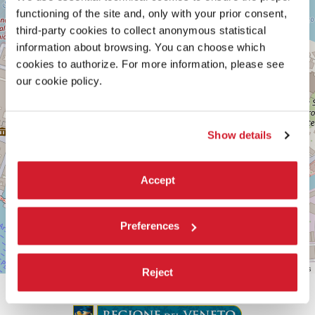
SESTIERE
functioning of the site and, only with your prior consent,
CASTELLO
third-party cookies to collect anonymous statistical
CAMPO
DELLA
information about browsing. You can choose which
TANA
cookies to authorize. For more information, please see
2169/F
our cookie policy.
30122
VENEZIA
TEL.
0415218711
info@labiennale.org
Show details
SCOPRI LA SEDE
Accept
Vedi
su
Google
Preferences
Maps
Leaflet
| ©
OpenStreetMap
contributors
Reject