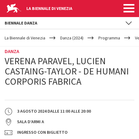
LA BIENNALE DI VENEZIA
BIENNALE DANZA
YOUR
Salta al contenuto principale
ARE
La Biennale di Venezia
Danza (2024)
Programma
Ve
HERE
DANZA
VERENA PARAVEL, LUCIEN
CASTAING-TAYLOR - DE HUMANI
CORPORIS FABRICA
3 AGOSTO 2024
DALLE
11:00
ALLE
20:00
SALA D’ARMI A
INGRESSO CON BIGLIETTO