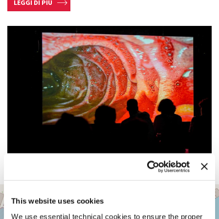
LEGGI DI PIÙ
SALA
+
D’ARMI
This website uses cookies
A
−
We use essential technical cookies to ensure the proper