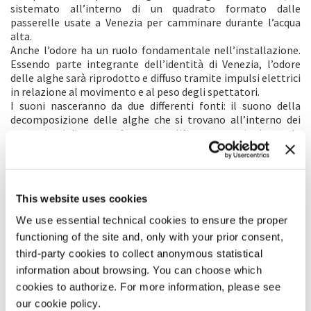
sistemato all’interno di un quadrato formato dalle
passerelle usate a Venezia per camminare durante l’acqua
alta.
Anche l’odore ha un ruolo fondamentale nell’installazione.
Essendo parte integrante dell’identità di Venezia, l’odore
delle alghe sarà riprodotto e diffuso tramite impulsi elettrici
in relazione al movimento e al peso degli spettatori.
I suoni nasceranno da due differenti fonti: il suono della
decomposizione delle alghe che si trovano all’interno dei
contenitori di acqua e fango, amplificato e manipolato e le
registrazioni subacquee delle barche che transitano sul
Canal Grande.
La rappresentazione si svilupperà seguendo una
compressione temporanea corrispondente all’equazione:
This website uses cookies
0’ : 20’ = 2023 : 2100
We use essential technical cookies to ensure the proper
functioning of the site and, only with your prior consent,
RESEARCH ARTICLE
third-party cookies to collect anonymous statistical
Invasion of alien macroalgae in the Venice Lagoon, a
information about browsing. You can choose which
pest or a resource?
cookies to authorize. For more information, please see
Adriano Sfriso
(Department of Environmental Sciences,
Informatics & Statistics, Ca’ Foscari University
),
our cookie policy.