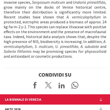
invasive species,
Sargassum muticum
and
Undaria pinnatifida
,
grow mainly on the docks of Venice historical centre,
therefore their distribution is significantly more limited.
Recent studies have shown that
A. vermiculophyllum
in
protected, eutrophic areas produced a biomass of approx. 24
kg fw m-2 y-1. This species can replace Ulvaceae with positive
effects on the environment and the presence of macrofaunal
taxa. Indeed, historical data analysis shows that, despite the
high presence of NIS, biodiversity is increasing. In addition
, A.
vermiculophyllum, S. muticum, U. pinnatifida, A. subulata
and
Solieria filiformis
may be promising species for phycocolloid
and antioxidant or cosmetic productions.
CONDIVIDI SU
LA BIENNALE DI VENEZIA
L'Istituzione
ARTE 2026