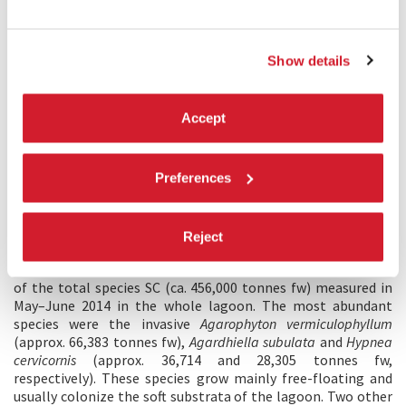
Alessandro Buosi, Marion Adelheid Wolf and Andrea Augusto
Sfriso
(Department of Chemical and Pharmaceutical Sciences,
University of Ferrara)
e-mails: sfrisoad@unive.it (AS), alessandro.buosi@unive.it
Show details
(AB), marion.wolf@unive.it (MAW), asfriso@hotmail.it (AAS)
Abstract
Accept
Alien macroalgae, mostly invasive species, are a constant
concern for coastal areas, especially in the northern Adriatic
Sea where several taxa have colonized the main transitional
environments. A revision of the alien macroalgae in the
Preferences
Venice Lagoon shows that, currently, the number of valid
non-indigenous species (NIS) is 29, and this number is
growing steadily. On the basis of numerous surveys carried
Reject
out in the last decade the total alien standing crop (SC) was
estimated to be ca. 146,534 tonnes fresh weight (fw), i.e. 32%
of the total species SC (ca. 456,000 tonnes fw) measured in
May–June 2014 in the whole lagoon. The most abundant
species were the invasive
Agarophyton vermiculophyllum
(approx. 66,383 tonnes fw),
Agardhiella subulata
and
Hypnea
cervicornis
(approx. 36,714 and 28,305 tonnes fw,
respectively). These species grow mainly free-floating and
usually colonize the soft substrata of the lagoon. Two other