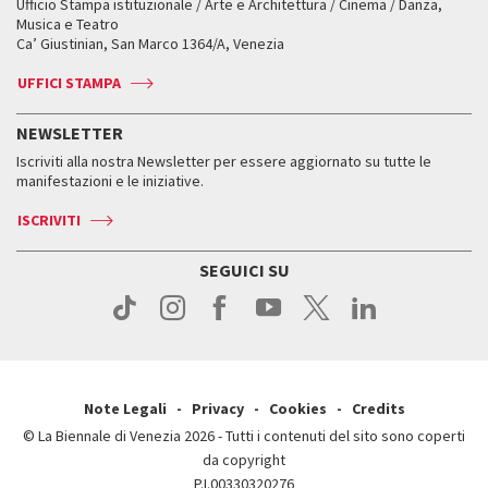
Ufficio Stampa istituzionale / Arte e Architettura / Cinema / Danza,
Fondi e Collezioni
Servizi al pubblico
Servizi al pubblico
Orari e sedi
Leone d’oro alla carriera
Musica e Teatro
Biennale College ASAC
Come raggiungerci
Orari e sedi
Come raggiungerci
Ca’ Giustinian, San Marco 1364/A, Venezia
Biglietti
Leone d’argento
Biennale Channel
Contatti
Biglietti
Contatti
Accrediti
Edizioni passate
UFFICI STAMPA
ASAC DATI
Press
Accrediti
Press
Servizi al pubblico
Storia
FAQ
NEWSLETTER
Come raggiungerci
Orari e sedi
Servizi al pubblico
Iscriviti alla nostra Newsletter per essere aggiornato su tutte le
Contatti
Biglietti
Orari e sedi
Come raggiungerci
manifestazioni e le iniziative.
Press
Servizi al pubblico
News
Contatti
ISCRIVITI
Come raggiungerci
Servizi al pubblico
Press
Contatti
Come raggiungerci
SEGUICI SU
Press
Contatti
Press
Note Legali
Privacy
Cookies
Credits
© La Biennale di Venezia 2026 - Tutti i contenuti del sito sono coperti
da copyright
P.I.00330320276