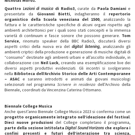
Nicholas Moroz
.
Quattro
Lezioni di musica
di Radio3
, curate da
Paola Damiani
e
presentate da
Giovanni Bietti
, indagheranno il
repertorio
organistico della Scuola veneziana del 1500
, analizzando la
fattura e le caratteristiche specifiche di alcuni organi rispetto agli
ambienti architettonici per i quali sono stati concepiti e la immensa
varietà di continuum e fasce sonore che possono generare.
Tom
Service
, rinomato speaker della BBC Radio3, discuterà diversi
aspetti critici della nuova era del
digital listening
, analizzando gli
ambienti criptici della produzione e generazione di musiche digitali di
“consumo” destinate agli ambienti urbani e all’ascolto individuale, in
collaborazione con
Neil Luck
, creando una esemplificazione live dei
diversi aspetti produttivi evidenziati. Gli incontri si svolgeranno
nella
Biblioteca dell’Archivio Storico delle Arti Contemporanee
– ASAC
e saranno introdotti e animati dai giovani musicologi
selezionati nel programma
Scrivere in residenza
dell’Archivio della
Biennale, coordinati da Vincenzina Caterina Ottomano.
Biennale College Musica
Anche quest’anno Biennale College Musica 2023 si conferma come un
progetto organicamente integrato nell’ideazione del festival
.
Dieci nuove produzioni
del College completano il programma,
parte della sezione intitolata
Digital Sound Horizons
che esplora i
confini presenti e futuri dell’interazione tra scienza,