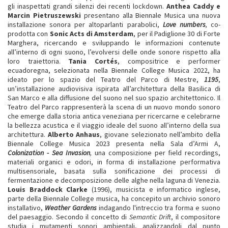
gli inaspettati grandi silenzi dei recenti lockdown.
Anthea Caddy e
Marcin Pietruszewski
presentano alla Biennale Musica una nuova
installazione sonora per altoparlanti parabolici,
Love numbers
,
co-
prodotta con
Sonic Acts di Amsterdam
, per il Padiglione 30 di Forte
Marghera, ricercando e sviluppando le informazioni contenute
all’interno di ogni suono, l’evolversi delle onde sonore rispetto alla
loro traiettoria.
Tania Cortés
, compositrice e performer
ecuadoregna, selezionata nella Biennale College Musica 2022, ha
ideato per lo spazio del Teatro del Parco di Mestre,
1195
,
un’installazione audiovisiva ispirata all’architettura della Basilica di
San Marco e alla diffusione del suono nel suo spazio architettonico. Il
Teatro del Parco rappresenterà la scena di un nuovo mondo sonoro
che emerge dalla storia antica veneziana per ricercarne e celebrarne
la bellezza acustica e il viaggio ideale del suono all’interno della sua
architettura.
Alberto Anhaus
, giovane selezionato nell’ambito della
Biennale College Musica 2023 presenta nella Sala d’Armi A,
Colonization - Sea Invasion
,
una composizione per field recordings,
materiali organici e odori, in forma di installazione performativa
multisensoriale, basata sulla sonificazione dei processi di
fermentazione e decomposizione delle alghe nella laguna di Venezia.
Louis Braddock Clarke
(1996), musicista e informatico inglese,
parte della Biennale College musica, ha concepito un archivio sonoro
installativo,
Weather Gardens
indagando l'intreccio tra forma e suono
del paesaggio. Secondo il concetto di
Semantic Drift
, il compositore
studia i mutamenti sonori ambientali, analizzandoli dal punto