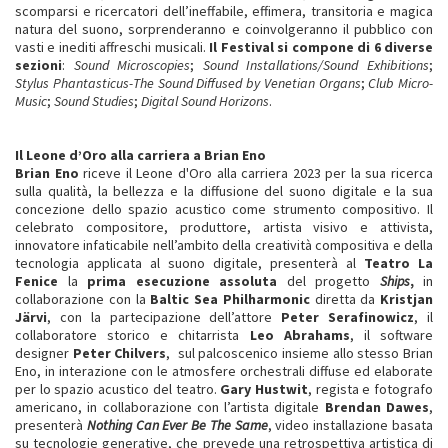
scomparsi e ricercatori dell’ineffabile, effimera, transitoria e magica
natura del suono, sorprenderanno e coinvolgeranno il pubblico con
vasti e inediti affreschi musicali.
Il Festival si compone di 6 diverse
sezioni
:
Sound Microscopies
;
Sound Installations/Sound Exhibitions
;
Stylus Phantasticus-The Sound Diffused by Venetian Organs
;
Club Micro-
Music
;
Sound Studies
;
Digital Sound Horizons
.
Il Leone d’Oro alla carriera a Brian Eno
Brian Eno
riceve il Leone d'Oro alla carriera 2023 per la sua ricerca
sulla qualità, la bellezza e la diffusione del suono digitale e la sua
concezione dello spazio acustico come strumento compositivo. Il
celebrato compositore, produttore, artista visivo e attivista,
innovatore infaticabile nell’ambito della creatività compositiva e della
tecnologia applicata al suono digitale, presenterà al
Teatro La
Fenice
la
prima esecuzione assoluta
del progetto
Ships
,
in
collaborazione con la
Baltic Sea Philharmonic
diretta da
Kristjan
Järvi
, con la partecipazione dell’attore
Peter Serafinowicz
, il
collaboratore storico e chitarrista
Leo Abrahams
, il software
designer
Peter Chilvers
, sul palcoscenico insieme allo stesso Brian
Eno, in interazione con le atmosfere orchestrali diffuse ed elaborate
per lo spazio acustico del teatro.
Gary Hustwit
, regista e fotografo
americano, in collaborazione con l’artista digitale
Brendan Dawes
,
presenterà
Nothing Can Ever Be The Same
, video installazione basata
su tecnologie generative, che prevede una retrospettiva artistica di