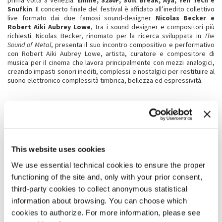
prima volta a Venezia:
Emme, S280F, Soft Break, Aya, Yen Tech e
Snufkin
. Il concerto finale del festival è affidato all’inedito collettivo
live formato dai due famosi sound-designer
Nicolas Becker e
Robert Aiki Aubrey Lowe
, tra i sound designer e compositori più
richiesti. Nicolas Becker, rinomato per la ricerca sviluppata in
The
Sound of Metal
, presenta il suo incontro compositivo e performativo
con Robert Aiki Aubrey Lowe, artista, curatore e compositore di
musica per il cinema che lavora principalmente con mezzi analogici,
creando impasti sonori inediti, complessi e nostalgici per restituire al
suono elettronico complessità timbrica, bellezza ed espressività.
Stylus Phantasticus - The Sound diffused by Venetian Organs
Wolfgang Mitterer, Kali Malone, John Zorn, Andrea Marcon e
Luca Scandali
sono i cinque organisti che si esibiranno nella
Basilica
di San Pietro in Castello
, nelle
Chiese di San Salvador e San
Trovaso
e nella
Sala dei concerti del Conservatorio Benedetto
This website uses cookies
Marcello
, mettendo in luce gli
organi creati a Venezia da Gaetano
Callido, Pietro Nacchini, Franz Zanin e Jürgen e Hendrik Ahrend
,
We use essential technical cookies to ensure the proper
come strumenti ideati per diffondere e amplificare il suono nello
functioning of the site and, only with your prior consent,
spazio architettonico specifico di ogni chiesa e di ogni sala. I
programmi
dei cinque concerti sono
ispirati al repertorio
third-party cookies to collect anonymous statistical
cinquecentesco della Scuola di San Marco e alla definizione di
information about browsing. You can choose which
stylus phantasticus
, coniata da Johann Mattheson per descrivere la
cookies to authorize. For more information, please see
complessità della scrittura polifonica organistica. L’organo quale