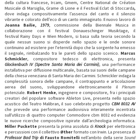
della cultura francese, Ircam, Gmem, Centre National de Création
Musicale di Marsiglia, Grame di Lione e il Festival Eclat di Stoccarda
,
dove indaga compositivamente l’assenza del canto e il silenzio
vibrante e colorato dell’eco di un canto immaginato. Il nuovo lavoro di
Joanna Bailie,
1979
, commissione della Biennale Musica in
collaborazione con il festival Donaueschinger Musiktage, il
festival Rainy Days e Wien Modern, si basa sulla teoria secondo la
quale nessun suono si disperde nello spazio e le onde sonore
continuino ad esistere per l'eternità dopo che la sorgente ha emesso
il segnale, rimbalzando tra le pareti dello spazio scenico.
Marcus
Schmickler
, compositore tedesco di elettronica, presenta
Glockenbuch IV (Spectre Santa Maria dei Carmini)
, una performance
installativa per diffusione multicanale, basata sui suoni delle campane
della chiesa veneziana di Santa Maria dei Carmini. Schmickler indaga la
complessità sonora delle campane, il contrappunto e articolazione
aerea del suono, sviluppandone elettronicamente il
Plenum
potenziale.
Robert Henke
, ingegnere e compositore, fra i principali
creatori del popolare software Ableton Live, presenta nello spazio
acustico del Teatro Malibran, il suo celebrato progetto
CBM 8032 AV
che prevede una performance audiovisiva interamente incentrata
sull'utilizzo di quattro computer Commodore cbm 8032 ed evidenzia
le nuove ricerche compositive ispirate dall’archeologia informatica.
Miller Puckette
presenta la prima assoluta di
Knock
per elettronica
e percussioni con il collettivo
Øther
formato con Irwin. La presenza di
Professor Bad Trip
di Fausto Romitelli
nell’ambito della serie
Sound