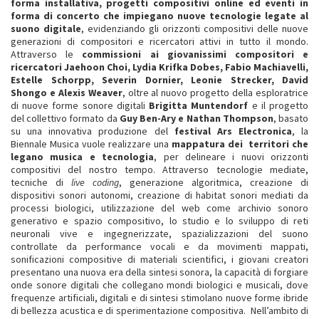
forma installativa, progetti compositivi online ed eventi in
forma di concerto che impiegano nuove tecnologie legate al
suono digitale
, evidenziando gli orizzonti compositivi delle nuove
generazioni di compositori e ricercatori attivi in tutto il mondo.
Attraverso le
commissioni ai giovanissimi compositori e
ricercatori Jaehoon Choi, Lydia Krifka Dobes, Fabio Machiavelli,
Estelle Schorpp, Severin Dornier, Leonie Strecker, David
Shongo e Alexis Weaver
, oltre al nuovo progetto della esploratrice
di nuove forme sonore digitali
Brigitta Muntendorf
e il progetto
del collettivo formato da
Guy Ben-Ary e Nathan Thompson
, basato
su una innovativa produzione del
festival Ars Electronica
, la
Biennale Musica vuole realizzare una
mappatura dei territori che
legano musica e tecnologia
, per delineare i nuovi orizzonti
compositivi del nostro tempo. Attraverso tecnologie mediate,
tecniche di
live coding
, generazione algoritmica, creazione di
dispositivi sonori autonomi, creazione di habitat sonori mediati da
processi biologici, utilizzazione del web come archivio sonoro
generativo e spazio compositivo, lo studio e lo sviluppo di reti
neuronali vive e ingegnerizzate, spazializzazioni del suono
controllate da performance vocali e da movimenti mappati,
sonificazioni compositive di materiali scientifici, i giovani creatori
presentano una nuova era della sintesi sonora, la capacità di forgiare
onde sonore digitali che collegano mondi biologici e musicali, dove
frequenze artificiali, digitali e di sintesi stimolano nuove forme ibride
di bellezza acustica e di sperimentazione compositiva. Nell’ambito di