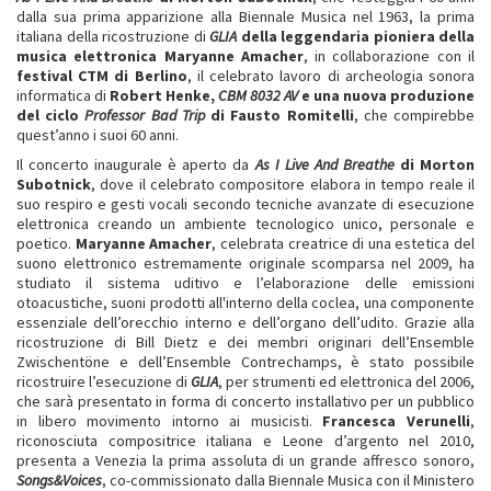
dalla sua prima apparizione alla Biennale Musica nel 1963, la prima
italiana della ricostruzione di
GLIA
della leggendaria pioniera della
musica elettronica Maryanne Amacher
, in collaborazione con il
festival CTM di Berlino
, il celebrato lavoro di archeologia sonora
informatica di
Robert Henke,
CBM 8032 AV
e una nuova produzione
del ciclo
Professor Bad Trip
di Fausto Romitelli
, che compirebbe
quest’anno i suoi 60 anni.
Il concerto inaugurale è aperto da
As I Live And Breathe
di Morton
Subotnick
, dove il celebrato compositore elabora in tempo reale il
suo respiro e gesti vocali secondo tecniche avanzate di esecuzione
elettronica creando un ambiente tecnologico unico, personale e
poetico.
Maryanne Amacher
, celebrata creatrice di una estetica del
suono elettronico estremamente originale scomparsa nel 2009, ha
studiato il sistema uditivo e l’elaborazione delle emissioni
otoacustiche, suoni prodotti all'interno della coclea, una componente
essenziale dell’orecchio interno e dell’organo dell’udito. Grazie alla
ricostruzione di Bill Dietz e dei membri originari dell’Ensemble
Zwischentöne e dell’Ensemble Contrechamps, è stato possibile
ricostruire l’esecuzione di
GLIA
, per strumenti ed elettronica del 2006,
che sarà presentato in forma di concerto installativo per un pubblico
in libero movimento intorno ai musicisti.
Francesca Verunelli
,
riconosciuta compositrice italiana e Leone d’argento nel 2010,
presenta a Venezia la prima assoluta di un grande affresco sonoro,
Songs&Voices
, co-commissionato dalla Biennale Musica con il Ministero