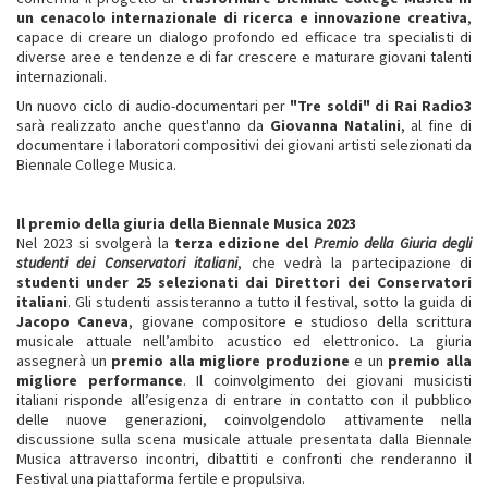
un cenacolo internazionale di ricerca e innovazione creativa
,
capace di creare un dialogo profondo ed efficace tra specialisti di
diverse aree e tendenze e di far crescere e maturare giovani talenti
internazionali.
Un nuovo ciclo di audio-documentari per
"Tre soldi" di Rai Radio3
sarà realizzato anche quest'anno da
Giovanna Natalini
, al fine di
documentare i laboratori compositivi dei giovani artisti selezionati da
Biennale College Musica.
Il premio della giuria della Biennale Musica 2023
Nel 2023 si svolgerà la
terza edizione del
Premio della Giuria degli
studenti dei Conservatori italiani
, che vedrà la partecipazione di
studenti under 25 selezionati dai Direttori dei Conservatori
italiani
. Gli studenti assisteranno a tutto il festival, sotto la guida di
Jacopo Caneva
, giovane compositore e studioso della scrittura
musicale attuale nell’ambito acustico ed elettronico. La giuria
assegnerà un
premio alla migliore produzione
e un
premio alla
migliore performance
. Il coinvolgimento dei giovani musicisti
italiani risponde all’esigenza di entrare in contatto con il pubblico
delle nuove generazioni, coinvolgendolo attivamente nella
discussione sulla scena musicale attuale presentata dalla Biennale
Musica attraverso incontri, dibattiti e confronti che renderanno il
Festival una piattaforma fertile e propulsiva.