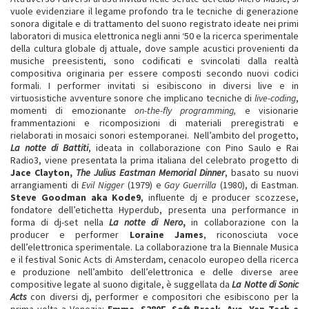
vuole evidenziare il legame profondo tra le tecniche di generazione
sonora digitale e di trattamento del suono registrato ideate nei primi
laboratori di musica elettronica negli anni ‘50 e la ricerca sperimentale
della cultura globale dj attuale, dove sample acustici provenienti da
musiche preesistenti, sono codificati e svincolati dalla realtà
compositiva originaria per essere composti secondo nuovi codici
formali. I performer invitati si esibiscono in diversi live e in
virtuosistiche avventure sonore che implicano tecniche di
live-coding
,
momenti di emozionante
on-the-fly programming,
e visionarie
frammentazioni e ricomposizioni di materiali preregistrati e
rielaborati in mosaici sonori estemporanei. Nell’ambito del progetto,
La notte di Battiti
, ideata in collaborazione con Pino Saulo e Rai
Radio3, viene presentata la prima italiana del celebrato progetto di
Jace Clayton,
The Julius Eastman Memorial Dinner
, basato su nuovi
arrangiamenti di
Evil Nigger
(1979) e
Gay Guerrilla
(1980), di Eastman.
Steve Goodman aka Kode9
, influente dj e producer scozzese,
fondatore dell’etichetta Hyperdub, presenta una performance in
forma di dj-set nella
La notte di Nero
,
in collaborazione con la
producer e performer
Loraine James
, riconosciuta voce
dell’elettronica sperimentale. La collaborazione tra la Biennale Musica
e il festival Sonic Acts di Amsterdam, cenacolo europeo della ricerca
e produzione nell’ambito dell’elettronica e delle diverse aree
compositive legate al suono digitale, è suggellata da
La Notte di Sonic
Acts
con diversi dj, performer e compositori che esibiscono per la