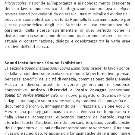
Microscopies
, risponde all’importanza e al riconoscimento crescente
del suo lavoro pionieristico di integrazione compositiva di
objets
trouvés
sonori provenienti da diverse culture musicali ed evidenzia il
peculiare suono elettrico creato da Romitelli, la sua ammirazione per
il rock psichedelico degli anni Settanta e l’uso compositivo dei
parametri della ricerca sperimentale di quel periodo come la
distorsione o la saturazione del suono, quali premesse per la ricerca
attuale di contaminazione, dialogo e coesistenza tra le varie aree
creative dell’elettronica.
Sound Installations / Sound Exhibitions
La sezione
Sound Installations/Sound Exhibitions
presenta lavori sonori
installativi con diverse articolazioni e modalità performative, pensati
per spazi specifici della città di Venezia, commissionati della Biennale
Musica a diversi artisti di diverse generazioni e tendenze
compositive.
Andrea Liberovici e Paolo Zavagna
presentano
Sound Of Venice Number Two
, un nuovo progetto di Soundwalk che
indaga il paesaggio sonoro veneziano, ispirandosi all’iconografia e ai
documenti d’archivio, immaginando per il Piazzale Divisione Acqui di
Mestre una passeggiata acustica nella Venezia contemporanea e
nella Venezia scomparsa, evocando canzoni da battello, regate
storiche, fuochi d’artificio, corride con cani, tori, buoi, cavalli, tipiche
del Cinquecento e i suoni della contemporaneità veneziana, il turismo
invasivo e rumoroso, le apparizioni fantasmatiche delle grandi navi e