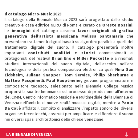
Il catalogo Micro-Music 2023
Il catalogo della Biennale Musica 2023 sarà progettato dallo studio
creativo e casa editrice NERO di Roma e curato da
Oreste Bossini
.
Le
immagini
del catalogo saranno
lavori originali di grafica
generativa dell’artista messicana Melissa Santamaria
che
presentano trattamenti digitali basati su algoritmi paralleli a quelli del
trattamento digitale del suono. Il catalogo presenterà inoltre
importanti
contributi analitici e storici
commissionati ai
protagonisti del festival
Brian Eno e Miller Puckette
e a rinomati
studiosi internazionali del suono digitale, dell’ascolto nell’era
tecnologica e della pratica compositiva elettronica quali
Nina Sun
Eidsheim
,
Juliana Snapper
,
Tom Service
,
Philip Sherburne
e
Matteo Pasquinelli
.
Paul Hauptmeier
, giovane programmatore e
compositore tedesco, selezionato nella Biennale College Musica
proporrà la sua testimonianza sul processo di produzione all’interno
del CIMM, Centro Informatico Musicale e Multimediale della Biennale di
Venezia nell’ambito di nuove realtà musicali digitali, mentre a
Paolo
Da Col
è affidato il compito di analizzare l’impatto sonoro dei diversi
organi settecenteschi, costruiti per amplificare e diffondere il suono
nei diversi spazi architettonici delle chiese veneziane.
LA BIENNALE DI VENEZIA