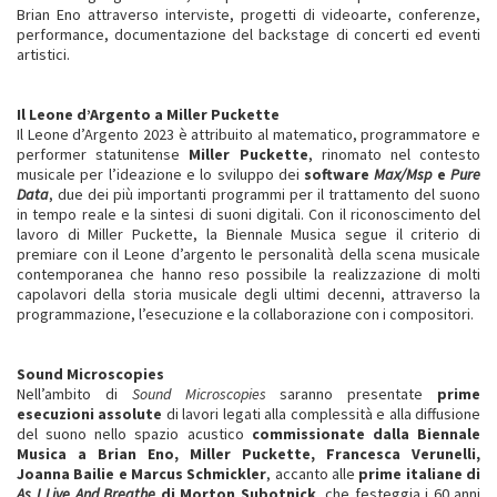
Brian Eno attraverso interviste, progetti di videoarte, conferenze,
performance, documentazione del backstage di concerti ed eventi
artistici.
Il Leone d’Argento a Miller Puckette
Il Leone d’Argento 2023 è attribuito al matematico, programmatore e
performer statunitense
Miller Puckette
, rinomato nel contesto
musicale per l’ideazione e lo sviluppo dei
software
Max/Msp
e
Pure
Data
, due dei più importanti programmi per il trattamento del suono
in tempo reale e la sintesi di suoni digitali. Con il riconoscimento del
lavoro di Miller Puckette, la Biennale Musica segue il criterio di
premiare con il Leone d’argento le personalità della scena musicale
contemporanea che hanno reso possibile la realizzazione di molti
capolavori della storia musicale degli ultimi decenni, attraverso la
programmazione, l’esecuzione e la collaborazione con i compositori.
Sound Microscopies
Nell’ambito di
Sound Microscopies
saranno presentate
prime
esecuzioni assolute
di lavori legati alla complessità e alla diffusione
del suono nello spazio acustico
commissionate dalla Biennale
Musica a Brian Eno, Miller Puckette, Francesca Verunelli,
Joanna Bailie e Marcus Schmickler
, accanto alle
prime italiane di
As I Live And Breathe
di Morton Subotnick
, che festeggia i 60 anni