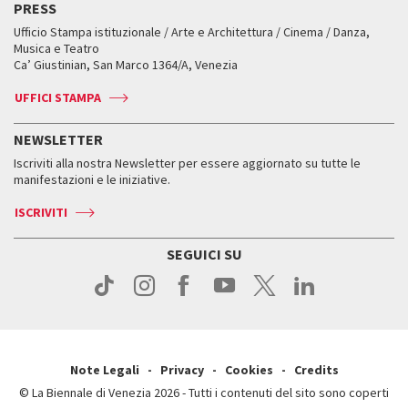
Edizioni passate
Biennale College Teatro
PRESS
Mostre Virtuali
FAQ
Edizioni passate
Accrediti
Workshop di critica teatrale
Ufficio Stampa istituzionale / Arte e Architettura / Cinema / Danza,
Fondi e Collezioni
Servizi al pubblico
Servizi al pubblico
Orari e sedi
Leone d’oro alla carriera
Musica e Teatro
Biennale College ASAC
Come raggiungerci
Orari e sedi
Come raggiungerci
Ca’ Giustinian, San Marco 1364/A, Venezia
Biglietti
Leone d’argento
Biennale Channel
Contatti
Biglietti
Contatti
Accrediti
Edizioni passate
UFFICI STAMPA
ASAC DATI
Press
Accrediti
Press
Servizi al pubblico
Storia
FAQ
NEWSLETTER
Come raggiungerci
Orari e sedi
Servizi al pubblico
Iscriviti alla nostra Newsletter per essere aggiornato su tutte le
Contatti
Biglietti
Orari e sedi
Come raggiungerci
manifestazioni e le iniziative.
Press
Servizi al pubblico
News
Contatti
ISCRIVITI
Come raggiungerci
Servizi al pubblico
Press
Contatti
Come raggiungerci
SEGUICI SU
Press
Contatti
Press
Note Legali
Privacy
Cookies
Credits
© La Biennale di Venezia 2026 - Tutti i contenuti del sito sono coperti