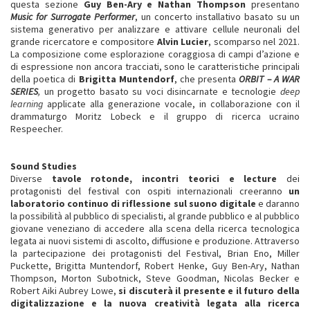
questa sezione
Guy Ben-Ary e Nathan Thompson
presentano
Music for Surrogate Performer
, un concerto installativo basato su un
sistema generativo per analizzare e attivare cellule neuronali del
grande ricercatore e compositore
Alvin Lucier
, scomparso nel 2021.
La composizione come esplorazione coraggiosa di campi d’azione e
di espressione non ancora tracciati, sono le caratteristiche principali
della poetica di
Brigitta Muntendorf
, che presenta
ORBIT – A WAR
SERIES
,
un progetto basato su voci disincarnate e tecnologie
deep
learning
applicate alla generazione vocale, in collaborazione con il
drammaturgo Moritz Lobeck e il gruppo di ricerca ucraino
Respeecher.
Sound Studies
Diverse
tavole rotonde, incontri teorici e lecture
dei
protagonisti del festival con ospiti internazionali creeranno
un
laboratorio continuo di riflessione sul suono digitale
e daranno
la possibilità al pubblico di specialisti, al grande pubblico e al pubblico
giovane veneziano di accedere alla scena della ricerca tecnologica
legata ai nuovi sistemi di ascolto, diffusione e produzione. Attraverso
la partecipazione dei protagonisti del Festival, Brian Eno, Miller
Puckette, Brigitta Muntendorf, Robert Henke, Guy Ben-Ary, Nathan
Thompson, Morton Subotnick, Steve Goodman, Nicolas Becker e
Robert Aiki Aubrey Lowe,
si discuterà il presente e il futuro della
digitalizzazione e la nuova creatività legata alla ricerca