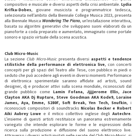
compositivo e musicale e diversi aspetti della crisi ambientale.
Lydia
Krifka-Dobes
, giovane musicista e programmatrice tedesca,
selezionata nell’ambito della Biennale College Musica 2023, presenta
alla Biennale Musica
Wandering The Piano
, un'installazione interattiva,
basata su algoritmi generativi che sviluppano suoni elaborati da un
pianoforte a coda preparato e aumentato, immaginato come portale
sonoro e spazio virtuale della scena acustica.
Club Micro-Music
La sezione
Club Micro-Music
presenta diversi
aspetti e tendenze
stilistiche della performance di elettronica live
, con concerti
concepiti per gli spazi del Teatro alle Tese, con pubblico in piedi o
seduto che può accedere agli eventi in diversi momenti. Performance
di elettronica sperimentale saranno affidate ad artisti, sound
designer, dj e producer attivi sulla scena mondiale, riconosciuti dal
grande pubblico come
Lamin Fofana, Jjjjjerome Ellis, Jace
Clayton AKA Dj Rupture, Steve Goodman AKA Kode9, Loraine
James, Aya, Emme, S280F, Soft Break, Yen Tech, Snufkin
, i
riconosciuti compositori di soundtracks
Nicolas Becker e Robert
Aiki Aubrey Lowe
e il mitico collettivo inglese degli
Autechre
.
L’insieme di questi artisti restituisce un panorama estremamente
variegato che intende esplorare le forme e le espressioni della
ricerca sulla produzione e diffusione del suono elettronico live.
Attraverso i diversi artisti invitati nelle serate del Club Micro-Music, si