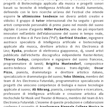
progetti di Biotecnologia applicata alla musica e progetti sonori
basati su tecniche di Intelligenza Artificiale e Realtà Aumentata,
definendo con le loro ricerche un’area del Festival che intende
esporre
le ultimissime tendenze
nei diversi ambiti creativi e
stilistici. Il gruppo di
tutor
internazionali che ha seguito i giovani
artisti comprende personalità di primo piano nel mondo del suono
digitale: il Leone d’argento
Miller Puckette
, uno dei più importanti
innovatori nell’ambito dell’elaborazione del suono in tempo reale,
creatore di Max e di Pure Data ("Pd");
Gerfried Stocker
, ingegnere
austriaco specialista di Intelligenza artificiale e biotecnologie
applicate alla musica, direttore artistico di Ars Electronica di
Linz;
Kyoka
, producer di elettronica giapponese, dj, sound artist
pubblicata dall’etichetta discografica indipendente Raster-Noton;
Thierry Coduys
, compositore e ingegnere del suono francese,
programmatore di IanniX;
Brigitta Muntendorf
, compositrice
austro-tedesca ideatrice di musica trans-digitale;
Oscar
Pizzo
, pianista, drammaturgo e direttore artistico italiano,
specializzato in drammaturgia del suono;
Yoko Shimizu
, membro del
team di Ars Electronica Futurelab, programmatrice specializzata in
progetti che uniscono competenze di biologia e nuove tecnologie
applicate al suono;
Ali Nikrang
, pianista, compositore e ricercatore,
professore di Intelligenza artificiale e creazione artistica alla
Hochschule für Musik und Theater di Monaco, membro del team di Ars
Electronica Futurelab. L’insieme di queste produzioni e collaborazioni
conferma il progetto di
trasformare Biennale College Musica in