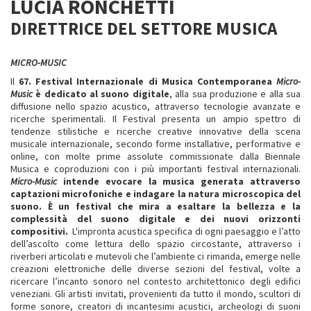
LUCIA RONCHETTI
DIRETTRICE DEL SETTORE MUSICA
MICRO-MUSIC
Il
67. Festival Internazionale di Musica Contemporanea
Micro-
Music
è dedicato al suono digitale
, alla sua produzione e alla sua
diffusione nello spazio acustico, attraverso tecnologie avanzate e
ricerche sperimentali. Il Festival presenta un ampio spettro di
tendenze stilistiche e ricerche creative innovative della scena
musicale internazionale, secondo forme installative, performative e
online, con molte prime assolute commissionate dalla Biennale
Musica e coproduzioni con i più importanti festival internazionali.
Micro-Music
intende evocare la musica generata attraverso
captazioni microfoniche e indagare la natura microscopica del
suono. È un festival che mira a esaltare la bellezza e la
complessità del suono digitale e dei nuovi orizzonti
compositivi.
L'impronta acustica specifica di ogni paesaggio e l’atto
dell’ascolto come lettura dello spazio circostante, attraverso i
riverberi articolati e mutevoli che l’ambiente ci rimanda, emerge nelle
creazioni elettroniche delle diverse sezioni del festival, volte a
ricercare l’incanto sonoro nel contesto architettonico degli edifici
veneziani. Gli artisti invitati, provenienti da tutto il mondo, scultori di
forme sonore, creatori di incantesimi acustici, archeologi di suoni