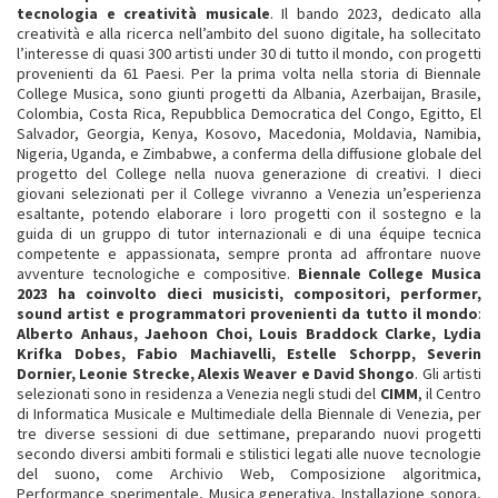
tecnologia e creatività musicale
. Il bando 2023, dedicato alla
creatività e alla ricerca nell’ambito del suono digitale, ha sollecitato
l’interesse di quasi 300 artisti under 30 di tutto il mondo, con progetti
provenienti da 61 Paesi. Per la prima volta nella storia di Biennale
College Musica, sono giunti progetti da Albania, Azerbaijan, Brasile,
Colombia, Costa Rica, Repubblica Democratica del Congo, Egitto, El
Salvador, Georgia, Kenya, Kosovo, Macedonia, Moldavia, Namibia,
Nigeria, Uganda, e Zimbabwe, a conferma della diffusione globale del
progetto del College nella nuova generazione di creativi. I dieci
giovani selezionati per il College vivranno a Venezia un’esperienza
esaltante, potendo elaborare i loro progetti con il sostegno e la
guida di un gruppo di tutor internazionali e di una équipe tecnica
competente e appassionata, sempre pronta ad affrontare nuove
avventure tecnologiche e compositive.
Biennale College Musica
2023 ha coinvolto dieci musicisti, compositori, performer,
sound artist e programmatori provenienti da tutto il mondo
:
Alberto Anhaus, Jaehoon Choi, Louis Braddock Clarke, Lydia
Krifka Dobes, Fabio Machiavelli, Estelle Schorpp, Severin
Dornier, Leonie Strecke, Alexis Weaver e David Shongo
. Gli artisti
selezionati sono in residenza a Venezia negli studi del
CIMM
, il Centro
di Informatica Musicale e Multimediale della Biennale di Venezia, per
tre diverse sessioni di due settimane, preparando nuovi progetti
secondo diversi ambiti formali e stilistici legati alle nuove tecnologie
del suono, come Archivio Web, Composizione algoritmica,
Performance sperimentale, Musica generativa, Installazione sonora,