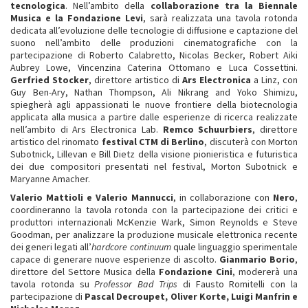
tecnologica
. Nell’ambito della
collaborazione tra la Biennale
Musica e la Fondazione Levi
, sarà realizzata una tavola rotonda
dedicata all’evoluzione delle tecnologie di diffusione e captazione del
suono nell’ambito delle produzioni cinematografiche con la
partecipazione di Roberto Calabretto, Nicolas Becker, Robert Aiki
Aubrey Lowe, Vincenzina Caterina Ottomano e Luca Cossettini.
Gerfried Stocker
, direttore artistico di
Ars Electronica
a Linz, con
Guy Ben-Ary, Nathan Thompson, Ali Nikrang and Yoko Shimizu,
spiegherà agli appassionati le nuove frontiere della biotecnologia
applicata alla musica a partire dalle esperienze di ricerca realizzate
nell’ambito di Ars Electronica Lab.
Remco Schuurbiers
, direttore
artistico del rinomato
festival CTM di Berlino
, discuterà con Morton
Subotnick, Lillevan e Bill Dietz della visione pionieristica e futuristica
dei due compositori presentati nel festival, Morton Subotnick e
Maryanne Amacher.
Valerio Mattioli e Valerio Mannucci
, in collaborazione con
Nero
,
coordineranno la tavola rotonda con la partecipazione dei critici e
produttori internazionali McKenzie Wark, Simon Reynolds e Steve
Goodman, per analizzare la produzione musicale elettronica recente
dei generi legati all’
hardcore continuum
quale linguaggio sperimentale
capace di generare nuove esperienze di ascolto.
Gianmario Borio
,
direttore del Settore Musica della
Fondazione Cini
, modererà una
tavola rotonda su
Professor Bad Trips
di Fausto Romitelli con la
partecipazione di
Pascal Decroupet, Oliver Korte, Luigi Manfrin e