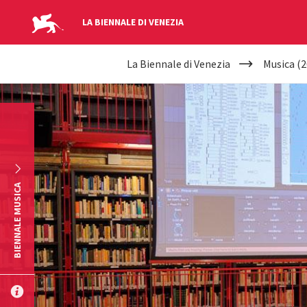
LA BIENNALE DI VENEZIA
YOUR
Salta al contenuto principale
La Biennale di Venezia
Musica (2
ARE
HERE
BIENNALE MUSICA