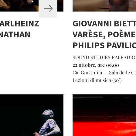
KARLHEINZ
GIOVANNI BIETT
ONATHAN
VARÈSE, POÈME
PHILIPS PAVILI
SOUND STUDIES RAI RADIO3
22 ottobre, ore 09.00
Ca’ Giustinian – Sala delle 
Lezioni di musica (30’)