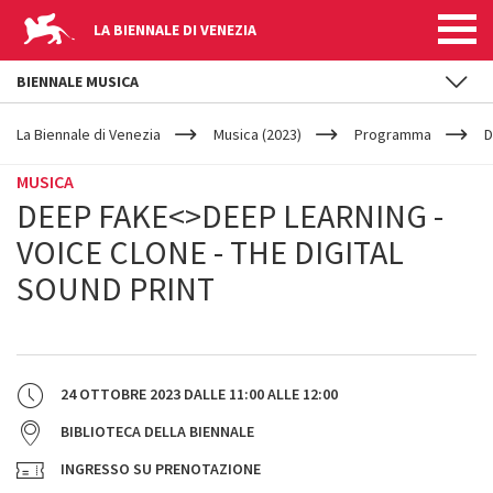
LA BIENNALE DI VENEZIA
BIENNALE MUSICA
YOUR
Salta al contenuto principale
ARE
La Biennale di Venezia
Musica (2023)
Programma
D
HERE
MUSICA
DEEP FAKE<>DEEP LEARNING -
VOICE CLONE - THE DIGITAL
SOUND PRINT
24 OTTOBRE 2023
DALLE
11:00
ALLE
12:00
BIBLIOTECA DELLA BIENNALE
INGRESSO SU PRENOTAZIONE