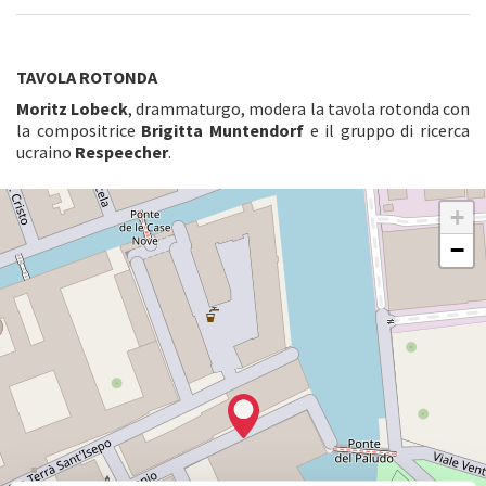
TAVOLA ROTONDA
Moritz Lobeck
, drammaturgo, modera la tavola rotonda con
la compositrice
Brigitta Muntendorf
e il gruppo di ricerca
ucraino
Respeecher
.
BIBLIOTECA
+
DELLA
BIENNALE
−
CALLE
PALUDO
SANT’ANTONIO
30122
VENEZIA
TEL.
041
5218939
biblioteca.asac@labiennale.org
SCOPRI LA SEDE