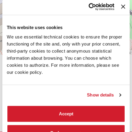
Vedi
su
Google
Maps
This website uses cookies
We use essential technical cookies to ensure the proper
functioning of the site and, only with your prior consent,
third-party cookies to collect anonymous statistical
Leaflet
| ©
OpenStreetMap
contributors
information about browsing. You can choose which
cookies to authorize. For more information, please see
our cookie policy.
Show details
CONDIVIDI SU
Accept