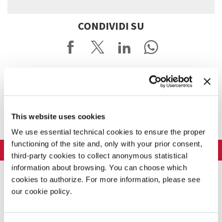
CONDIVIDI SU
This website uses cookies
We use essential technical cookies to ensure the proper
functioning of the site and, only with your prior consent,
LA BIENNALE DI VENEZIA
third-party cookies to collect anonymous statistical
L'Istituzione
information about browsing. You can choose which
ARTE 2026
cookies to authorize. For more information, please see
Cariche istituzionali
ARCHITETTURA 2027
Esposizione
our cookie policy.
Storia
Direttrice
Luoghi
CINEMA 2026
Mostra
Intervento di Pietrangelo Buttafuoco
Sponsorship