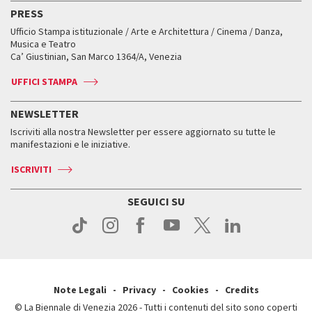
Edizioni passate
Biennale College Teatro
PRESS
Mostre Virtuali
FAQ
Edizioni passate
Accrediti
Workshop di critica teatrale
Ufficio Stampa istituzionale / Arte e Architettura / Cinema / Danza,
Fondi e Collezioni
Servizi al pubblico
Servizi al pubblico
Orari e sedi
Leone d’oro alla carriera
Musica e Teatro
Biennale College ASAC
Come raggiungerci
Orari e sedi
Come raggiungerci
Ca’ Giustinian, San Marco 1364/A, Venezia
Biglietti
Leone d’argento
Biennale Channel
Contatti
Biglietti
Contatti
Accrediti
Edizioni passate
UFFICI STAMPA
ASAC DATI
Press
Accrediti
Press
Servizi al pubblico
Storia
FAQ
NEWSLETTER
Come raggiungerci
Orari e sedi
Servizi al pubblico
Iscriviti alla nostra Newsletter per essere aggiornato su tutte le
Contatti
Biglietti
Orari e sedi
Come raggiungerci
manifestazioni e le iniziative.
Press
Servizi al pubblico
News
Contatti
ISCRIVITI
Come raggiungerci
Servizi al pubblico
Press
Contatti
Come raggiungerci
SEGUICI SU
Press
Contatti
Press
Note Legali
Privacy
Cookies
Credits
© La Biennale di Venezia 2026 - Tutti i contenuti del sito sono coperti