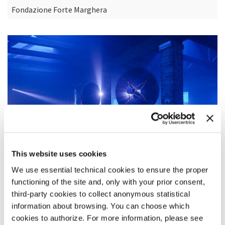
Fondazione Forte Marghera
This website uses cookies
We use essential technical cookies to ensure the proper
functioning of the site and, only with your prior consent,
third-party cookies to collect anonymous statistical
DESCRIZIONE
information about browsing. You can choose which
Love Numbers
è un’installazione che esplora le forze
cookies to authorize. For more information, please see