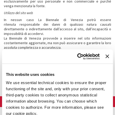
esclusivamente per uso personale e non commerciale e purché
venga menzionata la fonte.
Utilizzo del sito web
In nessun caso La Biennale di Venezia potrà essere
ritenuta responsabile dei danni di qualsiasi natura causati
direttamente o indirettamente dall’accesso al sito, dall’incapacità o
impossibilità di accedervi.
La Biennale di Venezia provvede a inserire nel sito informazioni
costantemente aggiornate, ma non può assicurare o garantire la loro
assoluta completezza o accuratezza.
Accesso a siti esterni collegati
La Biennale di Venezia non è responsabile del contenuto presente in
siti esterni eventualmente raggiungibili mediante link presenti sul
sito. La Biennale di Venezia non è responsabile né per le informazioni
This website uses cookies
ottenute dall’utente tramite l’accesso a tali siti collegati, né per le
loro caratteristiche di accessibilità e utilizzabilità, della completezza
We use essential technical cookies to ensure the proper
e precisione delle informazioni disponibili in tali siti così come della
functioning of the site and, only with your prior consent,
loro grafica e funzionalità.
third-party cookies to collect anonymous statistical
information about browsing. You can choose which
LA BIENNALE DI VENEZIA
cookies to authorize. For more information, please see
The Organization
ART 2026
our cookie policy.