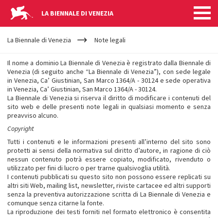
LA BIENNALE DI VENEZIA
YOUR
Skip to main content
ARE
La Biennale di Venezia
Note legali
HERE
NOTE
Il nome a dominio La Biennale di Venezia è registrato dalla Biennale di
Venezia (di seguito anche “La Biennale di Venezia”), con sede legale
LEGALI
in Venezia, Ca’ Giustinian, San Marco 1364/A - 30124 e sede operativa
in Venezia, Ca’ Giustinian, San Marco 1364/A - 30124.
La Biennale di Venezia si riserva il diritto di modificare i contenuti del
sito web e delle presenti note legali in qualsiasi momento e senza
preavviso alcuno.
Copyright
Tutti i contenuti e le informazioni presenti all’interno del sito sono
protetti ai sensi della normativa sul diritto d’autore, in ragione di ciò
nessun contenuto potrà essere copiato, modificato, rivenduto o
utilizzato per fini di lucro o per trarne qualsivoglia utilità.
I contenuti pubblicati su questo sito non possono essere replicati su
altri siti Web, mailing list, newsletter, riviste cartacee ed altri supporti
senza la preventiva autorizzazione scritta di La Biennale di Venezia e
comunque senza citarne la fonte.
La riproduzione dei testi forniti nel formato elettronico è consentita