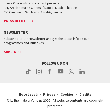
When and where
Golden Lion for Lifetime Achievement
Press Office info and contact persons:
Biennale College ASAC
How to get there
When and where
How to get there
Art, Architecture / Cinema / Dance, Music, Theatre
Tickets
Silver Lion
Ca’ Giustinian, San Marco 1364/A, Venice
Biennale Channel
Contact us
Tickets
Contact us
Accreditation
Archive
ASAC DATI
Press
Accreditation
Press
PRESS OFFICE
Services for the public
History
FAQ
How to get there
When and where
Services for the public
NEWSLETTER
Contact us
Tickets
When & where
How to get there
Subscribe to the Newsletter and get the latest info on our
Press
Services for the public
programmes and initiatives.
News
Contact us
How to get there
Services for the public
Press
SUBSCRIBE
Contact us
How to get there
Press
FOLLOW US ON
Contact us
Press
Note Legali
Privacy
Cookies
Credits
© La Biennale di Venezia 2026 - All website contents are copyright
protected