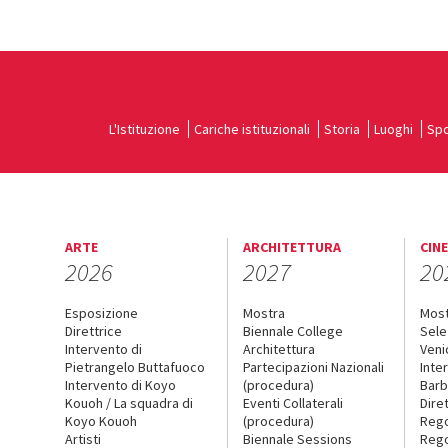
L'Istituzione
Cariche istituzionali
Storia
Luoghi
Spo
ARTE
ARCHITETTURA
CIN
2026
2027
20
Esposizione
Mostra
Mos
Direttrice
Biennale College
Sele
Intervento di
Architettura
Veni
Pietrangelo Buttafuoco
Partecipazioni Nazionali
Inte
Intervento di Koyo
(procedura)
Barb
Kouoh / La squadra di
Eventi Collaterali
Dire
Koyo Kouoh
(procedura)
Reg
Artisti
Biennale Sessions
Rego