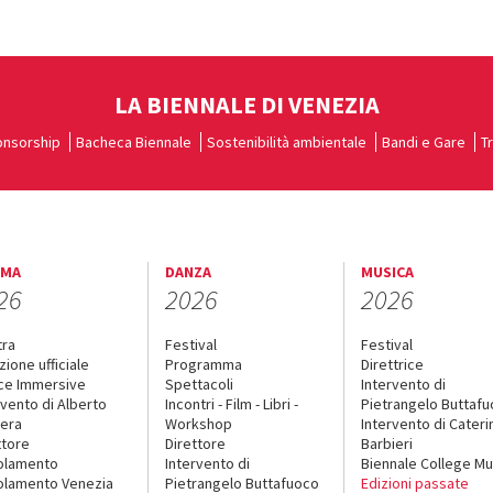
LA BIENNALE DI VENEZIA
nsorship
Bacheca Biennale
Sostenibilità ambientale
Bandi e Gare
T
EMA
DANZA
MUSICA
26
2026
2026
tra
Festival
Festival
zione ufficiale
Programma
Direttrice
ce Immersive
Spettacoli
Intervento di
rvento di Alberto
Incontri - Film - Libri -
Pietrangelo Buttaf
era
Workshop
Intervento di Cateri
ttore
Direttore
Barbieri
olamento
Intervento di
Biennale College Mu
lamento Venezia
Pietrangelo Buttafuoco
Edizioni passate