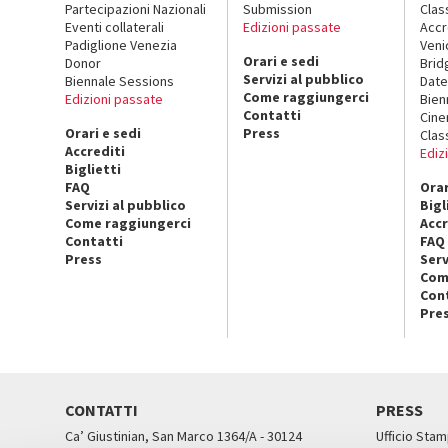
Partecipazioni Nazionali
Submission
Clas
Eventi collaterali
Edizioni passate
Accr
Padiglione Venezia
Veni
Orari e sedi
Donor
Brid
Servizi al pubblico
Biennale Sessions
Date
Come raggiungerci
Edizioni passate
Bien
Contatti
Cin
Orari e sedi
Press
Clas
Accrediti
Ediz
Biglietti
FAQ
Orar
Servizi al pubblico
Bigl
Come raggiungerci
Accr
Contatti
FAQ
Press
Serv
Com
Con
Pre
CONTATTI
PRESS
Ca’ Giustinian, San Marco 1364/A - 30124
Ufficio Stam