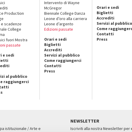
sici
Intervento di Wayne
Orari e sedi
editi
McGregor
Biglietti
ce Production
Biennale College Danza
Accrediti
ge
Leone d’oro alla carriera
Servizi al pubblic
 e scadenze
Leone d’argento
Come raggiungerc
nale College
Edizioni passate
Contatti
ema
Orari e sedi
Press
sici fuori Mostra
Biglietti
ioni passate
Accrediti
i e sedi
Servizi al pubblico
ietti
Come raggiungerci
editi
Contatti
Press
izi al pubblico
e raggiungerci
tatti
ss
NEWSLETTER
pa istituzionale / Arte e
Iscriviti alla nostra Newsletter per