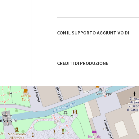
CON IL SUPPORTO AGGIUNTIVO DI
CREDITI DI PRODUZIONE
PADIGLIONE
CENTRALE
Vedi
su
Google
Maps