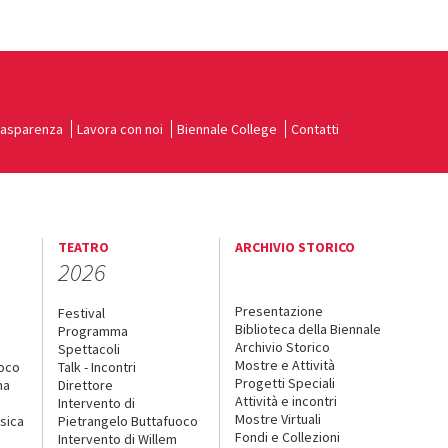
rasparenza
Lavora con noi
Biennale College
Contatti
TEATRO
ARCHIVIO STORICO
2026
Presentazione
Festival
Biblioteca della Biennale
Programma
Archivio Storico
Spettacoli
Mostre e Attività
uoco
Talk - Incontri
Progetti Speciali
na
Direttore
Attività e incontri
Intervento di
Mostre Virtuali
sica
Pietrangelo Buttafuoco
Fondi e Collezioni
Intervento di Willem