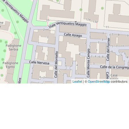
Leaflet
| ©
OpenStreetMap
contributors