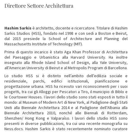
Direttore Settore Architettura
Hashim Sarkis
è architetto, docente e ricercatore. Titolare di Hashim
Sarkis Studios (HSS), fondato nel 1998 e con sedi a Boston e Beirut,
dal 2015 presiede la School of Architecture and Planning del
Massachusetts Institute of Technology (MIT).
Prima di questo incarico è stato Aga Khan Professor di Architettura
del Paesaggio e Urbanistica alla Harvard University. Ha inoltre
insegnato alla Rhode Island School of Design, alla Yale University,
all’American University di Beirut e al Metropolis Program di Barcellona.
Lo studio HSS si è distinto nell’ambito dell’edilizia sociale e
residenziale, parchi, edifici istituzionali, pianificazione e
progettazione urbana. HSS ha ricevuto vari riconoscimenti per i suoi
progetti, tra cui gli Alloggi per Pescatori a Tiro, il municipio di Biblo e
le Courtower Houses. I lavori dello studio sono stati esposti in tutto il
mondo: al Museum of Modern Art di New York, al Padiglione degli Stati
Uniti alla Biennale Architettura 2014 e al Padiglione dell’Albania alla
Biennale Architettura 2010, nonché alle Biennali di Rotterdam,
Shenzhen/ Hong Kong e Valparaíso. I lavori dello studio HSS sono
presenti in diverse pubblicazioni, tra cui una recente monografia su
Ness.docs. Hashim Sarkis è stato recentemente nominato curatore