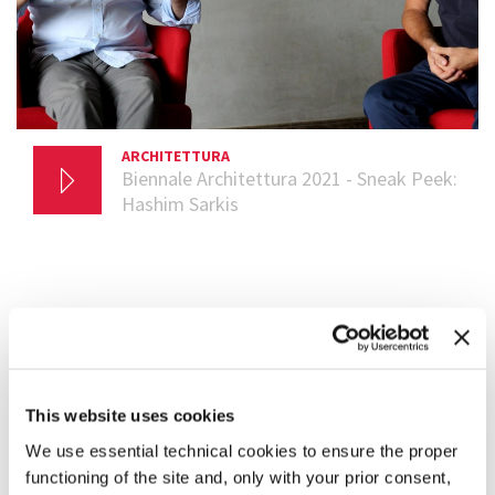
ARCHITETTURA
12 NOVEMBRE 2020
Biennale Architettura 2021 - Sneak Peek:
Hashim Sarkis
RASSEGNA STAMPA
DLui - la Repubblica, novembre 2019
La sfida del futuro sta nel vivere insieme
This website uses cookies
Di Mara Accettura
We use essential technical cookies to ensure the proper
LEGGI L’ARTICOLO
functioning of the site and, only with your prior consent,