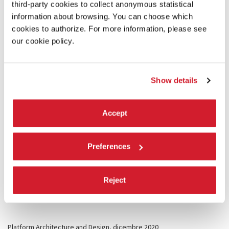
third-party cookies to collect anonymous statistical
The Plan, Issue 122, maggio 2020
information about browsing. You can choose which
HOW WILL WE LIVE TOGETHER?
cookies to authorize. For more information, please see
Yehuda Safran e Hashim Sarkis: conversazione sulla Biennale di Venezia
our cookie policy.
2020
LEGGI L’ARTICOLO
Show details
Interni, maggio 2020
How will we live together?
Di Antonella Boisi
Accept
LEGGI L’ARTICOLO
Preferences
ArchDaily, 7 ottobre 2020
Hashim Sarkis on “How will we live together?”: Exploring the Question of
the 2021 Venice Architecture Biennale
Reject
Di Christele Harrouk
LEGGI L’ARTICOLO
Platform Architecture and Design, dicembre 2020