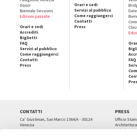
Orari e sedi
Donor
Brid
Servizi al pubblico
Biennale Sessions
Date
Come raggiungerci
Edizioni passate
Bien
Contatti
Cin
Orari e sedi
Press
Clas
Accrediti
Ediz
Biglietti
FAQ
Orar
Servizi al pubblico
Bigl
Come raggiungerci
Accr
Contatti
FAQ
Press
Serv
Com
Con
Pre
CONTATTI
PRESS
Ca’ Giustinian, San Marco 1364/A - 30124
Ufficio Stam
Venezia
Architettura
Tel. 041 5218711
Ca’ Giustini
email info@labiennale.org