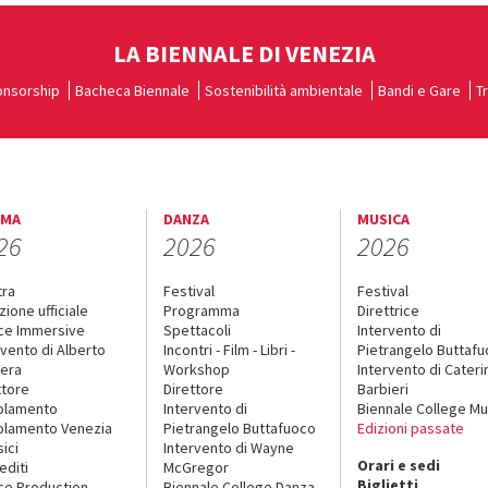
LA BIENNALE DI VENEZIA
nsorship
Bacheca Biennale
Sostenibilità ambientale
Bandi e Gare
T
EMA
DANZA
MUSICA
26
2026
2026
tra
Festival
Festival
zione ufficiale
Programma
Direttrice
ce Immersive
Spettacoli
Intervento di
rvento di Alberto
Incontri - Film - Libri -
Pietrangelo Buttaf
era
Workshop
Intervento di Cateri
ttore
Direttore
Barbieri
olamento
Intervento di
Biennale College Mu
lamento Venezia
Pietrangelo Buttafuoco
Edizioni passate
sici
Intervento di Wayne
Orari e sedi
editi
McGregor
Biglietti
ce Production
Biennale College Danza