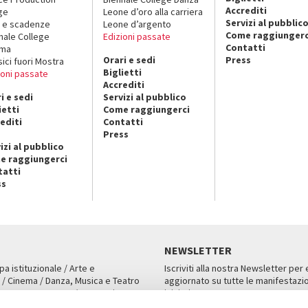
Accrediti
ge
Leone d’oro alla carriera
Servizi al pubblic
 e scadenze
Leone d’argento
Come raggiungerc
nale College
Edizioni passate
Contatti
ema
Orari e sedi
Press
sici fuori Mostra
Biglietti
ioni passate
Accrediti
i e sedi
Servizi al pubblico
ietti
Come raggiungerci
editi
Contatti
Press
izi al pubblico
e raggiungerci
tatti
ss
NEWSLETTER
pa istituzionale / Arte e
Iscriviti alla nostra Newsletter per
 / Cinema / Danza, Musica e Teatro
aggiornato su tutte le manifestazio
an, San Marco 1364/A, Venezia
iniziative.