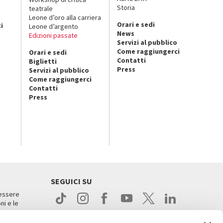
Storia
teatrale
o
Leone d’oro alla carriera
Orari e sedi
i
Leone d’argento
News
Edizioni passate
Servizi al pubblico
Come raggiungerci
Orari e sedi
Contatti
Biglietti
Press
Servizi al pubblico
Come raggiungerci
Contatti
Press
SEGUICI SU
 essere
ni e le