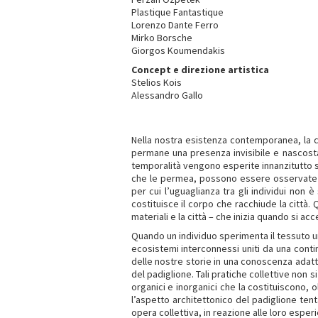
Plastique Fantastique
Lorenzo Dante Ferro
Mirko Borsche
Giorgos Koumendakis
Concept e direzione artistica
Stelios Kois
Alessandro Gallo
Nella nostra esistenza contemporanea, la c
permane una presenza invisibile e nascost
temporalità vengono esperite innanzitutto s
che le permea, possono essere osservate dal
per cui l’uguaglianza tra gli individui non 
costituisce il corpo che racchiude la città. 
materiali e la città – che inizia quando si ac
Quando un individuo sperimenta il tessuto ur
ecosistemi interconnessi uniti da una cont
delle nostre storie in una conoscenza adatti
del padiglione. Tali pratiche collettive non 
organici e inorganici che la costituiscono, ol
l’aspetto architettonico del padiglione tenta
opera collettiva, in reazione alle loro esperie