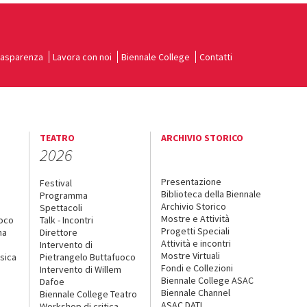
rasparenza
Lavora con noi
Biennale College
Contatti
TEATRO
ARCHIVIO STORICO
2026
Presentazione
Festival
Biblioteca della Biennale
Programma
Archivio Storico
Spettacoli
Mostre e Attività
uoco
Talk - Incontri
Progetti Speciali
na
Direttore
Attività e incontri
Intervento di
Mostre Virtuali
sica
Pietrangelo Buttafuoco
Fondi e Collezioni
Intervento di Willem
Biennale College ASAC
Dafoe
Biennale Channel
Biennale College Teatro
ASAC DATI
Workshop di critica