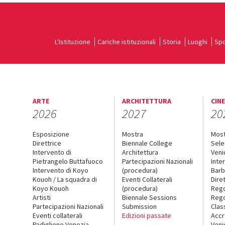
L'Istituzione
Cariche istituzionali
Storia
Luoghi
Spo
ARTE
ARCHITETTURA
CIN
2026
2027
20
Esposizione
Mostra
Mos
Direttrice
Biennale College
Sele
Intervento di
Architettura
Veni
Pietrangelo Buttafuoco
Partecipazioni Nazionali
Inte
Intervento di Koyo
(procedura)
Barb
Kouoh / La squadra di
Eventi Collaterali
Dire
Koyo Kouoh
(procedura)
Reg
Artisti
Biennale Sessions
Rego
Partecipazioni Nazionali
Submission
Clas
Eventi collaterali
Edizioni passate
Accr
Padiglione Venezia
Veni