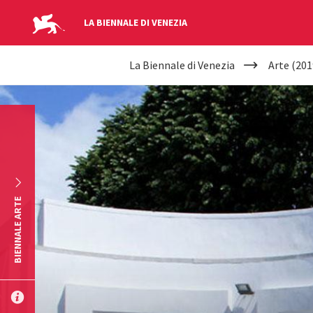
LA BIENNALE DI VENEZIA
YOUR
Salta al contenuto principale
La Biennale di Venezia
Arte (201
ARE
HERE
BIENNALE ARTE