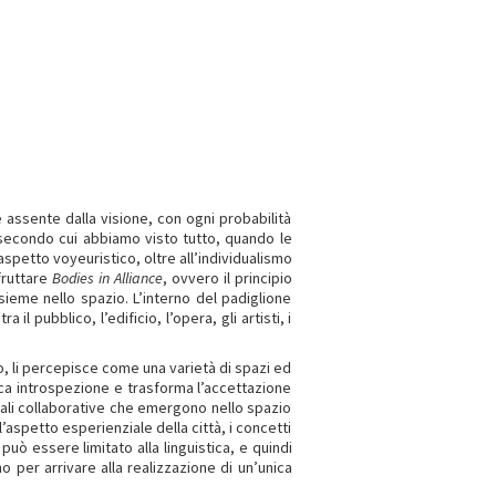
assente dalla visione, con ogni probabilità
secondo cui abbiamo visto tutto, quando le
petto voyeuristico, oltre all’individualismo
fruttare
Bodies in Alliance
, ovvero il principio
nsieme nello spazio. L’interno del padiglione
 pubblico, l’edificio, l’opera, gli artisti, i
o, li percepisce come una varietà di spazi ed
ca introspezione e trasforma l’accettazione
riali collaborative che emergono nello spazio
’aspetto esperienziale della città, i concetti
 può essere limitato alla linguistica, e quindi
no per arrivare alla realizzazione di un’unica