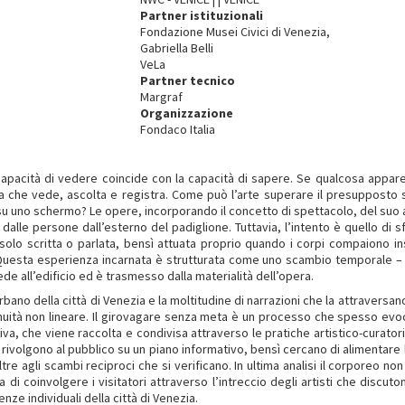
Partner istituzionali
Fondazione Musei Civici di Venezia,
Gabriella Belli
VeLa
Partner tecnico
Margraf
Organizzazione
Fondaco Italia
apacità di vedere coincide con la capacità di sapere. Se qualcosa appare 
a che vede, ascolta e registra. Come può l’arte superare il presupposto 
u uno schermo? Le opere, incorporando il concetto di spettacolo, del suo as
le persone dall’esterno del padiglione. Tuttavia, l’intento è quello di s
è solo scritta o parlata, bensì attuata proprio quando i corpi compaiono i
Questa esperienza incarnata è strutturata come uno scambio temporale – tra il
cede all’edificio ed è trasmesso dalla materialità dell’opera.
bano della città di Venezia e la moltitudine di narrazioni che la attraversan
inuità non lineare. Il girovagare senza meta è un processo che spesso evo
va, che viene raccolta e condivisa attraverso le pratiche artistico-curato
si rivolgono al pubblico su un piano informativo, bensì cercano di alimentare l
tre agli scambi reciproci che si verificano. In ultima analisi il corporeo non
 di coinvolgere i visitatori attraverso l’intreccio degli artisti che discuto
nze individuali della città di Venezia.