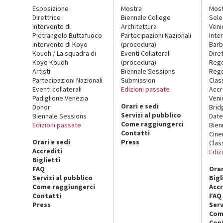
Esposizione
Mostra
Mos
Direttrice
Biennale College
Sele
Intervento di
Architettura
Veni
Pietrangelo Buttafuoco
Partecipazioni Nazionali
Inte
Intervento di Koyo
(procedura)
Barb
Kouoh / La squadra di
Eventi Collaterali
Dire
Koyo Kouoh
(procedura)
Reg
Artisti
Biennale Sessions
Rego
Partecipazioni Nazionali
Submission
Clas
Eventi collaterali
Edizioni passate
Accr
Padiglione Venezia
Veni
Orari e sedi
Donor
Brid
Servizi al pubblico
Biennale Sessions
Date
Come raggiungerci
Edizioni passate
Bien
Contatti
Cin
Orari e sedi
Press
Clas
Accrediti
Ediz
Biglietti
FAQ
Orar
Servizi al pubblico
Bigl
Come raggiungerci
Accr
Contatti
FAQ
Press
Serv
Com
Con