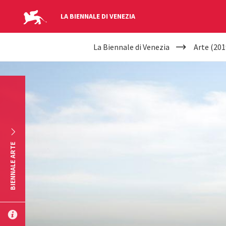
LA BIENNALE DI VENEZIA
YOUR
Salta al contenuto principale
La Biennale di Venezia
Arte (201
ARE
HERE
BIENNALE ARTE