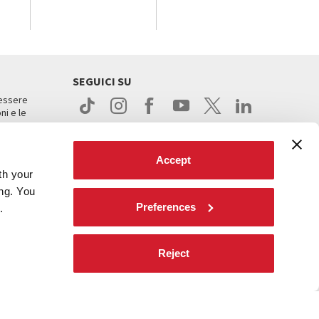
SEGUICI SU
 essere
ni e le
Accept
th your
ing. You
Preferences
.
ight
Reject