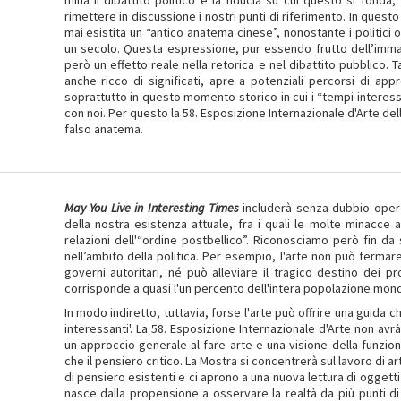
mina il dibattito politico e la fiducia su cui questo si fonda
rimettere in discussione i nostri punti di riferimento. In quest
mai esistita un “antico anatema cinese”, nonostante i politici oc
un secolo. Questa espressione, pur essendo frutto dell’immag
però un effetto reale nella retorica e nel dibattito pubblico. 
anche ricco di significati, apre a potenziali percorsi di ap
soprattutto in questo momento storico in cui i “tempi intere
con noi. Per questo la 58. Esposizione Internazionale d'Arte dell
falso anatema.
May You Live in Interesting Times
includerà senza dubbio opere 
della nostra esistenza attuale, fra i quali le molte minacce all
relazioni dell'“ordine postbellico”. Riconosciamo però fin da
nell’ambito della politica. Per esempio, l'arte non può fermar
governi autoritari, né può alleviare il tragico destino dei pr
corrisponde a quasi l'un percento dell'intera popolazione mond
In modo indiretto, tuttavia, forse l'arte può offrire una guida c
interessanti'. La 58. Esposizione Internazionale d'Arte non av
un approccio generale al fare arte e una visione della funzione
che il pensiero critico. La Mostra si concentrerà sul lavoro di a
di pensiero esistenti e ci aprono a una nuova lettura di oggetti 
nasce dalla propensione a osservare la realtà da più punti di