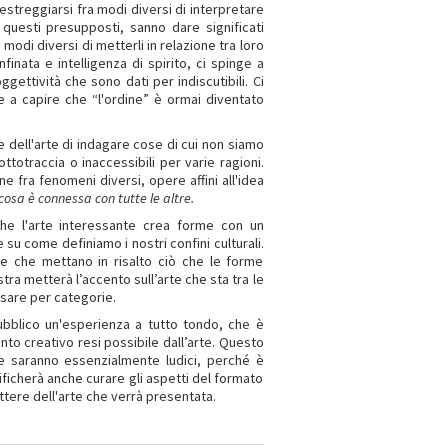
estreggiarsi fra modi diversi di interpretare
a questi presupposti, sanno dare significati
odi diversi di metterli in relazione tra loro
nfinata e intelligenza di spirito, ci spinge a
gettività che sono dati per indiscutibili. Ci
 e a capire che “l'ordine” è ormai diventato
e dell'arte di indagare cose di cui non siamo
totraccia o inaccessibili per varie ragioni.
e fra fenomeni diversi, opere affini all'idea
cosa è connessa con tutte le altre.
che l'arte interessante crea forme con un
 su come definiamo i nostri confini culturali.
orme che mettano in risalto ciò che le forme
ra metterà l’accento sull’arte che sta tra le
nsare per categorie.
pubblico un'esperienza a tutto tondo, che è
o creativo resi possibile dall’arte. Questo
che saranno essenzialmente ludici, perché è
icherà anche curare gli aspetti del formato
rattere dell'arte che verrà presentata.