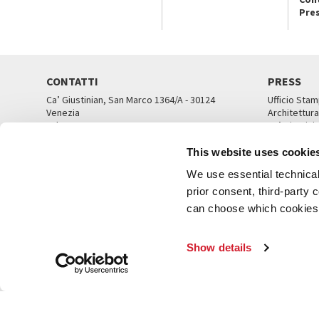
Pre
CONTATTI
PRESS
Ca’ Giustinian, San Marco 1364/A - 30124
Ufficio Stam
Venezia
Architettura
Tel. 041 5218711
Ca’ Giustini
email info@labiennale.org
UFFICI ST
This website uses cookie
TUTTI I CONTATTI
We use essential technical 
prior consent, third-party
can choose which cookies t
© L
Show details