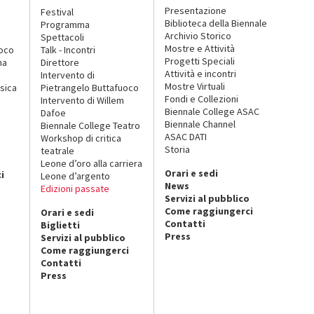
Presentazione
Festival
Biblioteca della Biennale
Programma
Archivio Storico
Spettacoli
Mostre e Attività
uoco
Talk - Incontri
Progetti Speciali
na
Direttore
Attività e incontri
Intervento di
Mostre Virtuali
sica
Pietrangelo Buttafuoco
Fondi e Collezioni
Intervento di Willem
Biennale College ASAC
Dafoe
Biennale Channel
Biennale College Teatro
ASAC DATI
Workshop di critica
Storia
teatrale
o
Leone d’oro alla carriera
Orari e sedi
i
Leone d’argento
News
Edizioni passate
Servizi al pubblico
Come raggiungerci
Orari e sedi
Contatti
Biglietti
Press
Servizi al pubblico
Come raggiungerci
Contatti
Press