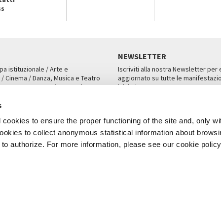
ss
NEWSLETTER
pa istituzionale / Arte e
Iscriviti alla nostra Newsletter per
 / Cinema / Danza, Musica e Teatro
aggiornato su tutte le manifestazio
an, San Marco 1364/A, Venezia
iniziative.
AMPA
ISCRIVITI
s
cookies to ensure the proper functioning of the site and, only wi
 cookies to collect anonymous statistical information about brows
o authorize. For more information, please see our cookie policy
Note Legali
Privacy
Cookies
Credits
a Biennale di Venezia 2026 - Tutti i contenuti del sito sono coperti da copyr
P.I.00330320276