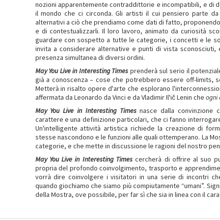
nozioni apparentemente contraddittorie e incompatibili, e di d
il mondo che ci circonda. Gli artisti il cui pensiero parte d
alternativi a ciò che prendiamo come dati di fatto, proponendo m
e di contestualizzarli. Il loro lavoro, animato da curiosità sco
guardare con sospetto a tutte le categorie, i concetti e le sog
invita a considerare alternative e punti di vista sconosciuti,
presenza simultanea di diversi ordini.
May You Live in Interesting Times
prenderà sul serio il potenzial
già a conoscenza – cose che potrebbero essere off-limits, sot
Metterà in risalto opere d'arte che esplorano l'interconnession
affermata da Leonardo da Vinci e da Vladimir Il'ič Lenin che
ogni 
May You Live in Interesting Times
nasce dalla convinzione 
carattere e una definizione particolari, che ci fanno interrogare
Un'intelligente attività artistica richiede la creazione di f
stesse nascondono e le funzioni alle quali ottemperano. La Most
categorie, e che mette in discussione le ragioni del nostro pe
May You Live in Interesting Times
cercherà di offrire al suo 
propria del profondo coinvolgimento, trasporto e apprendiment
vorrà dire coinvolgere i visitatori in una serie di incontri 
quando giochiamo che siamo più compiutamente “umani”. Signif
della Mostra, ove possibile, per far sì che sia in linea con il ca