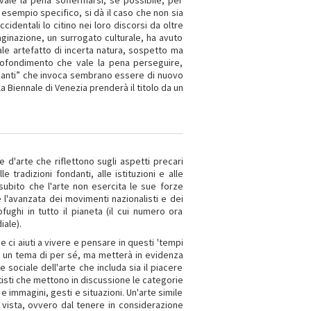
, vale la pena soffermarsi, se possibile, per
o esempio specifico, si dà il caso che non sia
cidentali lo citino nei loro discorsi da oltre
inazione, un surrogato culturale, ha avuto
Tale artefatto di incerta natura, sospetto ma
profondimento che vale la pena perseguire,
ssanti” che invoca sembrano essere di nuovo
a Biennale di Venezia prenderà il titolo da un
d'arte che riflettono sugli aspetti precari
e tradizioni fondanti, alle istituzioni e alle
 subito che l'arte non esercita le sue forze
e l'avanzata dei movimenti nazionalisti e dei
ofughi in tutto il pianeta (il cui numero ora
iale).
he ci aiuti a vivere e pensare in questi 'tempi
rà un tema di per sé, ma metterà in evidenza
 sociale dell'arte che includa sia il piacere
rtisti che mettono in discussione le categorie
e immagini, gesti e situazioni. Un'arte simile
 vista, ovvero dal tenere in considerazione