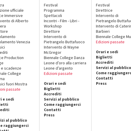
tra
Festival
Festival
zione ufficiale
Programma
Direttrice
ce Immersive
Spettacoli
Intervento di
rvento di Alberto
Incontri - Film - Libri -
Pietrangelo Buttaf
era
Workshop
Intervento di Cateri
ttore
Direttore
Barbieri
olamento
Intervento di
Biennale College Mu
lamento Venezia
Pietrangelo Buttafuoco
Edizioni passate
sici
Intervento di Wayne
Orari e sedi
editi
McGregor
Biglietti
ce Production
Biennale College Danza
Accrediti
ge
Leone d’oro alla carriera
Servizi al pubblic
 e scadenze
Leone d’argento
Come raggiungerc
nale College
Edizioni passate
Contatti
ema
Orari e sedi
Press
sici fuori Mostra
Biglietti
ioni passate
Accrediti
i e sedi
Servizi al pubblico
ietti
Come raggiungerci
editi
Contatti
Press
izi al pubblico
e raggiungerci
tatti