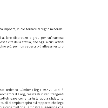
orma imposta, vuole tornare al regno minerale.
al loro disprezzo o grati per un’inattesa
sa vita della statua, che oggi alcuni artisti
dino più, per non vederci più riflessi nei loro
ista tedesco Günther Förg (1952-2013) si è
metrici di Förg, realizzati in vari frangenti
ottolineare come l’artista abbia sfidato le
ttuali di ampio respiro sul rapporto che lega
 di alcuna miglioria, la mostra suggerisce che