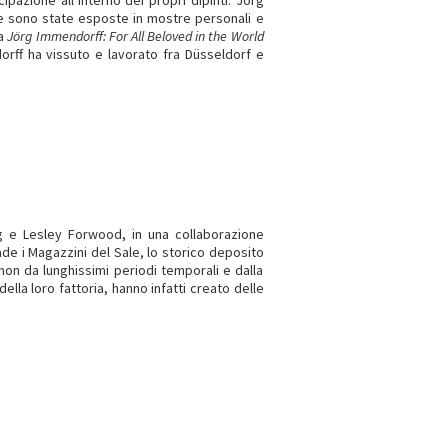
ipazione all’interno dei propri dipinti. Jörg
re sono state esposte in mostre personali e
va
Jörg Immendorff: For All Beloved in the World
orff ha vissuto e lavorato fra Düsseldorf e
ng e Lesley Forwood, in una collaborazione
ade i Magazzini del Sale, lo storico deposito
on da lunghissimi periodi temporali e dalla
della loro fattoria, hanno infatti creato delle