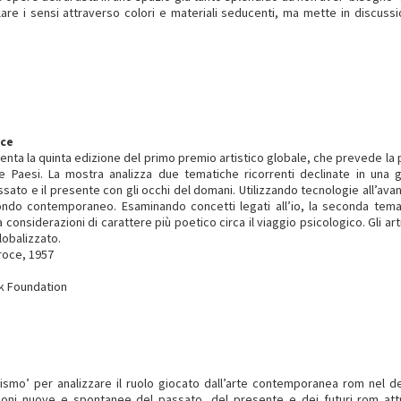
lare i sensi attraverso colori e materiali seducenti, ma mette in discuss
ice
enta la quinta edizione del primo premio artistico globale, che prevede la 
tte Paesi. La mostra analizza due tematiche ricorrenti declinate in una 
assato e il presente con gli occhi del domani. Utilizzando tecnologie all’av
mondo contemporaneo. Esaminando concetti legati all’io, la seconda tema
la considerazioni di carattere più poetico circa il viaggio psicologico. Gli a
lobalizzato.
Croce, 1957
k Foundation
rismo’ per analizzare il ruolo giocato dall’arte contemporanea rom nel de
ioni nuove e spontanee del passato, del presente e dei futuri rom att