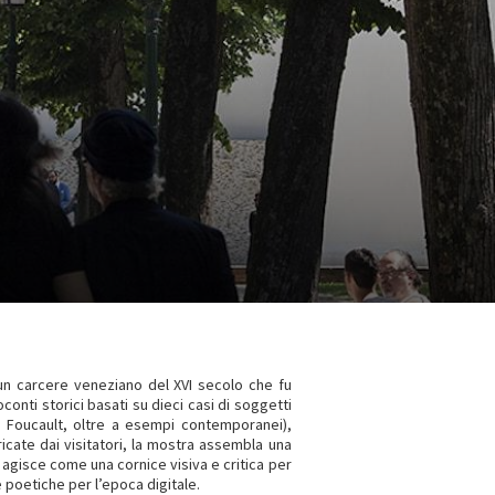
 un carcere veneziano del XVI secolo che fu
conti storici basati su dieci casi di soggetti
l Foucault, oltre a esempi contemporanei),
ricate dai visitatori, la mostra assembla una
k agisce come una cornice visiva e critica per
e poetiche per l’epoca digitale.