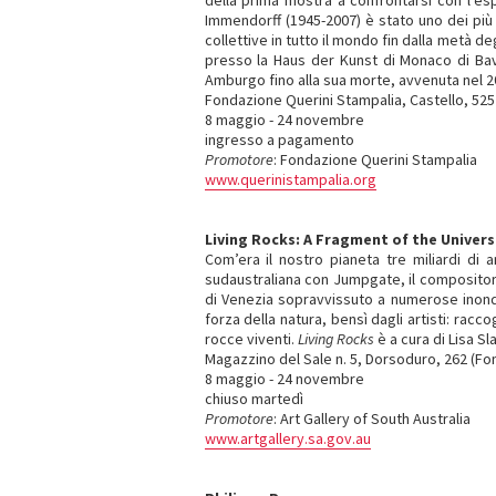
della prima mostra a confrontarsi con l’espl
Immendorff (1945-2007) è stato uno dei più
collettive in tutto il mondo fin dalla metà d
presso la Haus der Kunst di Monaco di Bavi
Amburgo fino alla sua morte, avvenuta nel 2
Fondazione Querini Stampalia, Castello, 52
8 maggio - 24 novembre
ingresso a pagamento
Promotore
: Fondazione Querini Stampalia
www.querinistampalia.org
Living Rocks: A Fragment of the Univers
Com’era il nostro pianeta tre miliardi di
sudaustraliana con Jumpgate, il compositore 
di Venezia sopravvissuto a numerose inonda
forza della natura, bensì dagli artisti: racco
rocce viventi.
Living Rocks
è a cura di Lisa Sl
Magazzino del Sale n. 5, Dorsoduro, 262 (Fo
8 maggio - 24 novembre
chiuso martedì
Promotore
: Art Gallery of South Australia
www.artgallery.sa.gov.au