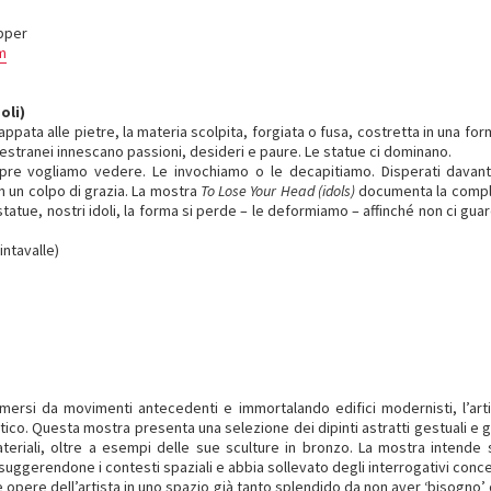
pper
m
oli)
appata alle pietre, la materia scolpita, forgiata o fusa, costretta in una f
i estranei innescano passioni, desideri e paure. Le statue ci dominano.
re vogliamo vedere. Le invochiamo o le decapitiamo. Disperati davanti 
n un colpo di grazia. La mostra
To Lose Your Head (idols)
documenta la comples
statue, nostri idoli, la forma si perde – le deformiamo – affinché non ci guar
intavalle)
mersi da movimenti antecedenti e immortalando edifici modernisti, l’art
ico. Questa mostra presenta una selezione dei dipinti astratti gestuali e geo
ateriali, oltre a esempi delle sue sculture in bronzo. La mostra intende s
suggerendone i contesti spaziali e abbia sollevato degli interrogativi conce
e opere dell’artista in uno spazio già tanto splendido da non aver ‘bisogno’