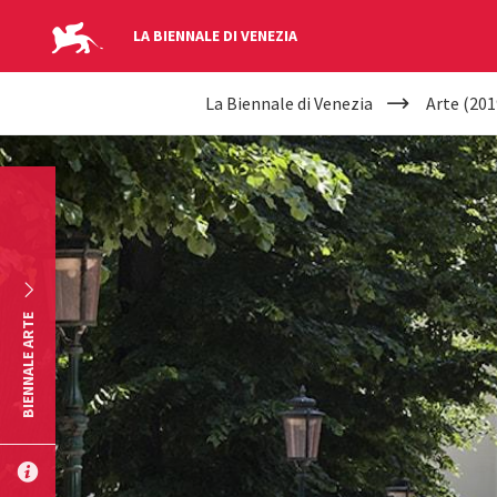
LA BIENNALE DI VENEZIA
YOUR
Salta al contenuto principale
La Biennale di Venezia
Arte (201
ARE
HERE
BIENNALE ARTE