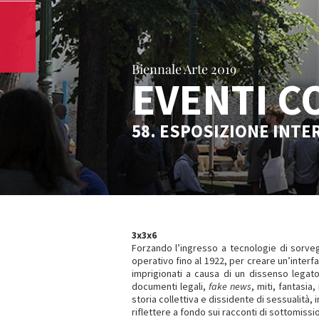
Biennale Arte 2019
EVENTI C
58. ESPOSIZIONE INTE
3x3x6
Forzando l’ingresso a tecnologie di sorveg
operativo fino al 1922, per creare un’interfa
imprigionati a causa di un dissenso legat
documenti legali,
fake news
, miti, fantasia
storia collettiva e dissidente di sessualità,
riflettere a fondo sui racconti di sottomissio