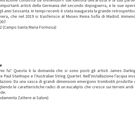
orazione condotta da Immendorff sull’identità dell’artista e la sua partec
 importanti artisti della Germania del secondo dopoguerra, e le sue ope
egli anni Sessanta. In tempi recenti è stata inaugurata la grande retrospetti
era, che nel 2019 si trasferisce al Museo Reina Sofía di Madrid. Immend
007.
52 (Campo Santa Maria Formosa)
e
 anni fa? Questa è la domanda che si sono posti gli artisti James Darli
Paul Stanhope e l’Australian String Quartet. Nell’installazione l’acqua inv
zioni. Da una vasca di grandi dimensioni emergono tromboliti prodotte n
gliendo le caratteristiche radici di un eucalipto che cresce sui terreni aridi 
ade.
ndamenta Zattere ai Saloni)