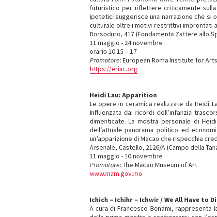
futuristico per riflettere criticamente sull
ipotetici suggerisce una narrazione che si 
culturale oltre i motivi restrittivi improntat
Dorsoduro, 417 (Fondamenta Zattere allo Sp
11 maggio - 24 novembre
orario 10.15 – 17
Promotore
: European Roma Institute for Arts
https://eriac.org
Heidi Lau: Apparition
Le opere in ceramica realizzate da Heidi La
Influenzata dai ricordi dell’infanzia tras
dimenticate. La mostra personale di Heidi
dell’attuale panorama politico ed economic
un’apparizione di Macao che rispecchia cred
Arsenale, Castello, 2126/A (Campo della Tan
11 maggio - 10 novembre
Promotore
: The Macao Museum of Art
www.mam.gov.mo
Ichich – Ichihr – Ichwir / We All Have to D
A cura di Francesco Bonami, rappresenta la 