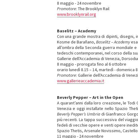
8 maggio - 24 novembre
Promotore
: The Brooklyn Rail
www.brooklynrail.org
Baselitz – Academy
Con una grande mostra di dipinti, disegni, in
Kosme de Barañano,
Baselitz – Academy
esam
all’ombra della Seconda guerra mondiale e d
tedeschi contemporanei, nel corso della sua 
Gallerie dell'Accademia di Venezia, Dorsodu
8 maggio - prorogata fino al 6 ottobre
orario lunedì 8.15 – 14, martedì - domenica 
Promotore
: Gallerie dell'Accademia di Venez
www.gallerieaccademia.it
Beverly Pepper – Art in the Open
A quarant’anni dalla loro creazione, le Tod
Venezia e oggi installate nello Spazio Theti
Beverly Pepper’s Umbria
di Gianfranco Gorgon
più recenti. La tappa successiva del viagg
fedeli di vecchie opere e venti opere inedite
Spazio Thetis, Arsenale Novissimo, Castello
11 maggio - 24 novembre