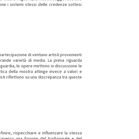
ione i sistemi stessi delle credenze sottesi
partecipazione di ventuno artisti provenienti
grande varietà di media. La prima riguarda
anguardia, le opere mettono in discussione le
tica della mostra attinge invece a valori e
rtisti riflettono su una discrepanza tra queste
finire, rispecchiare e influenzare la stessa
raverso una fusione del tradizionale e del