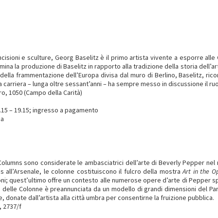
cisioni e sculture, Georg Baselitz è il primo artista vivente a esporre alle
ina la produzione di Baselitz in rapporto alla tradizione della storia dell’ar
ella frammentazione dell’Europa divisa dal muro di Berlino, Baselitz, rico
carriera – lunga oltre sessant’anni – ha sempre messo in discussione il ruol
ro, 1050 (Campo della Carità)
8.15 – 19.15; ingresso a pagamento
ia
i Columns sono considerate le ambasciatrici dell’arte di Beverly Pepper ne
s all’Arsenale, le colonne costituiscono il fulcro della mostra
Art in the O
i; quest’ultimo offre un contesto alle numerose opere d’arte di Pepper spa
io delle Colonne è preannunciata da un modello di grandi dimensioni del Pa
, donate dall’artista alla città umbra per consentirne la fruizione pubblica.
, 2737/f