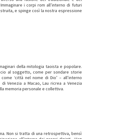
 Immaginare i corpi rom all’interno di futuri
struita, e spinge così la nostra espressione
maginari della mitologia taoista e popolare.
roccio al soggetto, come per sondare storie
come ‘città nel nome di Dio’ – all’interno
li di Venezia a Macao, Lau ricrea a Venezia
lla memoria personale e collettiva.
a. Non si tratta di una retrospettiva, bensì