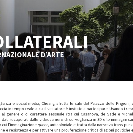
OLLATERALI
RNAZIONALE D’ARTE
lianza e social media, Cheang sfrutta le sale del Palazzo delle Prigioni,
ccia in tempo reale a cui il visitatore è invitato a partecipare. Usando i reso
o al genere o di carattere sessuale (tra cui Casanova, de Sade e Miche
, i dati recuperati dalle videocamere di sorveglianza in 3D e le immagini ca
 in cui l’immaginazione
queer
, anticoloniale e tratta dalla narrativa trans-pun
ne e resistenza e per attivare una proliferazione critica di azioni politiche 