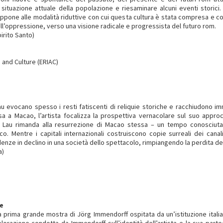
a situazione attuale della popolazione e riesaminare alcuni eventi storici.
oppone alle modalità riduttive con cui questa cultura è stata compresa e co
i all’oppressione, verso una visione radicale e progressista del futuro rom.
irito Santo)
 and Culture (ERIAC)
u evocano spesso i resti fatiscenti di reliquie storiche e racchiudono im
corsa a Macao, l’artista focalizza la prospettiva vernacolare sul suo app
 Lau rimanda alla resurrezione di Macao stessa – un tempo conosciuta 
o. Mentre i capitali internazionali costruiscono copie surreali dei cana
enze in declino in una società dello spettacolo, rimpiangendo la perdita de
a)
ie
prima grande mostra di Jörg Immendorff ospitata da un’istituzione italian