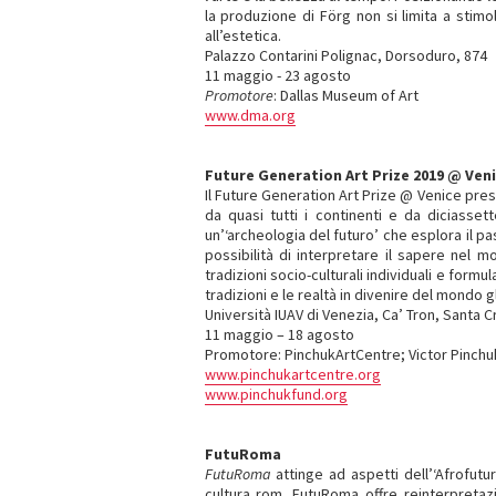
la produzione di Förg non si limita a stimo
all’estetica.
Palazzo Contarini Polignac, Dorsoduro, 874
11 maggio - 23 agosto
Promotore
: Dallas Museum of Art
www.dma.org
Future Generation Art Prize 2019 @ Ven
Il Future Generation Art Prize @ Venice pres
da quasi tutti i continenti e da diciasse
un’‘archeologia del futuro’ che esplora il p
possibilità di interpretare il sapere nel 
tradizioni socio-culturali individuali e formu
tradizioni e le realtà in divenire del mondo g
Università IUAV di Venezia, Ca’ Tron, Santa 
11 maggio – 18 agosto
Promotore: PinchukArtCentre; Victor Pinchu
www.pinchukartcentre.org
www.pinchukfund.org
FutuRoma
FutuRoma
attinge ad aspetti dell’‘Afrofutu
cultura rom. FutuRoma offre reinterpretaz