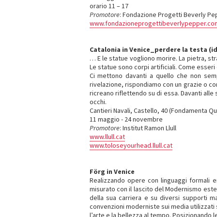
orario 11 – 17
Promotore
: Fondazione Progetti Beverly Pe
www.fondazioneprogettibeverlypepper.co
Catalonia in Venice_perdere la testa (id
… E le statue vogliono morire. La pietra, str
Le statue sono corpi artificiali. Come esser
Ci mettono davanti a quello che non semp
rivelazione, rispondiamo con un grazie o co
ricreano riflettendo su di essa. Davanti alle 
occhi.
Cantieri Navali, Castello, 40 (Fondamenta Qu
11 maggio - 24 novembre
Promotore
: Institut Ramon Llull
www.llull.cat
www.toloseyourhead.llull.cat
Förg in Venice
Realizzando opere con linguaggi formali e
misurato con il lascito del Modernismo estet
della sua carriera e su diversi supporti m
convenzioni moderniste sui media utilizzati 
l’arte e la bellezza al tempo. Posizionando l