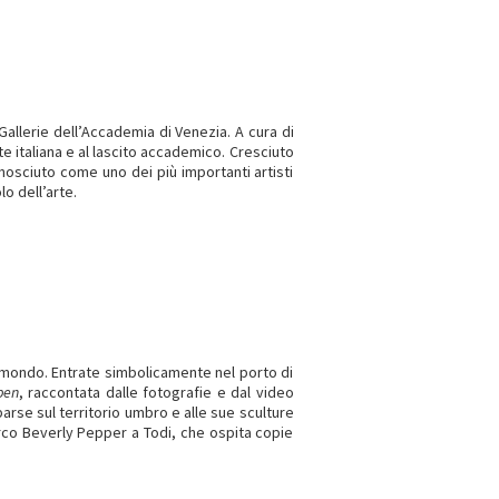
 Gallerie dell’Accademia di Venezia. A cura di
te italiana e al lascito accademico. Cresciuto
nosciuto come uno dei più importanti artisti
o dell’arte.
l mondo. Entrate simbolicamente nel porto di
pen
, raccontata dalle fotografie e dal video
rse sul territorio umbro e alle sue sculture
rco Beverly Pepper a Todi, che ospita copie