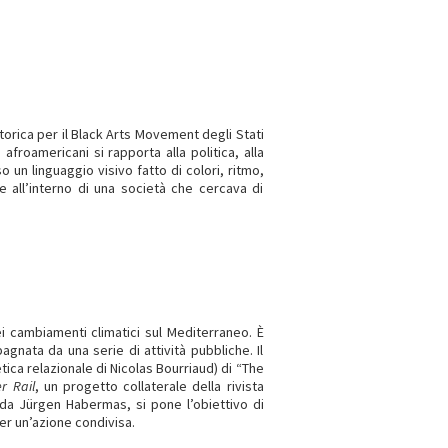
torica per il Black Arts Movement degli Stati
 afroamericani si rapporta alla politica, alla
 un linguaggio visivo fatto di colori, ritmo,
 all’interno di una società che cercava di
ei cambiamenti climatici sul Mediterraneo. È
nata da una serie di attività pubbliche. Il
tica relazionale di Nicolas Bourriaud) di “The
er Rail
, un progetto collaterale della rivista
 da Jürgen Habermas, si pone l’obiettivo di
er un’azione condivisa.