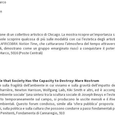
Marco
an
ne di un collettivo artistico di Chicago. La mostra ricopre un’importanza s
ole scoprire qualcosa di più sulle modalità con cui l’estetica degli artisti
n
AFRICOBRA: Nation Time
, che catturarono l’atmosfera del tempo attraverso
idi, dimostrano come un gruppo emarginato riuscì a conquistare il potere
 Marco, 5016 (Poste Centrali)
le that Society Has the Capacity to Destroy: Mare Nostrum
sulla fragilità dell’ambiente in cui viviamo e sulla gravità dell’impatto d
arrière, Newton Harrison, Wolfgang Laib, Kiki Smith e altri, ed è accompag
biente sociale’ (una sintesi tra la scultura sociale di Joseph Beuys e l’este
postato temporaneamente sul campo, si producono le uscite mensili e il
Riv
ambientali. Questo forum condiviso, simile alla ‘sfera pubblica’ proposta
i, sulla politica e sulla cultura che possono condurre a passi fondamentali p
 Penitenti, Fondamenta di Cannaregio, 910