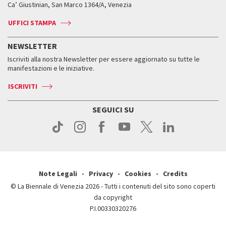
Biennale College ASAC
Come raggiungerci
Orari e sedi
Come raggiungerci
Ca’ Giustinian, San Marco 1364/A, Venezia
Biglietti
Leone d’argento
Biennale Channel
Contatti
Biglietti
Contatti
Accrediti
Edizioni passate
UFFICI STAMPA
ASAC DATI
Press
Accrediti
Press
Servizi al pubblico
Storia
FAQ
NEWSLETTER
Come raggiungerci
Orari e sedi
Servizi al pubblico
Iscriviti alla nostra Newsletter per essere aggiornato su tutte le
Contatti
Biglietti
Orari e sedi
Come raggiungerci
manifestazioni e le iniziative.
Press
Servizi al pubblico
News
Contatti
ISCRIVITI
Come raggiungerci
Servizi al pubblico
Press
Contatti
Come raggiungerci
SEGUICI SU
Press
Contatti
Press
Note Legali
Privacy
Cookies
Credits
© La Biennale di Venezia 2026 - Tutti i contenuti del sito sono coperti
da copyright
P.I.00330320276