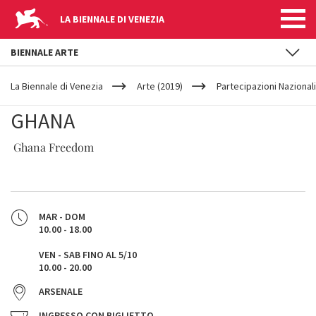
LA BIENNALE DI VENEZIA
BIENNALE ARTE
YOUR
Salta al contenuto principale
ARE
La Biennale di Venezia
Arte (2019)
Partecipazioni Nazionali
HERE
GHANA
Ghana Freedom
MAR - DOM
10.00 - 18.00
VEN - SAB FINO AL 5/10
10.00 - 20.00
ARSENALE
INGRESSO CON BIGLIETTO