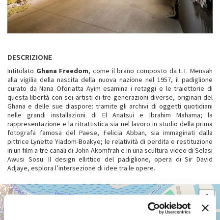
DESCRIZIONE
Intitolato
Ghana Freedom
, come il brano composto da E.T. Mensah
alla vigilia della nascita della nuova nazione nel 1957, il padiglione
curato da Nana Oforiatta Ayim esamina i retaggi e le traiettorie di
questa libertà con sei artisti di tre generazioni diverse, originari del
Ghana e delle sue diaspore: tramite gli archivi di oggetti quotidiani
nelle grandi installazioni di El Anatsui e Ibrahim Mahama; la
rappresentazione e la ritrattistica sia nel lavoro in studio della prima
fotografa famosa del Paese, Felicia Abban, sia immaginati dalla
pittrice Lynette Yiadom-Boakye; le relatività di perdita e restituzione
in un film a tre canali di John Akomfrah e in una scultura-video di Selasi
Awusi Sosu. Il design ellittico del padiglione, opera di Sir David
Adjaye, esplora l’intersezione di idee tra le opere.
ARSENALE
+
Vedi
−
su