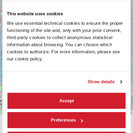
Google
Maps
This website uses cookies
We use essential technical cookies to ensure the proper
functioning of the site and, only with your prior consent,
third-party cookies to collect anonymous statistical
information about browsing. You can choose which
cookies to authorize. For more information, please see
our cookie policy.
Show details
Accept
Leaflet
| ©
OpenStreetMap
contributors
Preferences
CONDIVIDI SU