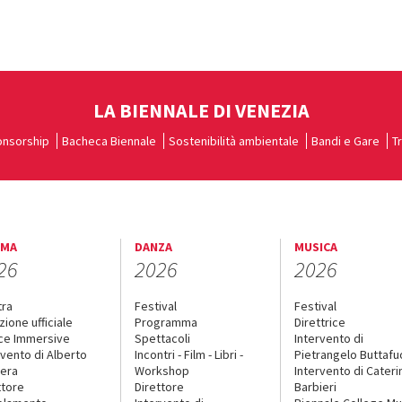
LA BIENNALE DI VENEZIA
nsorship
Bacheca Biennale
Sostenibilità ambientale
Bandi e Gare
T
EMA
DANZA
MUSICA
26
2026
2026
tra
Festival
Festival
zione ufficiale
Programma
Direttrice
ce Immersive
Spettacoli
Intervento di
rvento di Alberto
Incontri - Film - Libri -
Pietrangelo Buttaf
era
Workshop
Intervento di Cateri
ttore
Direttore
Barbieri