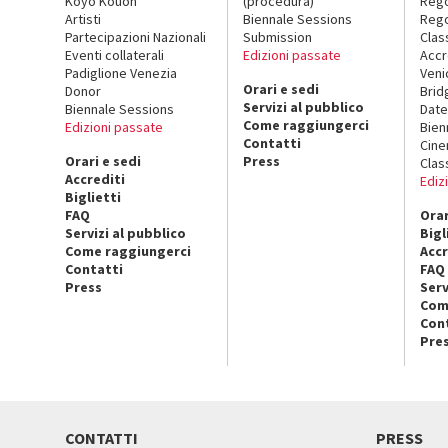
Koyo Kouoh
(procedura)
Reg
Artisti
Biennale Sessions
Rego
Partecipazioni Nazionali
Submission
Clas
Eventi collaterali
Edizioni passate
Accr
Padiglione Venezia
Veni
Orari e sedi
Donor
Brid
Servizi al pubblico
Biennale Sessions
Date
Come raggiungerci
Edizioni passate
Bien
Contatti
Cin
Orari e sedi
Press
Clas
Accrediti
Ediz
Biglietti
FAQ
Orar
Servizi al pubblico
Bigl
Come raggiungerci
Accr
Contatti
FAQ
Press
Serv
Com
Con
Pre
CONTATTI
PRESS