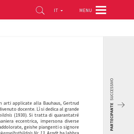
MENU
IT
SUCCESSIVO
n arti applicate alla Bauhaus, Gertrud
PARTECIPANTE
divenuto docente. Lì si dedica al grande
bildnis
(1930). Si tratta di quarantatré
 maniera eccentrica, impersona diverse
addolorate, geishe piangenti o signore
kenselbstbildnis Nr. 13
, Arndt ha labbra