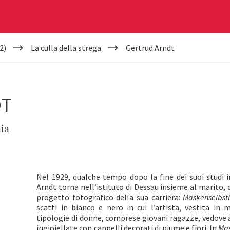
2)
La culla della strega
Gertrud Arndt
DT
ia
Nel 1929, qualche tempo dopo la fine dei suoi studi i
Arndt torna nell’istituto di Dessau insieme al marito, 
progetto fotografico della sua carriera:
Maskenselbst
scatti in bianco e nero in cui l’artista, vestita in
tipologie di donne, comprese giovani ragazze, vedove 
ingioiellate con cappelli decorati di piume e fiori. In
Mas