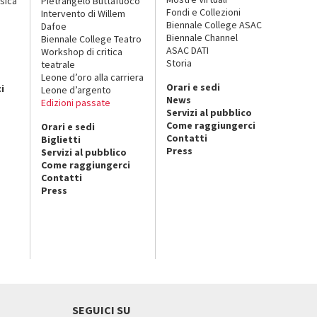
sica
Pietrangelo Buttafuoco
Fondi e Collezioni
Intervento di Willem
Biennale College ASAC
Dafoe
Biennale Channel
Biennale College Teatro
ASAC DATI
Workshop di critica
Storia
teatrale
o
Leone d’oro alla carriera
Orari e sedi
i
Leone d’argento
News
Edizioni passate
Servizi al pubblico
Come raggiungerci
Orari e sedi
Contatti
Biglietti
Press
Servizi al pubblico
Come raggiungerci
Contatti
Press
SEGUICI SU