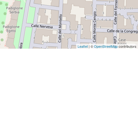
Leaflet
| ©
OpenStreetMap
contributors