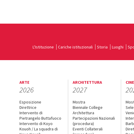
L'Istituzione
Cariche istituzionali
Storia
Luoghi
Spo
ARTE
ARCHITETTURA
CIN
2026
2027
20
Esposizione
Mostra
Mos
Direttrice
Biennale College
Sele
Intervento di
Architettura
Veni
Pietrangelo Buttafuoco
Partecipazioni Nazionali
Inte
Intervento di Koyo
(procedura)
Barb
Kouoh / La squadra di
Eventi Collaterali
Dire