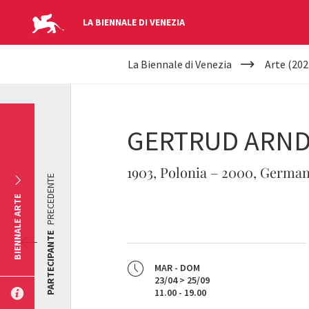
LA BIENNALE DI VENEZIA
YOUR
Salta al contenuto principale
La Biennale di Venezia
Arte (202
ARE
HERE
GERTRUD ARN
1903, Polonia – 2000, German
PRECEDENTE
BIENNALE ARTE
PARTECIPANTE
MAR - DOM
23/04 > 25/09
11.00 - 19.00