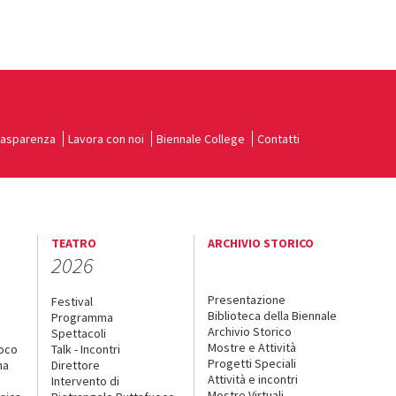
rasparenza
Lavora con noi
Biennale College
Contatti
TEATRO
ARCHIVIO STORICO
2026
Presentazione
Festival
Biblioteca della Biennale
Programma
Archivio Storico
Spettacoli
Mostre e Attività
uoco
Talk - Incontri
Progetti Speciali
na
Direttore
Attività e incontri
Intervento di
Mostre Virtuali