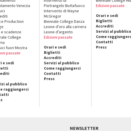
olamento
Intervento di
Biennale College Mu
lamento Venezia
Pietrangelo Buttafuoco
Edizioni passate
sici
Intervento di Wayne
Orari e sedi
editi
McGregor
Biglietti
ce Production
Biennale College Danza
Accrediti
ge
Leone d’oro alla carriera
Servizi al pubblic
 e scadenze
Leone d’argento
Come raggiungerc
nale College
Edizioni passate
Contatti
ema
Orari e sedi
Press
sici fuori Mostra
Biglietti
ioni passate
Accrediti
i e sedi
Servizi al pubblico
ietti
Come raggiungerci
editi
Contatti
Press
izi al pubblico
e raggiungerci
tatti
ss
NEWSLETTER