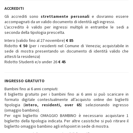
ACCREDITI
Gli accrediti sono
strettamente personali
e dovranno essere
accompagnati da un valido documento di identità agli ingressi.
L’accredito è valido per ingressi multipli in entrambe le sedi a
seconda della tipologia prescelta.
Intero (valido fino al 27 novembre)
€ 85
Ridotto
€ 50
(per i residenti nel Comune di Venezia; acquistabile in
sede di mostra presentando un documento di identità valido che
attesti la residenza)
Ridotto Studenti e/o under 26
€ 45
INGRESSO GRATUITO
Bambini fino ai 6 anni compiuti:
Il biglietto gratuito per i bambini fino ai 6 anni si può scaricare in
formato digitale contestualmente all’acquisto online dei biglietti
tipologia (
intero, residenti, over 65
) selezionando ingresso
(omaggio bambino).
Per ogni biglietto OMAGGIO BAMBINO è necessario acquistare 1
biglietto della tipologia indicata. Per altre casistiche si può ritirare il
biglietto omaggio bambino agli infopoint in sede di mostra.