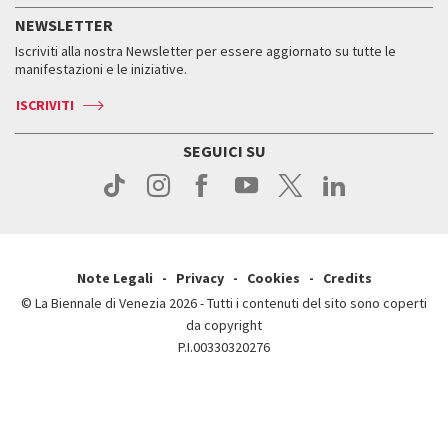
Servizi al pubblico
Storia
FAQ
NEWSLETTER
Come raggiungerci
Orari e sedi
Servizi al pubblico
Iscriviti alla nostra Newsletter per essere aggiornato su tutte le
Contatti
Biglietti
Orari e sedi
Come raggiungerci
manifestazioni e le iniziative.
Press
Servizi al pubblico
News
Contatti
ISCRIVITI
Come raggiungerci
Servizi al pubblico
Press
Contatti
Come raggiungerci
SEGUICI SU
Press
Contatti
Press
Note Legali
Privacy
Cookies
Credits
© La Biennale di Venezia 2026 - Tutti i contenuti del sito sono coperti
da copyright
P.I.00330320276