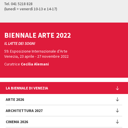
Tel. 041 5218 828
(lunedì > venerdì 10-13 e 14-17)
BIENNALE ARTE 2022
IL LATTE DEI SOGNI
59. Esposizione Internazionale d’Arte
Venezia, 23 aprile - 27 novembre 2022
Curatrice
Cecilia Alemani
LA BIENNALE DI VENEZIA
L'Istituzione
ARTE 2026
Cariche istituzionali
ARCHITETTURA 2027
Esposizione
Storia
Direttrice
Luoghi
CINEMA 2026
Mostra
Intervento di Pietrangelo Buttafuoco