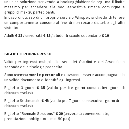
un’unica soluzione scrivendo a booking@labiennale.org, ma il limite
massimo per accedere alle sedi espositive rimane comunque a
gruppi di max 20 partecipanti.
In caso di utilizzo di un proprio servizio Whisper, si chiede di tenere
un comportamento consono al fine di non recare disturbo agli altri
visitatori.
Adulti
€ 18
/ università
€ 15
/ studenti scuole secondarie
€ 10
BIGLIETTI PLURINGRESSO
Validi per ingressi multipli alle sedi dei Giardini e dell’Arsenale a
seconda della tipologia prescelta.
Sono
strettamente personali
e dovranno essere accompagnati da
un valido documento di identità agli ingressi.
Biglietto 3 giorni
€ 35
(valido per tre giorni consecutivi- giorni di
chiusura esclusi)
Biglietto Settimanale
€ 45
(valido per 7 giorni consecutivi - giorni di
chiusura esclusi)
Biglietto “Biennale Sessions”
€ 20
(università convenzionate,
prenotazione obbligatoria min. 50 pax)