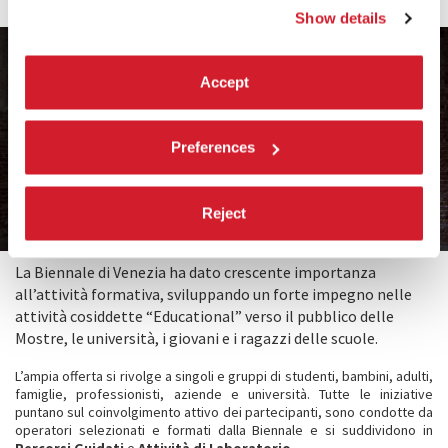
Show details
Accept
BIENNALE
EDUCATIONAL
Preferences
SCUOLE BAMBINI ADULTI FAMIGLIE
PROFESSIONISTI AZIENDE UNIVERSITÀ
Reject
La Biennale di Venezia ha dato crescente importanza
all’attività formativa, sviluppando un forte impegno nelle
attività cosiddette “Educational” verso il pubblico delle
Mostre, le università, i giovani e i ragazzi delle scuole.
L’ampia offerta si rivolge a singoli e gruppi di studenti, bambini, adulti,
famiglie, professionisti, aziende e università. Tutte le iniziative
puntano sul coinvolgimento attivo dei partecipanti, sono condotte da
operatori selezionati e formati dalla Biennale e si suddividono in