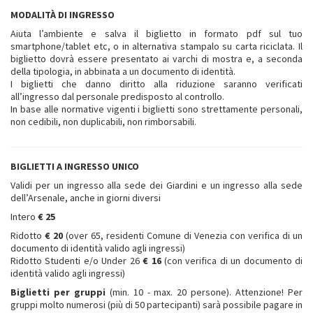
MODALITÀ DI INGRESSO
Aiuta l’ambiente e salva il biglietto in formato pdf sul tuo
smartphone/tablet etc, o in alternativa stampalo su carta riciclata. Il
biglietto dovrà essere presentato ai varchi di mostra e, a seconda
della tipologia, in abbinata a un documento di identità.
I biglietti che danno diritto alla riduzione saranno verificati
all’ingresso dal personale predisposto al controllo.
In base alle normative vigenti i biglietti sono strettamente personali,
non cedibili, non duplicabili, non rimborsabili.
BIGLIETTI A INGRESSO UNICO
Validi per un ingresso alla sede dei Giardini e un ingresso alla sede
dell’Arsenale, anche in giorni diversi
Intero
€ 25
Ridotto
€ 20
(over 65, residenti Comune di Venezia con verifica di un
documento di identità valido agli ingressi)
Ridotto Studenti e/o Under 26
€ 16
(con verifica di un documento di
identità valido agli ingressi)
Biglietti per gruppi
(min. 10 - max. 20 persone). Attenzione! Per
gruppi molto numerosi (più di 50 partecipanti) sarà possibile pagare in