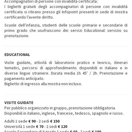
Accompagnatori di persone con invalidità certificata:
I biglietti gratuiti degli accompagnatori di persone con invalidità
certificata si ritirano presso gli Infopoint presenti in sede di mostra
certificando l’avente diritto.
Scuole dell’infanzia, studenti delle scuole primarie e secondarie di
primo grado che usufruiscono dei servizi Educational: servizio su
prenotazione.
EDUCATIONAL
Visite guidate, attività di laboratorio pratico e teorico, itinerari
tematici, percorsi di approfondimento disponibili in italiano e in
diverse lingue straniere. Durata media 1h 45’ / 2h. Prenotazione e
pagamento anticipato.
Biglietto di ingresso alla mostra non incluso.
VISITE GUIDATE
Per pubblico organizzato in gruppo, prenotazione obbligatoria.
Disponibili in italiano, inglese, francese, tedesco, spagnolo e russo.
Adulti 1 sede
€ 90
- 2 sedi
€ 150
Università 1 sede
€ 70
- 2 sedi
€ 120
Scuole Secondarie di II grado 1 sede
€ 60
- 2 sedi
€ 100