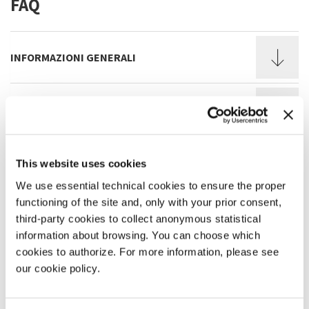
FAQ
INFORMAZIONI GENERALI
BIGLIETTI
ACQUISTO ONLINE
This website uses cookies
We use essential technical cookies to ensure the proper
functioning of the site and, only with your prior consent,
SEDI ESPOSITIVE E SERVIZI PER IL PUBBLICO
third-party cookies to collect anonymous statistical
information about browsing. You can choose which
cookies to authorize. For more information, please see
VISITA DI GRUPPO
our cookie policy.