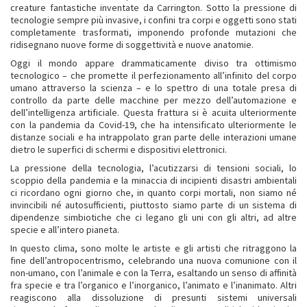
creature fantastiche inventate da Carrington. Sotto la pressione di
tecnologie sempre più invasive, i confini tra corpi e oggetti sono stati
completamente trasformati, imponendo profonde mutazioni che
ridisegnano nuove forme di soggettività e nuove anatomie.
Oggi il mondo appare drammaticamente diviso tra ottimismo
tecnologico – che promette il perfezionamento all’infinito del corpo
umano attraverso la scienza – e lo spettro di una totale presa di
controllo da parte delle macchine per mezzo dell’automazione e
dell’intelligenza artificiale. Questa frattura si è acuita ulteriormente
con la pandemia da Covid-19, che ha intensificato ulteriormente le
distanze sociali e ha intrappolato gran parte delle interazioni umane
dietro le superfici di schermi e dispositivi elettronici.
La pressione della tecnologia, l’acutizzarsi di tensioni sociali, lo
scoppio della pandemia e la minaccia di incipienti disastri ambientali
ci ricordano ogni giorno che, in quanto corpi mortali, non siamo né
invincibili né autosufficienti, piuttosto siamo parte di un sistema di
dipendenze simbiotiche che ci legano gli uni con gli altri, ad altre
specie e all’intero pianeta.
In questo clima, sono molte le artiste e gli artisti che ritraggono la
fine dell’antropocentrismo, celebrando una nuova comunione con il
non-umano, con l’animale e con la Terra, esaltando un senso di affinità
fra specie e tra l’organico e l’inorganico, l’animato e l’inanimato. Altri
reagiscono alla dissoluzione di presunti sistemi universali