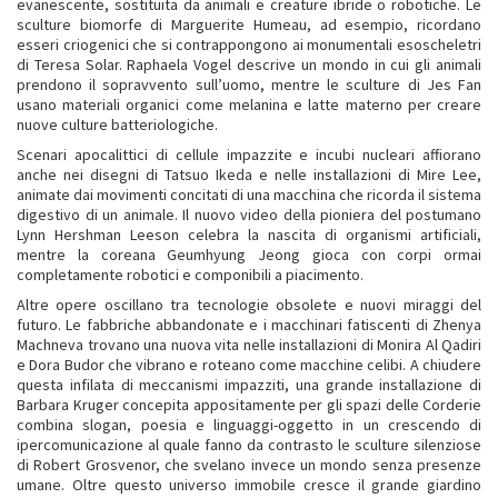
evanescente, sostituita da animali e creature ibride o robotiche. Le
sculture biomorfe di Marguerite Humeau, ad esempio, ricordano
esseri criogenici che si contrappongono ai monumentali esoscheletri
di Teresa Solar. Raphaela Vogel descrive un mondo in cui gli animali
prendono il sopravvento sull’uomo, mentre le sculture di Jes Fan
usano materiali organici come melanina e latte materno per creare
nuove culture batteriologiche.
Scenari apocalittici di cellule impazzite e incubi nucleari affiorano
anche nei disegni di Tatsuo Ikeda e nelle installazioni di Mire Lee,
animate dai movimenti concitati di una macchina che ricorda il sistema
digestivo di un animale. Il nuovo video della pioniera del postumano
Lynn Hershman Leeson celebra la nascita di organismi artificiali,
mentre la coreana Geumhyung Jeong gioca con corpi ormai
completamente robotici e componibili a piacimento.
Altre opere oscillano tra tecnologie obsolete e nuovi miraggi del
futuro. Le fabbriche abbandonate e i macchinari fatiscenti di Zhenya
Machneva trovano una nuova vita nelle installazioni di Monira Al Qadiri
e Dora Budor che vibrano e roteano come macchine celibi. A chiudere
questa infilata di meccanismi impazziti, una grande installazione di
Barbara Kruger concepita appositamente per gli spazi delle Corderie
combina slogan, poesia e linguaggi-oggetto in un crescendo di
ipercomunicazione al quale fanno da contrasto le sculture silenziose
di Robert Grosvenor, che svelano invece un mondo senza presenze
umane. Oltre questo universo immobile cresce il grande giardino