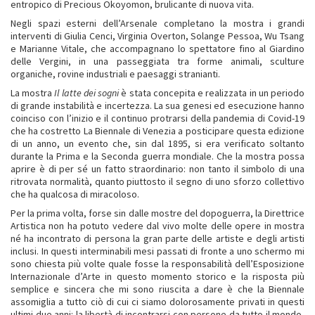
entropico di Precious Okoyomon, brulicante di nuova vita.
Negli spazi esterni dell’Arsenale completano la mostra i grandi
interventi di Giulia Cenci, Virginia Overton, Solange Pessoa, Wu Tsang
e Marianne Vitale, che accompagnano lo spettatore fino al Giardino
delle Vergini, in una passeggiata tra forme animali, sculture
organiche, rovine industriali e paesaggi stranianti.
La mostra
Il latte dei sogni
è stata concepita e realizzata in un periodo
di grande instabilità e incertezza. La sua genesi ed esecuzione hanno
coinciso con l’inizio e il continuo protrarsi della pandemia di Covid-19
che ha costretto La Biennale di Venezia a posticipare questa edizione
di un anno, un evento che, sin dal 1895, si era verificato soltanto
durante la Prima e la Seconda guerra mondiale. Che la mostra possa
aprire è di per sé un fatto straordinario: non tanto il simbolo di una
ritrovata normalità, quanto piuttosto il segno di uno sforzo collettivo
che ha qualcosa di miracoloso.
Per la prima volta, forse sin dalle mostre del dopoguerra, la Direttrice
Artistica non ha potuto vedere dal vivo molte delle opere in mostra
né ha incontrato di persona la gran parte delle artiste e degli artisti
inclusi. In questi interminabili mesi passati di fronte a uno schermo mi
sono chiesta più volte quale fosse la responsabilità dell’Esposizione
Internazionale d’Arte in questo momento storico e la risposta più
semplice e sincera che mi sono riuscita a dare è che la Biennale
assomiglia a tutto ciò di cui ci siamo dolorosamente privati in questi
ultimi due anni: la libertà di incontrarsi con persone da tutto il mondo,