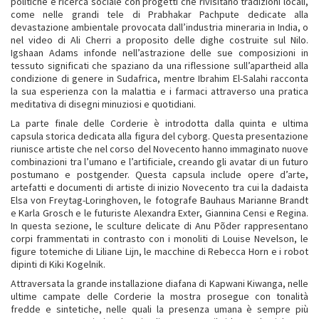
politiche e ricerca sociale con progetti che rivisitano tradizioni locali,
come nelle grandi tele di Prabhakar Pachpute dedicate alla
devastazione ambientale provocata dall’industria mineraria in India, o
nel video di Ali Cherri a proposito delle dighe costruite sul Nilo.
Igshaan Adams infonde nell’astrazione delle sue composizioni in
tessuto significati che spaziano da una riflessione sull’apartheid alla
condizione di genere in Sudafrica, mentre Ibrahim El-Salahi racconta
la sua esperienza con la malattia e i farmaci attraverso una pratica
meditativa di disegni minuziosi e quotidiani.
La parte finale delle Corderie è introdotta dalla quinta e ultima
capsula storica dedicata alla figura del cyborg. Questa presentazione
riunisce artiste che nel corso del Novecento hanno immaginato nuove
combinazioni tra l’umano e l’artificiale, creando gli avatar di un futuro
postumano e postgender. Questa capsula include opere d’arte,
artefatti e documenti di artiste di inizio Novecento tra cui la dadaista
Elsa von Freytag-Loringhoven, le fotografe Bauhaus Marianne Brandt
e Karla Grosch e le futuriste Alexandra Exter, Giannina Censi e Regina.
In questa sezione, le sculture delicate di Anu Põder rappresentano
corpi frammentati in contrasto con i monoliti di Louise Nevelson, le
figure totemiche di Liliane Lijn, le macchine di Rebecca Horn e i robot
dipinti di Kiki Kogelnik.
Attraversata la grande installazione diafana di Kapwani Kiwanga, nelle
ultime campate delle Corderie la mostra prosegue con tonalità
fredde e sintetiche, nelle quali la presenza umana è sempre più