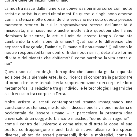
corpi e delle definizioni dell’umano.
La mostra nasce dalle numerose conversazioni intercorse con molte
artiste e artisti in questi ultimi mesi. Da questi dialoghi sono emerse
con insistenza molte domande che evocano non solo questo preciso
momento storico in cui la sopravvivenza stessa dell’umanità è
minacciata, ma riassumono anche molte altre questioni che hanno
dominato le scienze, le arti e i miti del nostro tempo. Come sta
cambiando la definizione di umano? Quali sono le differenze che
separano il vegetale, l’animale, l’umano e il non-umano? Quali sono le
nostre responsabilità nei confronti dei nostri simili, delle altre forme
di vita e del pianeta che abitiamo? E come sarebbe la vita senza di
noi?
Questi sono alcuni degli interrogativi che fanno da guida a questa
edizione della Biennale Arte, la cui ricerca si concentra in particolare
attorno a tre aree tematiche: la rappresentazione dei corpi e le loro
metamorfosi; la relazione tra gli individui e le tecnologie; i legami che
si intrecciano tra i corpi e la Terra.
Molte artiste e artisti contemporanei stanno immaginando una
condizione postumana, mettendo in discussione la visione moderna e
occidentale dell’essere umano – in particolare la presunta idea
universale di un soggetto bianco e maschio, “uomo della ragione” –
come il centro dell’universo e come misura di tutte le cose. Al suo
posto, contrappongono mondi fatti di nuove alleanze tra specie
diverse, abitati da esseri permeabili, ibridi e molteplici, come le