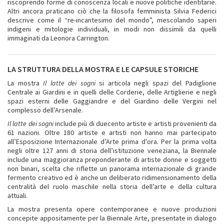
riscoprendo forme di conoscenza locali e nuove politiche identitarie.
Altri ancora praticano ciò che la filosofa femminista Silvia Federici
descrive come il “re-incantesimo del mondo”, mescolando saperi
indigeni e mitologie individuali, in modi non dissimili da quelli
immaginati da Leonora Carrington.
LA STRUTTURA DELLA MOSTRA E LE CAPSULE STORICHE
La mostra
Il latte dei sogni
si articola negli spazi del Padiglione
Centrale ai Giardini e in quelli delle Corderie, delle Artiglierie e negli
spazi esterni delle Gaggiandre e del Giardino delle Vergini nel
complesso dell’Arsenale.
Il latte dei sogni
include più di duecento artiste e artisti provenienti da
61 nazioni. Oltre 180 artiste e artisti non hanno mai partecipato
all’Esposizione Internazionale d’Arte prima d’ora. Per la prima volta
negli oltre 127 anni di storia dell’istituzione veneziana, la Biennale
include una maggioranza preponderante di artiste donne e soggetti
non binari, scelta che riflette un panorama internazionale di grande
fermento creativo ed è anche un deliberato ridimensionamento della
centralità del ruolo maschile nella storia dell’arte e della cultura
attuali.
La mostra presenta opere contemporanee e nuove produzioni
concepite appositamente per la Biennale Arte, presentate in dialogo