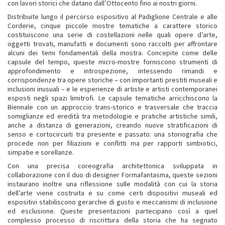
con lavori storici che datano dall’Ottocento fino ai nostri giorni.
Distribuite lungo il percorso espositivo al Padiglione Centrale e alle
Corderie, cinque piccole mostre tematiche a carattere storico
costituiscono una serie di costellazioni nelle quali opere d’arte,
oggetti trovati, manufatti e documenti sono raccolti per affrontare
alcuni dei temi fondamentali della mostra. Concepite come delle
capsule del tempo, queste micro-mostre forniscono strumenti di
approfondimento e introspezione, intessendo rimandi e
corrispondenze tra opere storiche – con importanti prestiti museali e
inclusioni inusuali – e le esperienze di artiste e artisti contemporanei
esposti negli spazi limitrofi. Le capsule tematiche arricchiscono la
Biennale con un approccio trans-storico e trasversale che traccia
somiglianze ed eredità tra metodologie e pratiche artistiche simili,
anche a distanza di generazioni, creando nuove stratificazioni di
senso e cortocircuiti tra presente e passato: una storiografia che
procede non per filiazioni e conflitti ma per rapporti simbiotici,
simpatie e sorellanze.
Con una precisa coreografia architettonica sviluppata in
collaborazione con il duo di designer Formafantasma, queste sezioni
instaurano inoltre una riflessione sulle modalità con cui la storia
dell’arte viene costruita e su come certi dispositivi museali ed
espositivi stabiliscono gerarchie di gusto e meccanismi di inclusione
ed esclusione. Queste presentazioni partecipano così a quel
complesso processo di riscrittura della storia che ha segnato