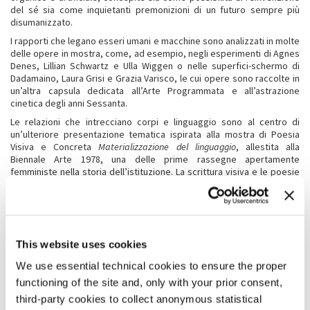
del sé sia come inquietanti premonizioni di un futuro sempre più
disumanizzato.
I rapporti che legano esseri umani e macchine sono analizzati in molte
delle opere in mostra, come, ad esempio, negli esperimenti di Agnes
Denes, Lillian Schwartz e Ulla Wiggen o nelle superfici-schermo di
Dadamaino, Laura Grisi e Grazia Varisco, le cui opere sono raccolte in
un’altra capsula dedicata all’Arte Programmata e all’astrazione
cinetica degli anni Sessanta.
Le relazioni che intrecciano corpi e linguaggio sono al centro di
un’ulteriore presentazione tematica ispirata alla mostra di Poesia
Visiva e Concreta
Materializzazione del linguaggio
, allestita alla
Biennale Arte 1978, una delle prime rassegne apertamente
femministe nella storia dell’istituzione. La scrittura visiva e le poesie
concrete di Mirella Bentivoglio, Tomaso Binga, Ilse Garnier, Giovanna
Sandri e Mary Ellen Solt sono messe in dialogo con esperimenti di
automatismo e scrittura medianica di, tra le altre, Eusapia Palladino,
Georgiana Houghton e Josefa Tolrà, e con forme di scrittura
femminile che spaziano dagli arazzi di Gisèle Prassinos alle
This website uses cookies
micrografie di Unica Zürn.
Segni e linguaggi affiorano anche nelle opere di diverse artiste
We use essential technical cookies to ensure the proper
contemporanee quali Bronwyn Katz, Sable Elyse Smith, Amy Sillman e
functioning of the site and, only with your prior consent,
Charline von Heyl, mentre i quadri tipografici di Jacqueline Humphries
third-party cookies to collect anonymous statistical
sono messi in relazione con i grafemi di Carla Accardi e con il