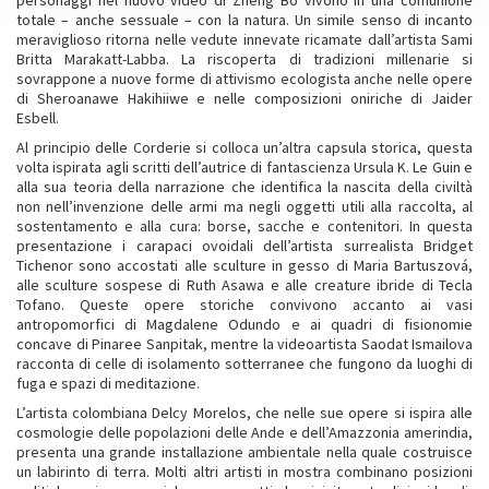
personaggi nel nuovo video di Zheng Bo vivono in una comunione
totale – anche sessuale – con la natura. Un simile senso di incanto
meraviglioso ritorna nelle vedute innevate ricamate dall’artista Sami
Britta Marakatt-Labba. La riscoperta di tradizioni millenarie si
sovrappone a nuove forme di attivismo ecologista anche nelle opere
di Sheroanawe Hakihiiwe e nelle composizioni oniriche di Jaider
Esbell.
Al principio delle Corderie si colloca un’altra capsula storica, questa
volta ispirata agli scritti dell’autrice di fantascienza Ursula K. Le Guin e
alla sua teoria della narrazione che identifica la nascita della civiltà
non nell’invenzione delle armi ma negli oggetti utili alla raccolta, al
sostentamento e alla cura: borse, sacche e contenitori. In questa
presentazione i carapaci ovoidali dell’artista surrealista Bridget
Tichenor sono accostati alle sculture in gesso di Maria Bartuszová,
alle sculture sospese di Ruth Asawa e alle creature ibride di Tecla
Tofano. Queste opere storiche convivono accanto ai vasi
antropomorfici di Magdalene Odundo e ai quadri di fisionomie
concave di Pinaree Sanpitak, mentre la videoartista Saodat Ismailova
racconta di celle di isolamento sotterranee che fungono da luoghi di
fuga e spazi di meditazione.
L’artista colombiana Delcy Morelos, che nelle sue opere si ispira alle
cosmologie delle popolazioni delle Ande e dell’Amazzonia amerindia,
presenta una grande installazione ambientale nella quale costruisce
un labirinto di terra. Molti altri artisti in mostra combinano posizioni