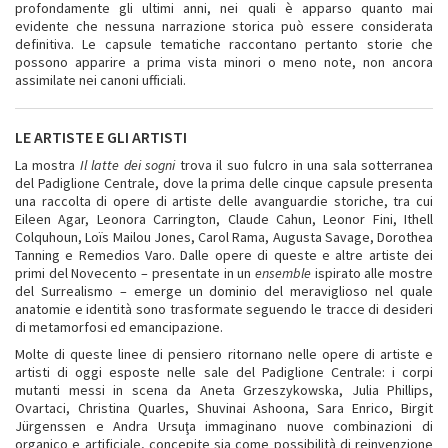
profondamente gli ultimi anni, nei quali è apparso quanto mai
evidente che nessuna narrazione storica può essere considerata
definitiva. Le capsule tematiche raccontano pertanto storie che
possono apparire a prima vista minori o meno note, non ancora
assimilate nei canoni ufficiali.
LE ARTISTE E GLI ARTISTI
La mostra
Il latte dei sogni
trova il suo fulcro in una sala sotterranea
del Padiglione Centrale, dove la prima delle cinque capsule presenta
una raccolta di opere di artiste delle avanguardie storiche, tra cui
Eileen Agar, Leonora Carrington, Claude Cahun, Leonor Fini, Ithell
Colquhoun, Loïs Mailou Jones, Carol Rama, Augusta Savage, Dorothea
Tanning e Remedios Varo. Dalle opere di queste e altre artiste dei
primi del Novecento – presentate in un
ensemble
ispirato alle mostre
del Surrealismo – emerge un dominio del meraviglioso nel quale
anatomie e identità sono trasformate seguendo le tracce di desideri
di metamorfosi ed emancipazione.
Molte di queste linee di pensiero ritornano nelle opere di artiste e
artisti di oggi esposte nelle sale del Padiglione Centrale: i corpi
mutanti messi in scena da Aneta Grzeszykowska, Julia Phillips,
Ovartaci, Christina Quarles, Shuvinai Ashoona, Sara Enrico, Birgit
Jürgenssen e Andra Ursuţa immaginano nuove combinazioni di
organico e artificiale, concepite sia come possibilità di reinvenzione