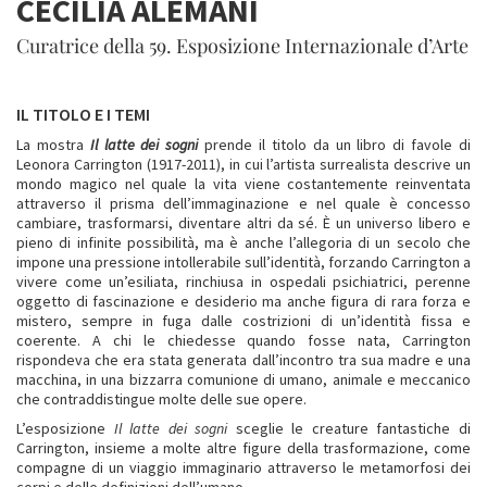
CECILIA ALEMANI
Curatrice della 59. Esposizione Internazionale d’Arte
IL TITOLO E I TEMI
La mostra
Il latte dei sogni
prende il titolo da un libro di favole di
Leonora Carrington (1917-2011), in cui l’artista surrealista descrive un
mondo magico nel quale la vita viene costantemente reinventata
attraverso il prisma dell’immaginazione e nel quale è concesso
cambiare, trasformarsi, diventare altri da sé. È un universo libero e
pieno di infinite possibilità, ma è anche l’allegoria di un secolo che
impone una pressione intollerabile sull’identità, forzando Carrington a
vivere come un’esiliata, rinchiusa in ospedali psichiatrici, perenne
oggetto di fascinazione e desiderio ma anche figura di rara forza e
mistero, sempre in fuga dalle costrizioni di un’identità fissa e
coerente. A chi le chiedesse quando fosse nata, Carrington
rispondeva che era stata generata dall’incontro tra sua madre e una
macchina, in una bizzarra comunione di umano, animale e meccanico
che contraddistingue molte delle sue opere.
L’esposizione
Il latte dei sogni
sceglie le creature fantastiche di
Carrington, insieme a molte altre figure della trasformazione, come
compagne di un viaggio immaginario attraverso le metamorfosi dei