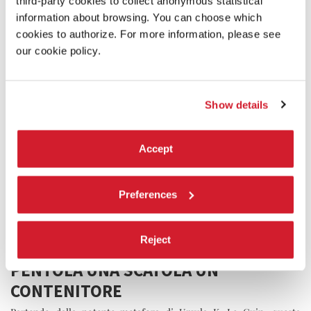
third-party cookies to collect anonymous statistical
information about browsing. You can choose which
cookies to authorize. For more information, please see
our cookie policy.
Show details
Accept
Preferences
UNA FOGLIA UNA ZUCCA UN GUSCIO
UNA RETE UNA BORSA UNA TRACOLLA
Reject
UNA BISACCIA UNA BOTTIGLIA UNA
PENTOLA UNA SCATOLA UN
CONTENITORE