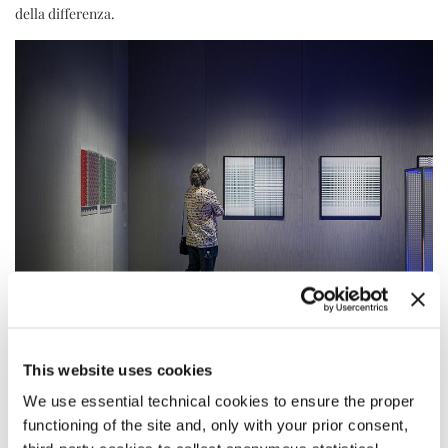
della differenza.
TECNOLOGIE DELL'INCANTO
This website uses cookies
Le artiste di questa presentazione introducono una complessità
We use essential technical cookies to ensure the proper
somatica nella creazione artistica “programmata”.
functioning of the site and, only with your prior consent,