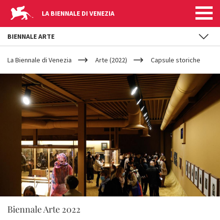
LA BIENNALE DI VENEZIA
BIENNALE ARTE
YOUR
Salta al contenuto principale
ARE
La Biennale di Venezia
Arte (2022)
Capsule storiche
HERE
Biennale Arte 2022