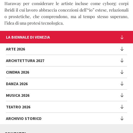
Haraway per considerare le artiste incluse come cyborg: corpi
ibridi il cui lavoro abbraccia concezioni dell’“io” estese, relazionali
o prostetiche, che comprendono, ma al tempo stesso superano,
l’idea di una protesi tecnologica.
LA BIENNALE DI VENEZIA
L'Istituzione
ARTE 2026
Cariche istituzionali
ARCHITETTURA 2027
Esposizione
Storia
Direttrice
Luoghi
CINEMA 2026
Mostra
Intervento di Pietrangelo Buttafuoco
Sponsorship
Biennale College Architettura
DANZA 2026
Intervento di Koyo Kouoh / La squadra di Koyo Kouoh
Mostra
Bacheca Biennale
Partecipazioni Nazionali (procedura)
Artisti
Selezione ufficiale
Sostenibilità ambientale
MUSICA 2026
Eventi Collaterali (procedura)
Festival
Partecipazioni Nazionali
Venice Immersive
Bandi e Gare
Biennale Sessions
Programma
TEATRO 2026
Eventi collaterali
Intervento di Alberto Barbera
Festival
Trasparenza
Submission
Spettacoli
Padiglione Venezia
Direttore
Direttrice
ARCHIVIO STORICO
Lavora con noi
Edizioni passate
Incontri - Film - Libri - Workshop
Festival
Donor
Regolamento
Intervento di Pietrangelo Buttafuoco
Biennale College
Direttore
Programma
Presentazione
Biennale Sessions
Regolamento Venezia Classici
Intervento di Caterina Barbieri