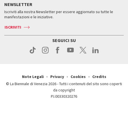
Storia
FAQ
NEWSLETTER
Come raggiungerci
Orari e sedi
Servizi al pubblico
Iscriviti alla nostra Newsletter per essere aggiornato su tutte le
Contatti
Biglietti
Orari e sedi
Come raggiungerci
manifestazioni e le iniziative.
Press
Servizi al pubblico
News
Contatti
ISCRIVITI
Come raggiungerci
Servizi al pubblico
Press
Contatti
Come raggiungerci
SEGUICI SU
Press
Contatti
Press
Note Legali
Privacy
Cookies
Credits
© La Biennale di Venezia 2026 - Tutti i contenuti del sito sono coperti
da copyright
P.I.00330320276