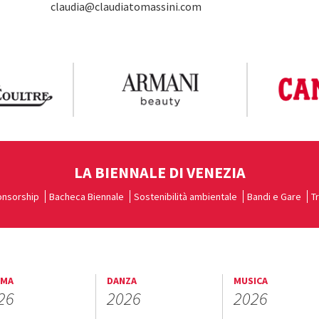
claudia@claudiatomassini.com
LA BIENNALE DI VENEZIA
nsorship
Bacheca Biennale
Sostenibilità ambientale
Bandi e Gare
T
EMA
DANZA
MUSICA
26
2026
2026