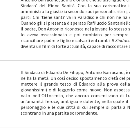
Sindaco’ del Rione Sanità. Con la sua carismatica i
amministra la giustizia secondo suoi personali criteri, al
parti. Chi ‘tiene santi’ va in Paradiso e chi non ne ha
Quando gli si presenta disperato Rafiluccio Santaniello, 
il padre, Don Antonio riconosce nel giovane lo stesso
lo aveva ossessionato e poi cambiato per sempre. 
riconciliare padre e figlio e salvarli entrambi.
Il Sindac
diventa un film di forte attualità, capace di raccontare 
Il Sindaco di Eduardo De Filippo, Antonio Barracano, è
ne ha la metà. Un così deciso spostamento d’età del p
mettere il grande testo di Eduardo alla prova del
giovanissimi) e di leggerlo come nuovo. Non aspettat
nato nell’Ottocento, che ancora consentivano di trac
un’umanità feroce, ambigua e dolente, nella quale il
personaggio e le due città di cui sempre si parla a Na
scontrano in una partita sorprendente.