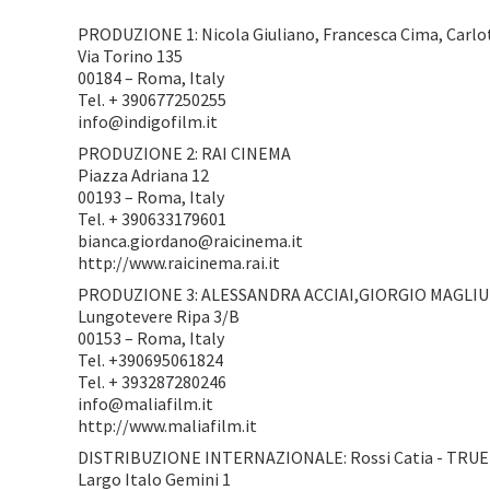
PRODUZIONE 1: Nicola Giuliano, Francesca Cima, Carlot
Via Torino 135
00184 – Roma, Italy
Tel. + 390677250255
info@indigofilm.it
PRODUZIONE 2: RAI CINEMA
Piazza Adriana 12
00193 – Roma, Italy
Tel. + 390633179601
bianca.giordano@raicinema.it
http://www.raicinema.rai.it
PRODUZIONE 3: ALESSANDRA ACCIAI,GIORGIO MAGLI
Lungotevere Ripa 3/B
00153 – Roma, Italy
Tel. +390695061824
Tel. + 393287280246
info@maliafilm.it
http://www.maliafilm.it
DISTRIBUZIONE INTERNAZIONALE: Rossi Catia - TRU
Largo Italo Gemini 1