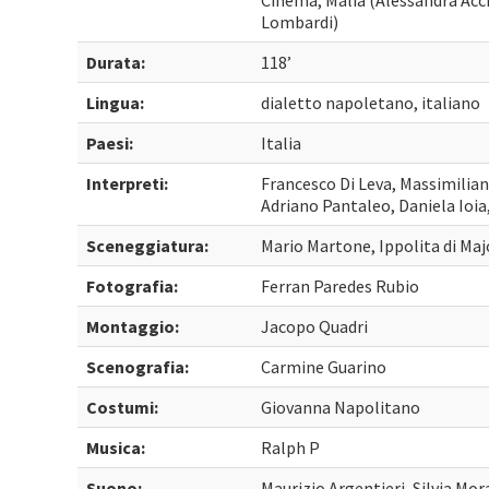
Cinema, Malìa (Alessandra Acci
Lombardi)
Durata:
118’
Lingua:
dialetto napoletano, italiano
Paesi:
Italia
Interpreti:
Francesco Di Leva, Massimilia
Adriano Pantaleo, Daniela Ioi
Sceneggiatura:
Mario Martone, Ippolita di Maj
Fotografia:
Ferran Paredes Rubio
Montaggio:
Jacopo Quadri
Scenografia:
Carmine Guarino
Costumi:
Giovanna Napolitano
Musica:
Ralph P
Suono:
Maurizio Argentieri, Silvia Mor