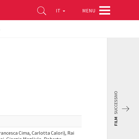
MENU
IT
à
SUCCESSIVO
FILM
rancesca Cima, Carlotta Calori), Rai