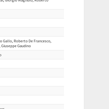
ai, Giorgio Magliulo, Roberto
no Gallo, Roberto De Francesco,
a, Giuseppe Gaudino
o
aes