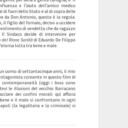
nfluenza e l’aiuto dell’amico medico
 di fuori dello Stato e al di sopra delle
 va da Don Antonio, questa è la regola.
il figlio del fornaio, deciso a uccidere
 sentimento di vendetta che da ragazzo
Il Sindaco decide di intervenire per
o del Rione Sanità
di Eduardo De Filippo
l’eterna lotta tra bene e male.
 un uomo di settantacinque anni, il mio
rotagonista consente in questo film di
la contemporaneità (oggi i boss sono
evi le illusioni del vecchio Barracano
ciare dei confini morali: qui affiora
 bene e il male si confrontano in ogni
poli (la legalitaria e la criminale) si