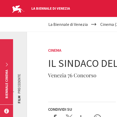
LA BIENNALE DI VENEZIA
YOUR
Salta al contenuto principale
La Biennale di Venezia
Cinema (
ARE
HERE
CINEMA
IL SINDACO DE
BIENNALE CINEMA
Venezia 76 Concorso
PRECEDENTE
FILM
CONDIVIDI SU