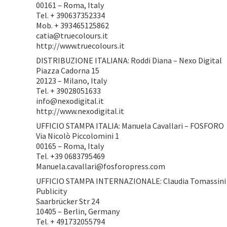
00161 – Roma, Italy
Tel. + 390637352334
Mob. + 393465125862
catia@truecolours.it
http://www.truecolours.it
DISTRIBUZIONE ITALIANA: Roddi Diana – Nexo Digital
Piazza Cadorna 15
20123 – Milano, Italy
Tel. + 39028051633
info@nexodigital.it
http://www.nexodigital.it
UFFICIO STAMPA ITALIA: Manuela Cavallari – FOSFORO
Via Nicolò Piccolomini 1
00165 – Roma, Italy
Tel. +39 0683795469
Manuela.cavallari@fosforopress.com
UFFICIO STAMPA INTERNAZIONALE: Claudia Tomassini + 
Publicity
Saarbrücker Str 24
10405 – Berlin, Germany
Tel. + 491732055794